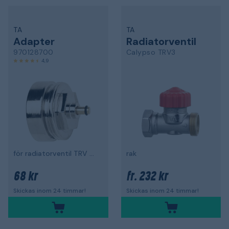
TA
TA
Adapter
Radiatorventil
970128700
Calypso TRV3
4,9
för radiatorventil TRV M28-M30
rak
68 kr
232 kr
fr.
Skickas inom 24 timmar!
Skickas inom 24 timmar!