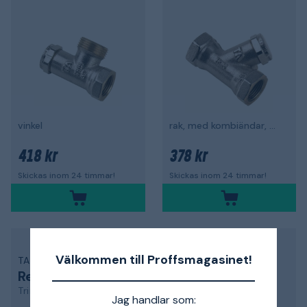
vinkel
rak, med kombiändar, G10
418 kr
378 kr
Skickas inom 24 timmar!
Skickas inom 24 timmar!
Välkommen till Proffsmagasinet!
TA
TA
Returventil
Returventil
Trim
Trim
Jag handlar som: