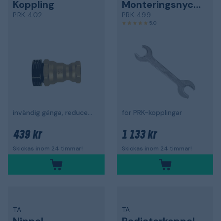
Koppling
Monteringsnyckel
PRK 402
PRK 499
5,0
invändig gänga, reducerad
för PRK-kopplingar
439 kr
1 133 kr
Skickas inom 24 timmar!
Skickas inom 24 timmar!
TA
TA