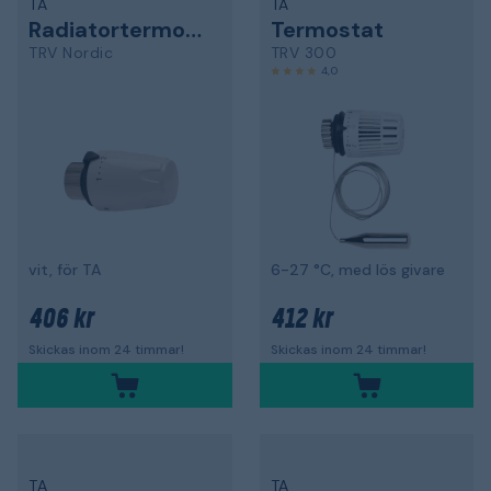
TA
TA
Radiatortermostat
Termostat
TRV Nordic
TRV 300
4,0
vit, för TA
6-27 °C, med lös givare
406 kr
412 kr
Skickas inom 24 timmar!
Skickas inom 24 timmar!
TA
TA