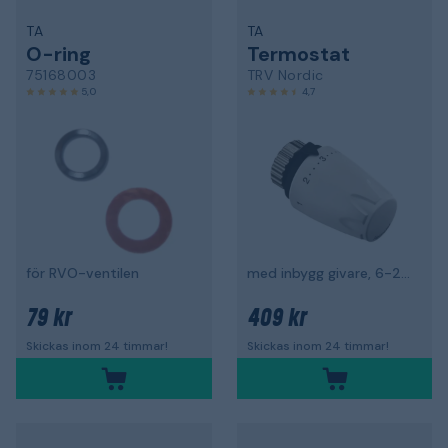
TA
TA
O-ring
Termostat
75168003
TRV Nordic
5,0
4,7
för RVO-ventilen
med inbygg givare, 6-28 °C
79 kr
409 kr
Skickas inom 24 timmar!
Skickas inom 24 timmar!