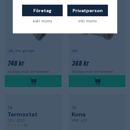
Företag
Privatperson
exkl. moms
inkl. moms
rak, inv. gänga
rak
748 kr
368 kr
Skickas inom 24 timmar!
Skickas inom 24 timmar!
TA
TA
Termostat
Kona
TRV 300
PRK 431
4,5