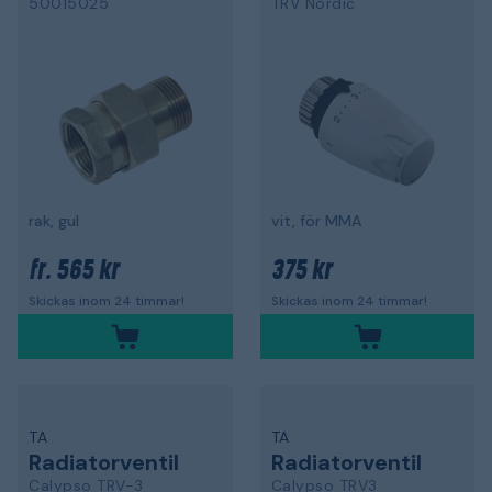
50015025
TRV Nordic
rak, gul
vit, för MMA
565 kr
375 kr
fr.
Skickas inom 24 timmar!
Skickas inom 24 timmar!
TA
TA
Radiatorventil
Radiatorventil
Calypso TRV-3
Calypso TRV3