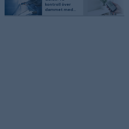
kontroll över
dammet med
verktyg från
Bosch
Professional