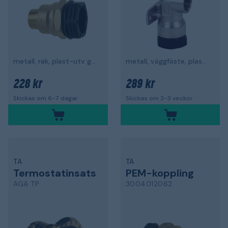
metall, rak, plast-utv gg, förminskad
metall, väggfäste, plast-inv gg
228 kr
289 kr
Skickas om 6-7 dagar
Skickas om 2-3 veckor
TA
TA
Termostatinsats
PEM-koppling
AGA TP
3004012062