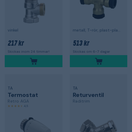
vinkel
metall, T-rör, plast-plast-plast
217 kr
513 kr
Skickas inom 24 timmar!
Skickas om 6-7 dagar
TA
TA
Termostat
Returventil
Retro AGA
Raditrim
4,5