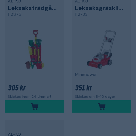
AL-KO
AL-KO
Leksaksträdgårdsset
Leksaksgräsklippare
112875
112733
Minimower
305 kr
351 kr
Skickas inom 24 timmar!
Skickas om 8-10 dagar
AL-KO