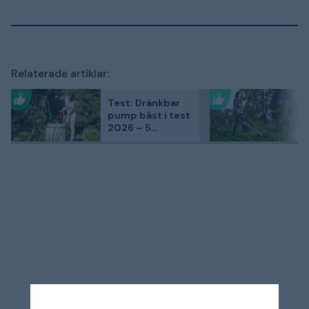
Relaterade artiklar:
Test: Dränkbar
pump bäst i test
2026 – 5
kundfavoriter
jämförda