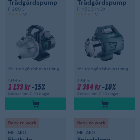
Trädgårdspump
Trädgårdspump
P 2000
P 4500 INOX
4,0
4,7
för trädgårdsbevattning
för trädgårdsbevattning
1 334 kr
2 661 kr
1 133 kr
-15%
2 394 kr
-10%
Skickas om 7-10 dagar
Skickas om 7-10 dagar
Back to work
Back to work
METABO
METABO
Flytkula
Spiralslang