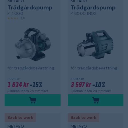
METABO
METABO
Trädgårdspump
Trädgårdspump
P 4000
P 6000 INOX
3,9
för trädgårdsbevattning
för trädgårdsbevattning
1 923 kr
3 997 kr
1 634 kr
-15%
3 597 kr
-10%
Skickas inom 24 timmar!
Skickas inom 24 timmar!
Back to work
Back to work
METABO
METABO