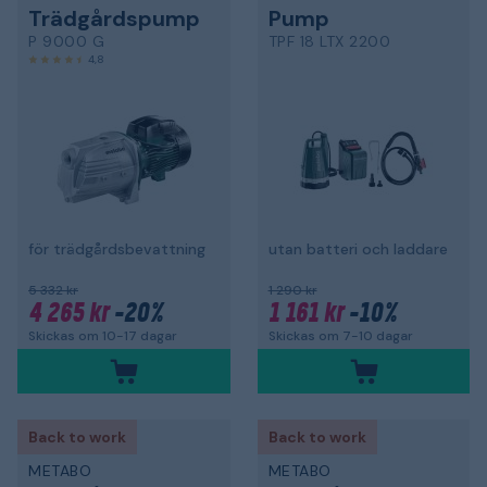
Trädgårdspump
Pump
P 9000 G
TPF 18 LTX 2200
4,8
för trädgårdsbevattning
utan batteri och laddare
5 332 kr
1 290 kr
4 265 kr
-20%
1 161 kr
-10%
Skickas om 10-17 dagar
Skickas om 7-10 dagar
Back to work
Back to work
METABO
METABO