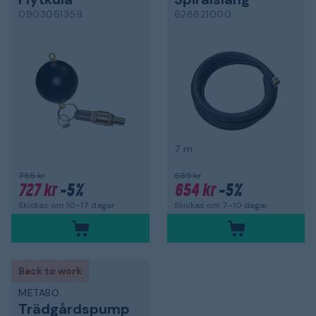
0903061359
628821000
7 m
766 kr
689 kr
727 kr
-5%
654 kr
-5%
Skickas om 10-17 dagar
Skickas om 7-10 dagar
Back to work
METABO
Trädgårdspump