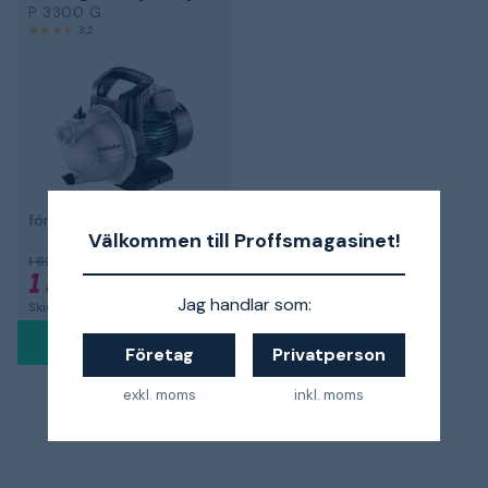
P 3300 G
3,2
för trädgårdsbevattning
Välkommen till Proffsmagasinet!
1 625 kr
1 300 kr
-20%
Jag handlar som:
Skickas om 7-10 dagar
Företag
Privatperson
exkl. moms
inkl. moms
1