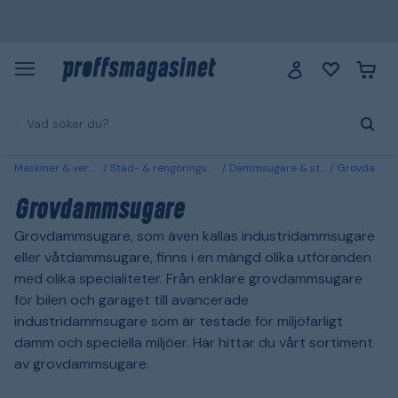
Maskiner & verktyg
Städ- & rengöringsmaskiner
Dammsugare & stoftavskiljare
Grovdammsugare
Grovdammsugare
Grovdammsugare, som även kallas industridammsugare
eller våtdammsugare, finns i en mängd olika utföranden
med olika specialiteter. Från enklare grovdammsugare
för bilen och garaget till avancerade
industridammsugare som är testade för miljöfarligt
damm och speciella miljöer. Här hittar du vårt sortiment
av grovdammsugare.