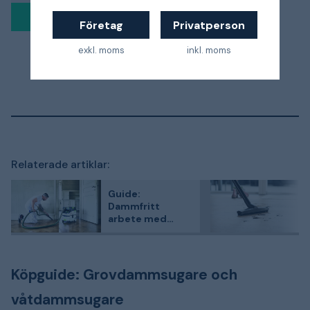
Företag
Privatperson
exkl. moms
inkl. moms
1
2
3
4
Relaterade artiklar:
Guide:
Dammfritt
arbete med
dammklasserna
L, M och H – så
väljer du rätt!
Köpguide: Grovdammsugare och
våtdammsugare