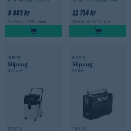
för elverktyg, 1200 W
för el- och tryckluftsverktyg, 1200 W
8 983 kr
11 714 kr
Skickas om 8-10 dagar
Skickas om 8-10 dagar
RUPES
RUPES
Slipsug
Slipsug
S245EPL
SV10E
1200 W
1150 W