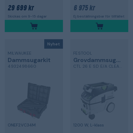
29 699 kr
6 975 kr
Skickas om 9-15 dagar
Ej beställningsbar för tillfället
Nyhet
MILWAUKEE
FESTOOL
Dammsugarkit
Grovdammsugare
4932498660
CTL 26 E SD E/A CLEANTEC
ONEF2VC34M
1200 W, L-klass