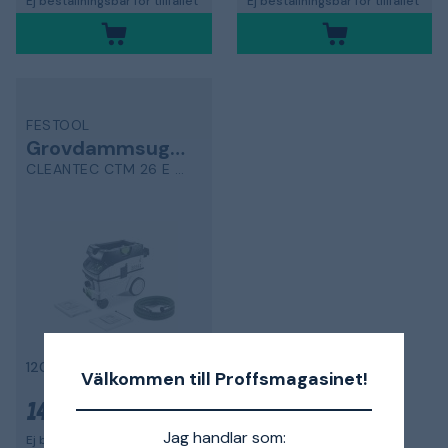
Ej beställningsbar för tillfället
Ej beställningsbar för tillfället
FESTOOL
Grovdammsugare
CLEANTEC CTM 26 E AC
1200 W, M-klass
Välkommen till Proffsmagasinet!
14 362 kr
Jag handlar som:
Ej beställningsbar för tillfället