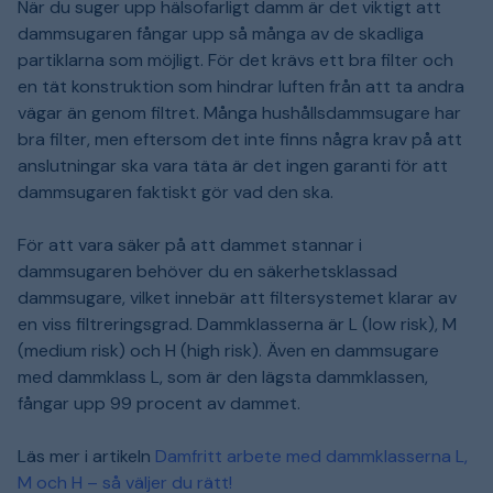
När du suger upp hälsofarligt damm är det viktigt att
dammsugaren fångar upp så många av de skadliga
partiklarna som möjligt. För det krävs ett bra filter och
en tät konstruktion som hindrar luften från att ta andra
vägar än genom filtret. Många hushållsdammsugare har
bra filter, men eftersom det inte finns några krav på att
anslutningar ska vara täta är det ingen garanti för att
dammsugaren faktiskt gör vad den ska.
För att vara säker på att dammet stannar i
dammsugaren behöver du en säkerhetsklassad
dammsugare, vilket innebär att filtersystemet klarar av
en viss filtreringsgrad. Dammklasserna är L (low risk), M
(medium risk) och H (high risk). Även en dammsugare
med dammklass L, som är den lägsta dammklassen,
fångar upp 99 procent av dammet.
Läs mer i artikeln
Damfritt arbete med dammklasserna L,
M och H – så väljer du rätt!