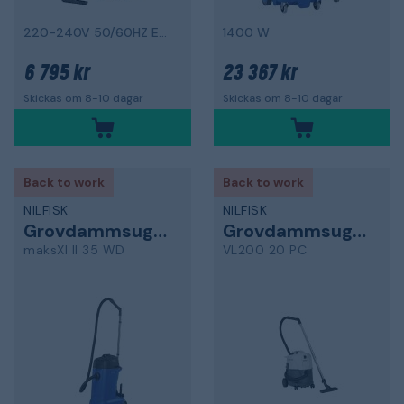
220-240V 50/60HZ EU, M-klass
1400 W
6 795 kr
23 367 kr
Skickas om 8-10 dagar
Skickas om 8-10 dagar
Back to work
Back to work
NILFISK
NILFISK
Grovdammsugare
Grovdammsugare
maksXI II 35 WD
VL200 20 PC