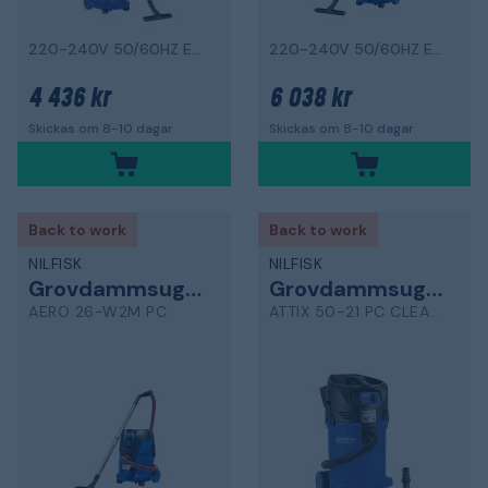
220-240V 50/60HZ EU, L-klass
220-240V 50/60HZ EU, M-klass
4 436 kr
6 038 kr
Skickas om 8-10 dagar
Skickas om 8-10 dagar
Back to work
Back to work
NILFISK
NILFISK
Grovdammsugare
Grovdammsugare
AERO 26-W2M PC
ATTIX 50-21 PC CLEAN ROOM