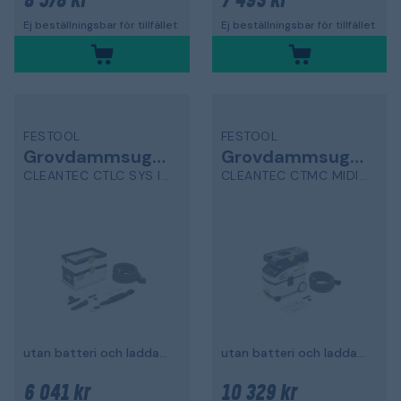
8 578 kr
7 493 kr
Ej beställningsbar för tillfället
Ej beställningsbar för tillfället
FESTOOL
FESTOOL
Grovdammsugare
Grovdammsugare
CLEANTEC CTLC SYS I-Basic
CLEANTEC CTMC MIDI I-Basic
utan batteri och laddare, L-klass
utan batteri och laddare, M-klass
6 041 kr
10 329 kr