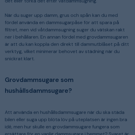
det eller torka det efter våtdammsugning.
När du suger upp damm, grus och spån kan du med
fördel använda en dammsugarpåse för att spara på
filtret, men vid våtdammsugning suger du vätskan rakt
ner i behållaren. En annan fördel med grovdammsugaren
är att du kan koppla den direkt till dammutblåset på ditt
verktyg, vilket minimerar behovet av städning när du
snickrat klart.
Grovdammsugare som
hushållsdammsugare?
Att använda en hushållsdammsugare när du ska städa
bilen eller suga upp blöta löv på uteplatsen är ingen bra
idé, men hur skulle en grovdammsugare fungera som
ersättare för en vanlig dammsugare i hemmet? Svaret är