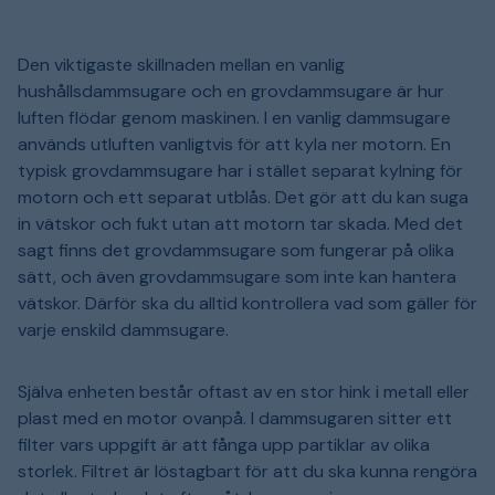
Den viktigaste skillnaden mellan en vanlig
hushållsdammsugare och en grovdammsugare är hur
luften flödar genom maskinen. I en vanlig dammsugare
används utluften vanligtvis för att kyla ner motorn. En
typisk grovdammsugare har i stället separat kylning för
motorn och ett separat utblås. Det gör att du kan suga
in vätskor och fukt utan att motorn tar skada. Med det
sagt finns det grovdammsugare som fungerar på olika
sätt, och även grovdammsugare som inte kan hantera
vätskor. Därför ska du alltid kontrollera vad som gäller för
varje enskild dammsugare.
Själva enheten består oftast av en stor hink i metall eller
plast med en motor ovanpå. I dammsugaren sitter ett
filter vars uppgift är att fånga upp partiklar av olika
storlek. Filtret är löstagbart för att du ska kunna rengöra