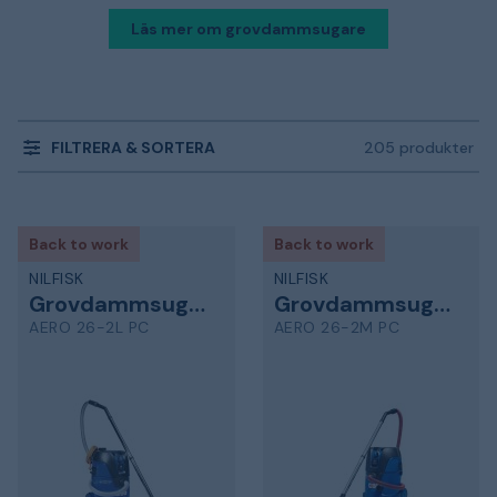
Läs mer om grovdammsugare
FILTRERA & SORTERA
205 produkter
Back to work
Back to work
NILFISK
NILFISK
Grovdammsugare
Grovdammsugare
AERO 26-2L PC
AERO 26-2M PC