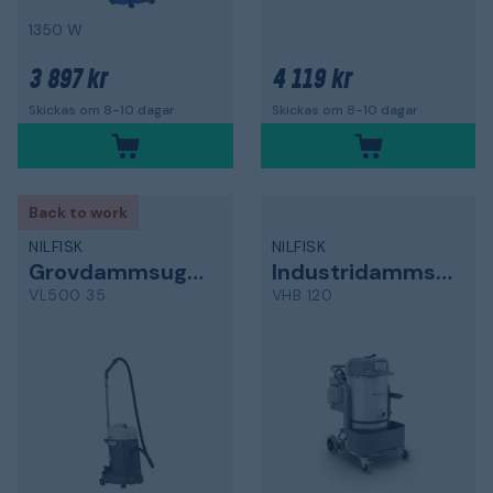
1350 W
3 897 kr
4 119 kr
Skickas om 8-10 dagar
Skickas om 8-10 dagar
Back to work
NILFISK
NILFISK
Grovdammsugare
Industridammsugare
VL500 35
VHB 120