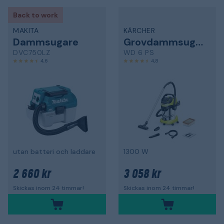
Back to work
MAKITA
KÄRCHER
Dammsugare
Grovdammsugare
DVC750LZ
WD 6 PS
4,6
4,8
utan batteri och laddare
1300 W
2 660 kr
3 058 kr
Skickas inom 24 timmar!
Skickas inom 24 timmar!