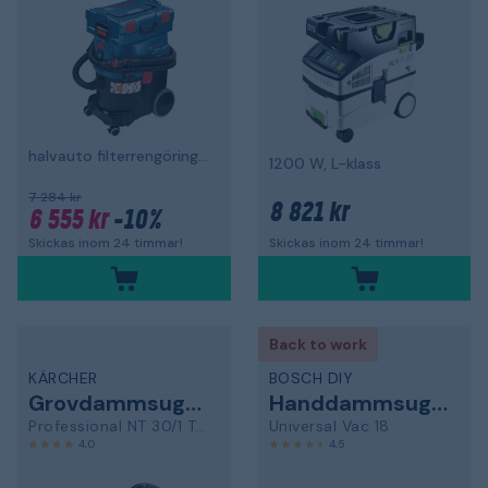
halvauto filterrengöring, 1200 W, L-klass
1200 W, L-klass
7 284 kr
8 821 kr
6 555 kr
-10%
Skickas inom 24 timmar!
Skickas inom 24 timmar!
Back to work
KÄRCHER
BOSCH DIY
Grovdammsugare
Handdammsugare
Professional NT 30/1 Tact Te L
Universal Vac 18
4,0
4,5