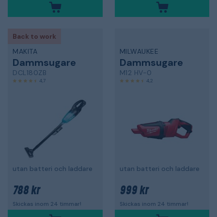
Back to work
MAKITA
MILWAUKEE
Dammsugare
Dammsugare
DCL180ZB
M12 HV-0
4,7
4,2
utan batteri och laddare
utan batteri och laddare
788 kr
999 kr
Skickas inom 24 timmar!
Skickas inom 24 timmar!