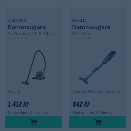
KÄRCHER
MAKITA
Dammsugare
Dammsugare
Professional T 7/1 Classic
DCL180Z
4,3
4,4
850 W
utan batteri och laddare
1 412 kr
842 kr
Skickas inom 24 timmar!
Skickas inom 24 timmar!