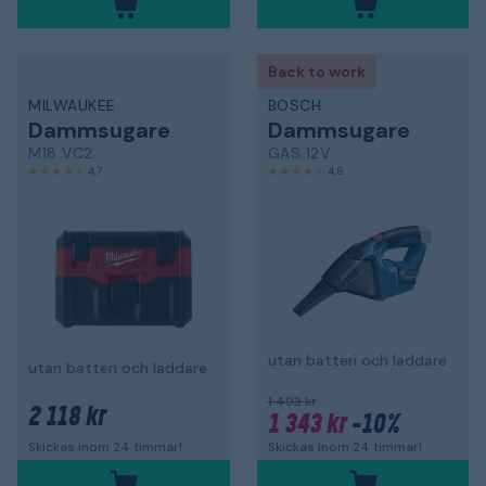
Back to work
MILWAUKEE
BOSCH
Dammsugare
Dammsugare
M18 VC2
GAS 12V
4,7
4,8
utan batteri och laddare
utan batteri och laddare
1 493 kr
2 118 kr
1 343 kr
-10%
Skickas inom 24 timmar!
Skickas inom 24 timmar!