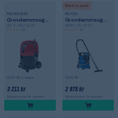
Back to work
MILWAUKEE
NILFISK
Grovdammsugare
Grovdammsugare
AS 2-250 ELCP
AERO 26-21 PC
4,5
4,3
1250 W, L-klass
1250 W
3 211 kr
2 975 kr
Skickas inom 24 timmar!
Skickas inom 24 timmar!