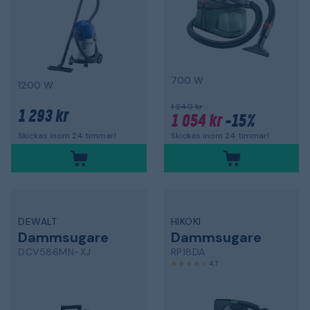
700 W
1200 W
1 240 kr
1 293 kr
1 054 kr
-15%
Skickas inom 24 timmar!
Skickas inom 24 timmar!
DEWALT
HIKOKI
Dammsugare
Dammsugare
DCV586MN-XJ
RP18DA
4,7