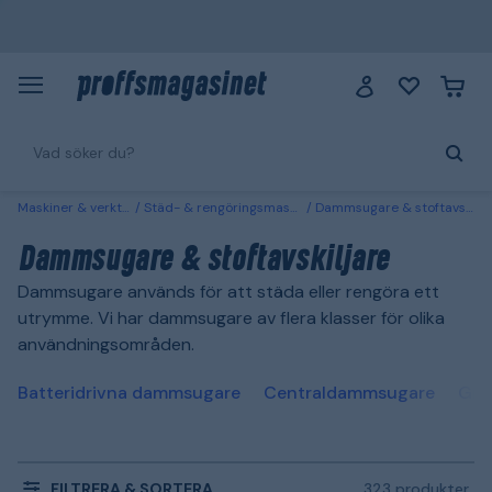
Maskiner & verktyg
Städ- & rengöringsmaskiner
Dammsugare & stoftavskiljare
Dammsugare & stoftavskiljare
Dammsugare används för att städa eller rengöra ett
utrymme. Vi har dammsugare av flera klasser för olika
användningsområden.
Batteridrivna dammsugare
Centraldammsugare
Gro
FILTRERA & SORTERA
323 produkter