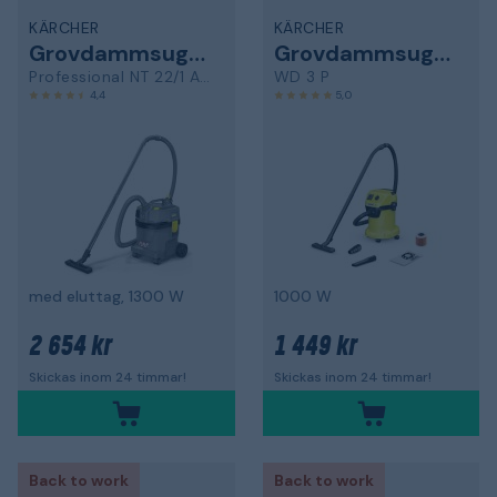
KÄRCHER
KÄRCHER
Grovdammsugare
Grovdammsugare
Professional NT 22/1 Ap Te
WD 3 P
4,4
5,0
med eluttag, 1300 W
1000 W
2 654 kr
1 449 kr
Skickas inom 24 timmar!
Skickas inom 24 timmar!
Back to work
Back to work