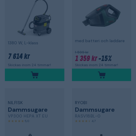
med batteri och laddare
1380 W, L-klass
1 599 kr
7 614 kr
1 359 kr
-15%
Skickas inom 24 timmar!
Skickas inom 24 timmar!
NILFISK
RYOBI
Dammsugare
Dammsugare
VP300 HEPA XT EU
RASV18BL-0
5,0
4,7