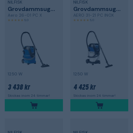
NILFISK
NILFISK
Grovdammsugare
Grovdammsugare
Aero 26-01 PC X
AERO 31-21 PC INOX
5,0
5,0
1250 W
1250 W
3 438 kr
4 425 kr
Skickas inom 24 timmar!
Skickas inom 24 timmar!
NILFISK
NILFISK