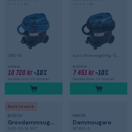
5,0
4,9
1380 W
auto filterrengöring, 1200 W, L-klass
11 912 kr
8 279 kr
10 720 kr
-10%
7 451 kr
-10%
Skickas inom 24 timmar!
Skickas inom 24 timmar!
Back to work
BOSCH
HIKOKI
Grovdammsugare
Dammsugare
GAS 35 M AFC
RP18DLA