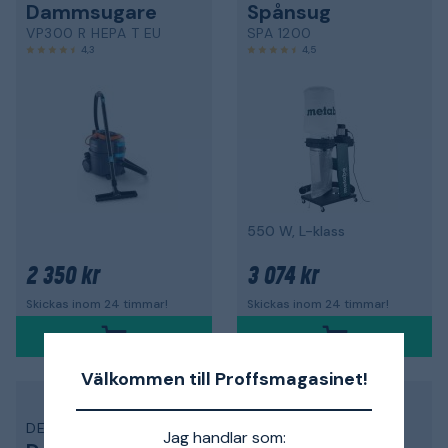
Dammsugare
Spånsug
VP300 R HEPA T EU
SPA 1200
4,3
4,5
550 W, L-klass
2 350 kr
3 074 kr
Skickas inom 24 timmar!
Skickas inom 24 timmar!
Välkommen till Proffsmagasinet!
Back to work
DEWALT
RYOBI
Jag handlar som: