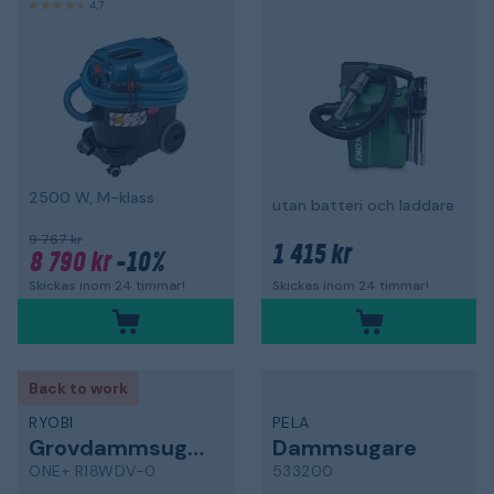
4,7
2500 W, M-klass
utan batteri och laddare
9 767 kr
1 415 kr
8 790 kr
-10%
Skickas inom 24 timmar!
Skickas inom 24 timmar!
Back to work
RYOBI
PELA
Grovdammsugare
Dammsugare
ONE+ R18WDV-0
533200