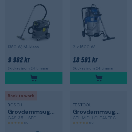
1380 W, M-klass
2 x 1500 W
9 982 kr
18 591 kr
Skickas inom 24 timmar!
Skickas inom 24 timmar!
Back to work
BOSCH
FESTOOL
Grovdammsugare
Grovdammsugare
GAS 35 L SFC
CTL MIDI I CLEANTEC
5,0
5,0