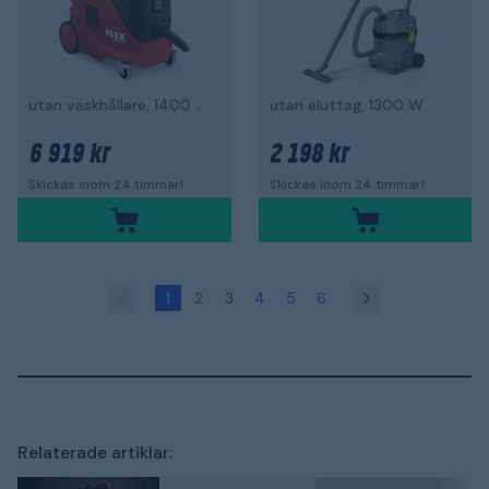
utan väskhållare, 1400 W, L-klass
utan eluttag, 1300 W
6 919 kr
2 198 kr
Skickas inom 24 timmar!
Skickas inom 24 timmar!
1
2
3
4
5
6
Relaterade artiklar: