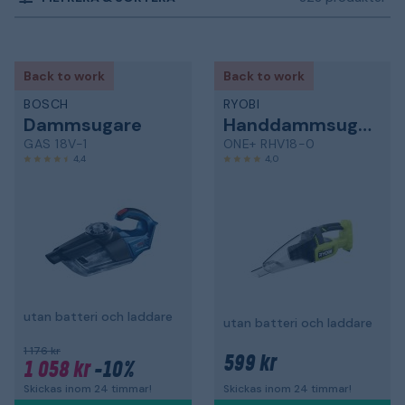
Back to work
Back to work
BOSCH
RYOBI
Dammsugare
Handdammsugare
GAS 18V-1
ONE+ RHV18-0
4,4
4,0
utan batteri och laddare
utan batteri och laddare
1 176 kr
599 kr
1 058 kr
-10%
Skickas inom 24 timmar!
Skickas inom 24 timmar!