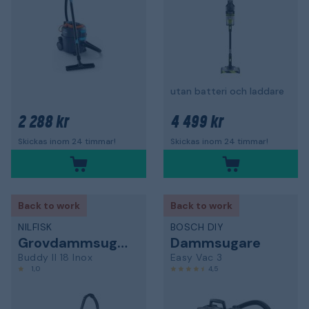
utan batteri och laddare
2 288 kr
4 499 kr
Skickas inom 24 timmar!
Skickas inom 24 timmar!
Back to work
Back to work
NILFISK
BOSCH DIY
Grovdammsugare
Dammsugare
Buddy II 18 Inox
Easy Vac 3
1,0
4,5