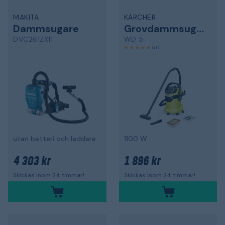
MAKITA
KÄRCHER
Dammsugare
Grovdammsugare
DVC261ZX11
WD 5
5,0
utan batteri och laddare
1100 W
4 303 kr
1 896 kr
Skickas inom 24 timmar!
Skickas inom 24 timmar!