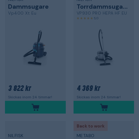
Dammsugare
Torrdammsugare
Vp400 Xt Eu
VP930 PRO HEPA HF EU
5,0
3 822 kr
4 369 kr
Skickas inom 24 timmar!
Skickas inom 24 timmar!
Back to work
NILFISK
METABO