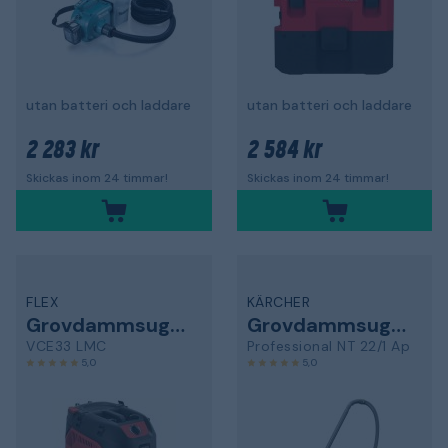
utan batteri och laddare
utan batteri och laddare
2 283 kr
2 584 kr
Skickas inom 24 timmar!
Skickas inom 24 timmar!
FLEX
KÄRCHER
Grovdammsugare
Grovdammsugare
VCE33 LMC
Professional NT 22/1 Ap
5,0
5,0