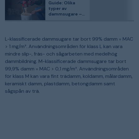
Guide: Olika
typer av
dammsugare –
vilken är rätt för
dig?
L-klassificerade dammsugare tar bort 99% damm = MAC
> 1 mg/m³. Användningsområden för klass L kan vara
mindre slip-, fräs- och sågarbeten med medelhög
dammbildning. M-klassificerade dammsugare tar bort
99,9% damm = MAC > 0,1 mg/m³. Användningsområden
för klass M kan vara fint trädamm, koldamm, målardamm,
keramiskt damm, plastdamm, betongdamm samt
sågspån av trä.