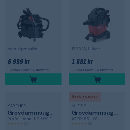
med slipmaskin
1200 W, L-klass
6 999 kr
1 881 kr
Skickas inom 24 timmar!
Skickas inom 24 timmar!
Back to work
KÄRCHER
NILFISK
Grovdammsugare
Grovdammsugare
Professional NT 30/1 Tact Te M
ATTIX 961-01
5,0
5,0