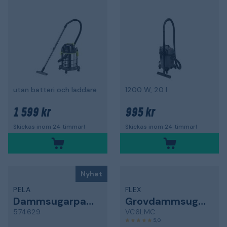
utan batteri och laddare
1200 W, 20 l
1 599 kr
995 kr
Skickas inom 24 timmar!
Skickas inom 24 timmar!
Nyhet
PELA
FLEX
Dammsugarpaket
Grovdammsugare
574629
VC6LMC
5,0