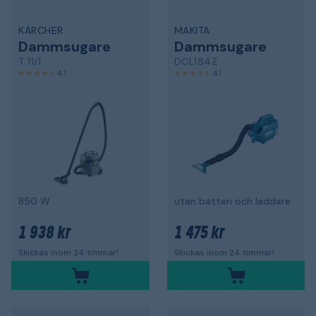
KÄRCHER
MAKITA
Dammsugare
Dammsugare
T 11/1
DCL184Z
4,7
4,1
850 W
utan batteri och laddare
1 938 kr
1 475 kr
Skickas inom 24 timmar!
Skickas inom 24 timmar!