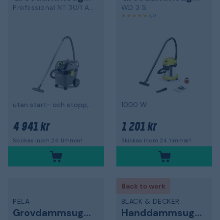
Professional NT 30/1 AP L
WD 3 S
5,0
utan start- och stopp, 1380 W
1000 W
4 941 kr
1 201 kr
Skickas inom 24 timmar!
Skickas inom 24 timmar!
Back to work
PELA
BLACK & DECKER
Grovdammsugare
Handdammsugare