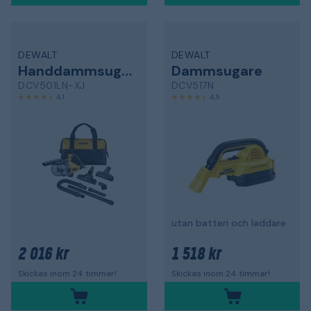
DEWALT
DEWALT
Handdammsugare
Dammsugare
DCV501LN-XJ
DCV517N
4,1
4,5
utan batteri och laddare
2 016 kr
1 518 kr
Skickas inom 24 timmar!
Skickas inom 24 timmar!