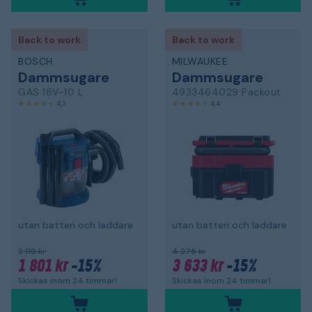
Back to work
Back to work
BOSCH
MILWAUKEE
Dammsugare
Dammsugare
GAS 18V-10 L
4933464029 Packout
4,3
4,4
utan batteri och laddare
utan batteri och laddare
2 119 kr
4 275 kr
1 801 kr
-15%
3 633 kr
-15%
Skickas inom 24 timmar!
Skickas inom 24 timmar!