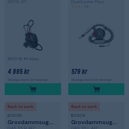
507G-DT
Dustbuster Flexi
3,9
1600 W, M-klass
4 995 kr
579 kr
Skickas inom 24 timmar!
Skickas inom 24 timmar!
Back to work
Back to work
BOSCH
BOSCH
Grovdammsugare
Grovdammsugare
GAS 35 H AFC
GAS 35 L AFC