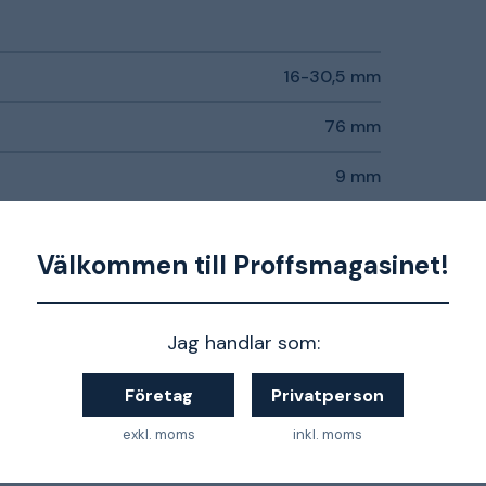
16-30,5 mm
76 mm
9 mm
20-30°
Välkommen till Proffsmagasinet!
Snabbstål
0,12000 kg
Jag handlar som:
Företag
Privatperson
exkl. moms
inkl. moms
da