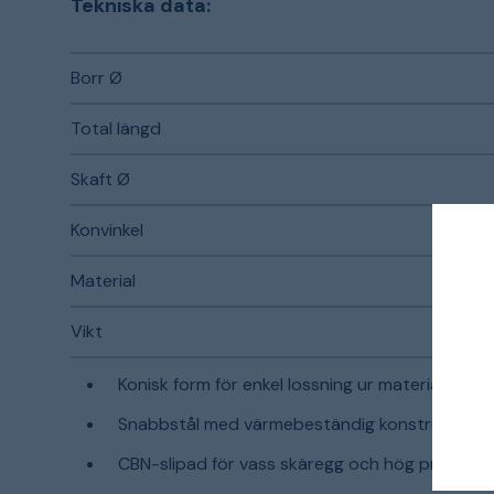
Tekniska data:
Borr Ø
Total längd
Skaft Ø
Konvinkel
Material
Vikt
Konisk form för enkel lossning ur materialet
Snabbstål med värmebeständig konstruktion
CBN-slipad för vass skäregg och hög prestan