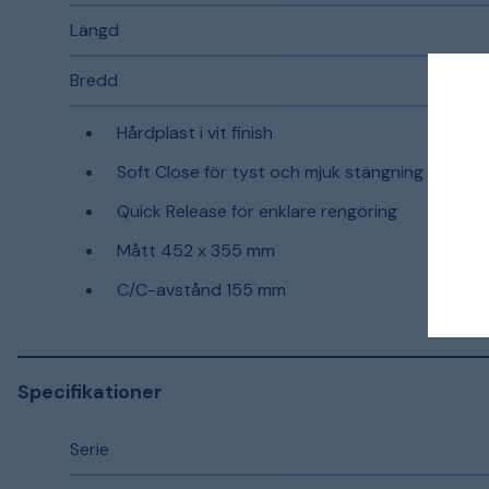
Längd
Bredd
Hårdplast i vit finish
Soft Close för tyst och mjuk stängning
Quick Release för enklare rengöring
Mått 452 x 355 mm
C/C-avstånd 155 mm
Specifikationer
Serie