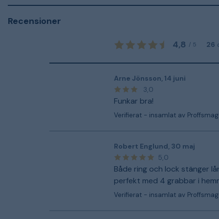
Recensioner
4,8
26
/
5
Arne Jönsson
,
14 juni
3,0
Funkar bra!
Verifierat - insamlat av Proffsmag
Robert Englund
,
30 maj
5,0
Både ring och lock stänger lå
perfekt med 4 grabbar i hem
Verifierat - insamlat av Proffsmag