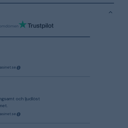
omdömen
asinet.se
ngsamt och ljudlöst
met.
asinet.se