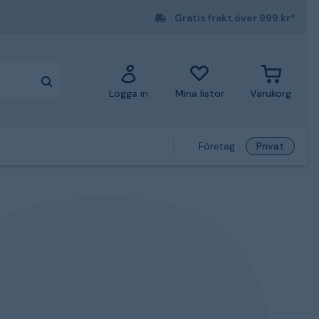
Gratis frakt över 999 kr*
Logga in
Mina listor
Varukorg
Företag
Privat