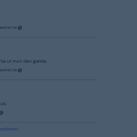
asinet.se
yta ut mot den gamla.
asinet.se
tus.
 omdömen