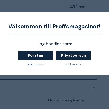
452 mm
355 mm
Välkommen till Proffsmagasinet!
Jag handlar som:
Företag
Privatperson
exkl. moms
inkl. moms
Gustavsberg Nautic