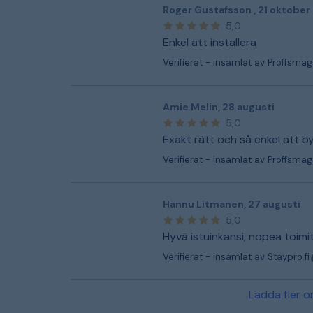
Roger Gustafsson
,
21 oktober
5,0
Enkel att installera
Verifierat - insamlat av Proffsmag
Amie Melin
,
28 augusti
5,0
Exakt rätt och så enkel att b
Verifierat - insamlat av Proffsmag
Hannu Litmanen
,
27 augusti
5,0
Hyvä istuinkansi, nopea toimi
Verifierat - insamlat av Staypro.fi
Ladda fler