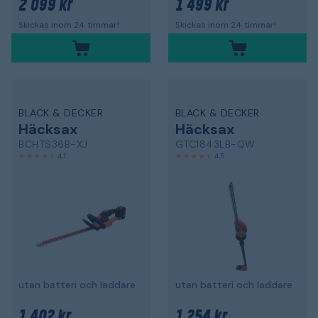
2 099 kr
1 499 kr
Skickas inom 24 timmar!
Skickas inom 24 timmar!
BLACK & DECKER
BLACK & DECKER
Häcksax
Häcksax
BCHTS36B-XJ
GTC1843LB-QW
4,1
4,5
utan batteri och laddare
utan batteri och laddare
1 402 kr
1 254 kr