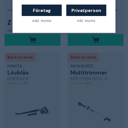
utan batteri och laddare
utan batteri och laddare
Företag
Privatperson
exkl. moms
inkl. moms
2 693 kr
2 065 kr
Skickas inom 24 timmar!
Skickas inom 24 timmar!
Back to work
Back to work
MAKITA
MILWAUKEE
Lövblås
Multitrimmer
DUB186ZX1
M18 FOPHLTKIT2-0
4,4
5,0