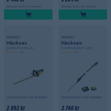
Skickas inom 24 timmar!
Skickas inom 24 timmar!
DEWALT
DEWALT
Häcksax
Häcksax
DCMHT573N-XJ
DCMPH566P1-QW
4,4
4,3
utan batteri och laddare
med batteri och laddare
2 852 kr
3 740 kr