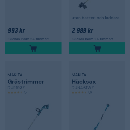
utan batteri och laddare
993 kr
2 989 kr
Skickas inom 24 timmar!
Skickas inom 24 timmar!
MAKITA
MAKITA
Grästrimmer
Häcksax
DUR193Z
DUN461WZ
4,4
4,5