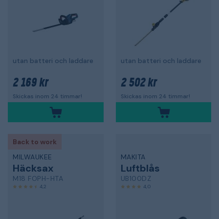
utan batteri och laddare
utan batteri och laddare
2 169 kr
2 502 kr
Skickas inom 24 timmar!
Skickas inom 24 timmar!
Back to work
MILWAUKEE
MAKITA
Häcksax
Luftblås
M18 FOPH-HTA
UB100DZ
4,2
4,0