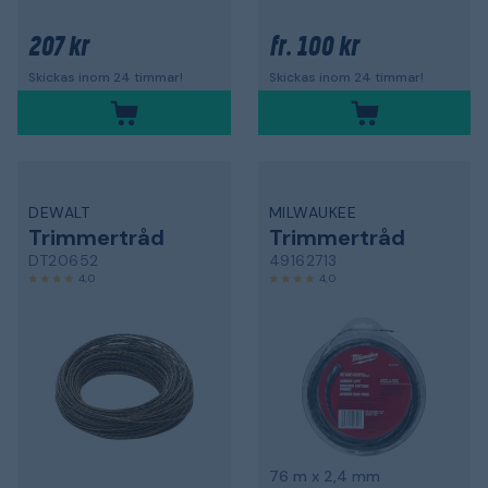
207 kr
100 kr
fr.
Skickas inom 24 timmar!
Skickas inom 24 timmar!
DEWALT
MILWAUKEE
Trimmertråd
Trimmertråd
DT20652
49162713
4,0
4,0
76 m x 2,4 mm