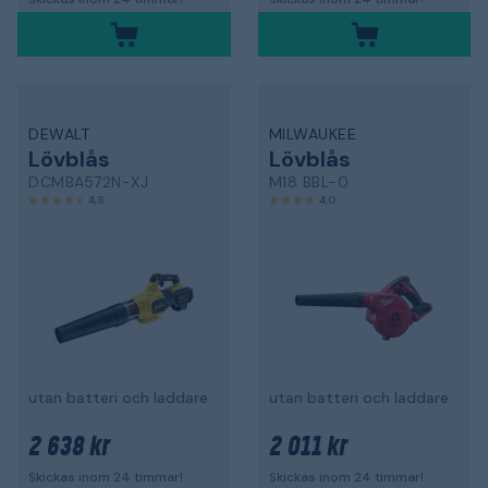
DEWALT
MILWAUKEE
Lövblås
Lövblås
DCMBA572N-XJ
M18 BBL-0
4,8
4,0
utan batteri och laddare
utan batteri och laddare
2 638 kr
2 011 kr
Skickas inom 24 timmar!
Skickas inom 24 timmar!