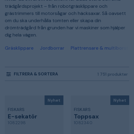
trädgårdsprojekt – från robotgräsklippare och
grästrimmers till motorsågar och häcksaxar. Så oavsett
om du ska underhålla tomten eller skapa din
drömträdgård från grunden har vi maskiner som hjälper
dig hela vägen.
Gräsklippare
Jordborrar
Plattrensare & multiborstar
FILTRERA & SORTERA
1 751 produkter
Nyhet
Nyhet
FISKARS
FISKARS
E-sekatör
Toppsax
1082298
1082340