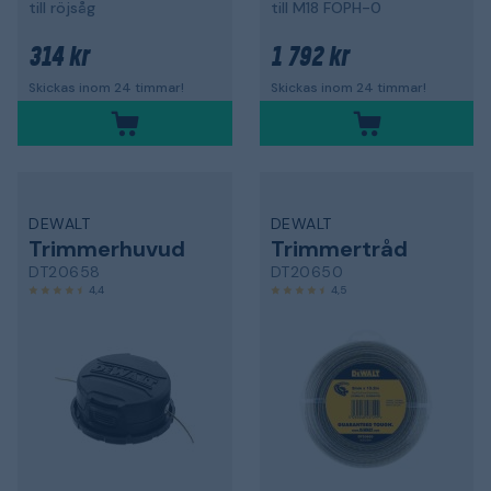
till röjsåg
till M18 FOPH-0
314 kr
1 792 kr
Skickas inom 24 timmar!
Skickas inom 24 timmar!
DEWALT
DEWALT
Trimmerhuvud
Trimmertråd
DT20658
DT20650
4,4
4,5