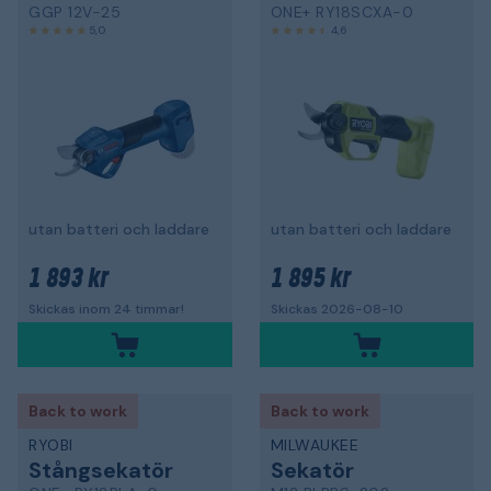
GGP 12V-25
ONE+ RY18SCXA-0
5,0
4,6
utan batteri och laddare
utan batteri och laddare
1 893 kr
1 895 kr
Skickas inom 24 timmar!
Skickas 2026-08-10
Back to work
Back to work
RYOBI
MILWAUKEE
Stångsekatör
Sekatör