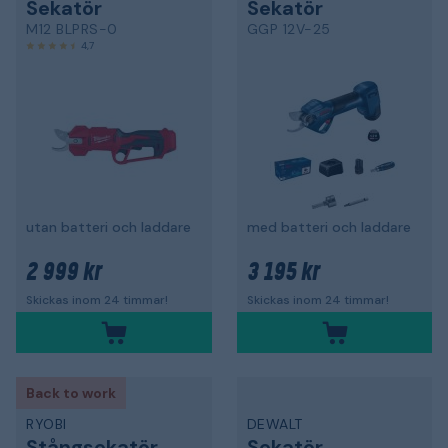
Sekatör
Sekatör
M12 BLPRS-0
GGP 12V-25
4,7
utan batteri och laddare
med batteri och laddare
2 999 kr
3 195 kr
Skickas inom 24 timmar!
Skickas inom 24 timmar!
Back to work
RYOBI
DEWALT
Stångsekatör
Sekatör