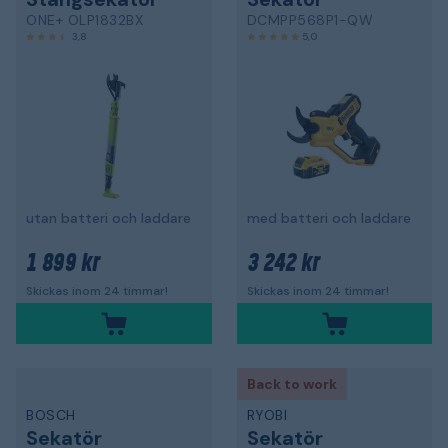
ONE+ OLP1832BX
DCMPP568P1-QW
3,8
5,0
utan batteri och laddare
med batteri och laddare
1 899 kr
3 242 kr
Skickas inom 24 timmar!
Skickas inom 24 timmar!
Back to work
BOSCH
RYOBI
Sekatör
Sekatör