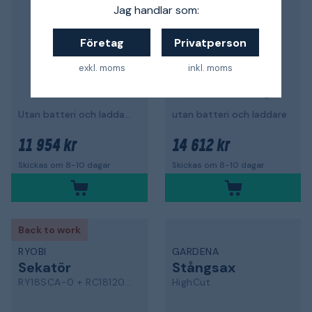
Jag handlar som:
Företag
Privatperson
exkl. moms
inkl. moms
Utan batteri och laddare
utan batteri och laddare
11 954 kr
14 612 kr
Skickas om 8-10 dagar
Skickas om 8-10 dagar
Back to work
RYOBI
GARDENA
Sekatör
Stångsax
RY18SCA-0 + RC18120A-120C
HighCut