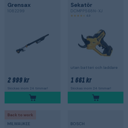
Grensax
Sekatör
1082299
DCMPP568N-XJ
4,9
utan batteri och laddare
2 999 kr
1 661 kr
Skickas inom 24 timmar!
Skickas inom 24 timmar!
Back to work
MILWAUKEE
BOSCH