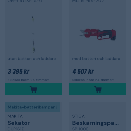
ONE+ RY18PLA-0
M12 BLPRS-202
utan batteri och laddare
med batteri och laddare
3 395 kr
4 507 kr
Skickas inom 24 timmar!
Skickas inom 24 timmar!
Makita-batterikampanj
MAKITA
STIGA
Sekatör
Beskärningspaket
DUP181Z
SP 100E