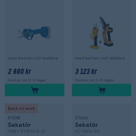
utan batteri och laddare
med batteri och laddare
2 660 kr
3 123 kr
Skickas om 2-3 dagar
Skickas om 5-8 dagar
Back to work
RYOBI
STIGA
Sekatör
Sekatör
ONE+ RY18SCA-0
SC 100e Kit