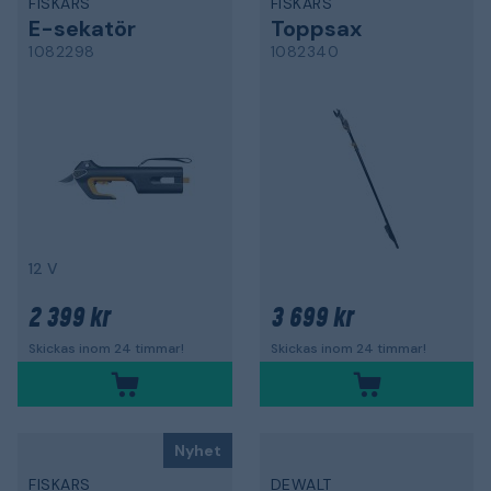
FISKARS
FISKARS
E-sekatör
Toppsax
1082298
1082340
12 V
2 399 kr
3 699 kr
Skickas inom 24 timmar!
Skickas inom 24 timmar!
Nyhet
FISKARS
DEWALT