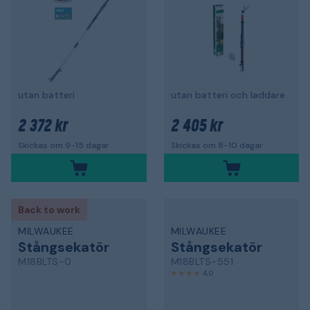
utan batteri
utan batteri och laddare
2 372 kr
2 405 kr
Skickas om 9-15 dagar
Skickas om 8-10 dagar
Back to work
MILWAUKEE
MILWAUKEE
Stångsekatör
Stångsekatör
M18BLTS-0
M18BLTS-551
4,0