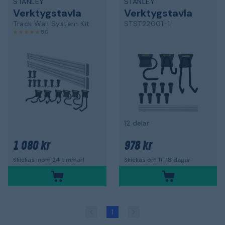
STANLEY
STANLEY
Verktygstavla
Verktygstavla
Track Wall System Kit
STST22001-1
5,0
12 delar
1 080 kr
978 kr
Skickas inom 24 timmar!
Skickas om 11-18 dagar
1