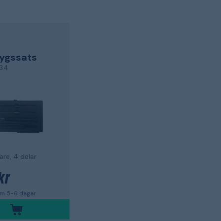
ygssats
34
are, 4 delar
kr
om 5-6 dagar