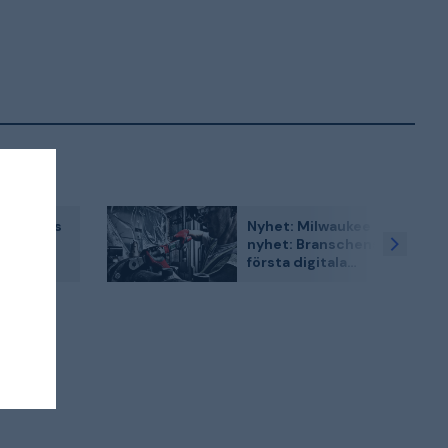
sch DIY:s
Nyhet: Milwaukee
verktyg
nyhet: Branschens
 på
första digitala
 och
momentnyckel är
nu här!