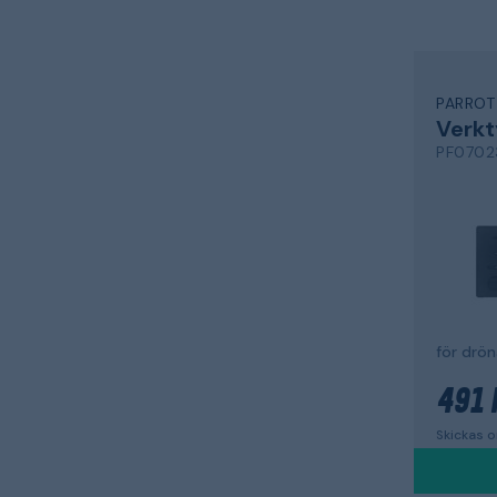
PARROT
Verkt
PF0702
för drön
491 
Skickas 