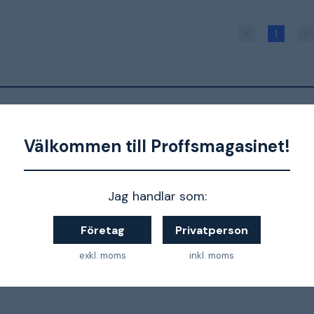
1
 artiklar:
Välkommen till Proffsmagasinet!
Nyhet: Pela
Nyhet: Bo
lanserar nya
nya hand
handverktyg för
fokuserar
Jag handlar som:
garage och
ergonomi
verkstad
kvalitet
Företag
Privatperson
exkl. moms
inkl. moms