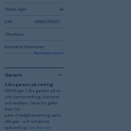
Väska ingår
Ja
EAN
4966376337217
Tillverkare
Kontakta tillverkaren
Kontakta oss för mer information
Garanti
3 års garanti på verktyg
HiKOKI ger 3 års garanti på el-
och batteriverktyg, batterier
och laddare. Garantin gäller
även för
park-/trädgårdsverktyg samt
alla gas- och luftdrivna
spikverktyg.
Läs mer om