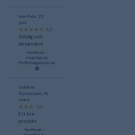
Ivar Palo
,
22
juni
5,0
Smidig och
lättanvänd
Verifierat -
insamlat av
Proffsmagasinet.se
Oddvar
Gustavsen
,
10
mars
3,0
Ett bra
produkt
Verifierat -
insamlat av