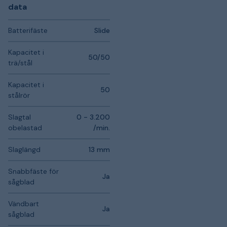
data
Batterifäste
Slide
Kapacitet i
50/50
trä/stål
Kapacitet i
50
stålrör
Slagtal
0 - 3.200
obelastad
/min.
Slaglängd
13 mm
Snabbfäste för
Ja
sågblad
Vändbart
Ja
sågblad