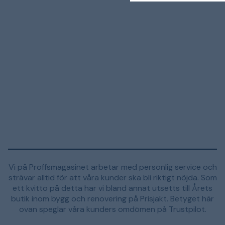
Vi på Proffsmagasinet arbetar med personlig service och
strävar alltid för att våra kunder ska bli riktigt nöjda. Som
ett kvitto på detta har vi bland annat utsetts till Årets
butik inom bygg och renovering på Prisjakt. Betyget här
ovan speglar våra kunders omdömen på Trustpilot.