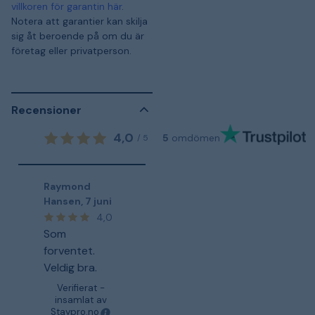
villkoren för garantin här
.
Notera att garantier kan skilja
sig åt beroende på om du är
företag eller privatperson.
Recensioner
4,0
5
omdömen
/
5
Raymond
Hansen
,
7 juni
4,0
Som
forventet.
Veldig bra.
Verifierat -
insamlat av
Staypro.no