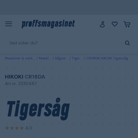
Maskiner & verktyg
Maskiner
Sågverktyg
Tigersågar
CR18DA HiKOKI Tigersåg utan batteri och laddare
HIKOKI
CR18DA
Art.nr: 2330487
Tigersåg
4,0