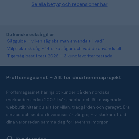
Se alla betyg och recensioner här
Du kanske också gillar
Sågguide – vilken såg ska man använda till vad?
Välj elektrisk såg - 14 olika sågar och vad de används till
Tigersåg bäst i test 2026 – 3 kundfavoriter testade
Proffsmagasinet – Allt för dina hemmaprojekt
Proffsmagasinet har hjälpt kunder på den nordiska
marknaden sedan 2007. I vår snabba och lättnavigerade
webbutik hittar du allt för villan, trädgården och garaget. Bra
service och snabba leveranser är vår grej - vi skickar oftast
dina varor redan samma dag för leverans imorgon.