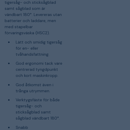
tigersåg- och sticksågblad
samt sågblad som är
vändbart 180°. Levereras utan
batterier och laddare, men
med stapelbar
förvaringsväska (HSC2).
Lätt och smidig tigersåg
för en- eller
tvåhandsfattning.
God ergonomi tack vare
centrerad tyngdpunkt
och kort maskinkropp.
God åtkomst även i
trånga utrymmen.
Verktygsfäste för både
tigersåg- och
sticksågblad samt
sågblad vändbart 180°.
Snabb