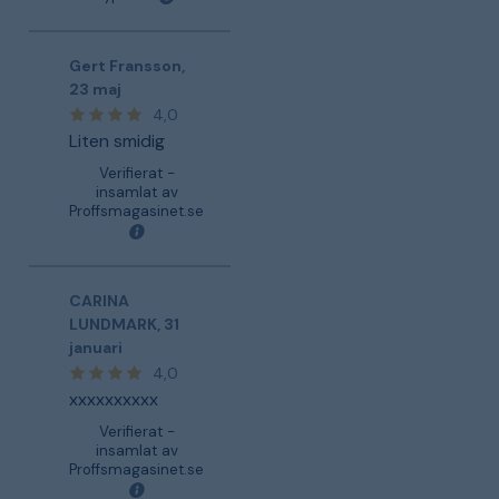
Gert Fransson
,
23 maj
4,0
Liten smidig
Verifierat -
insamlat av
Proffsmagasinet.se
CARINA
LUNDMARK
,
31
januari
4,0
xxxxxxxxxx
Verifierat -
insamlat av
Proffsmagasinet.se