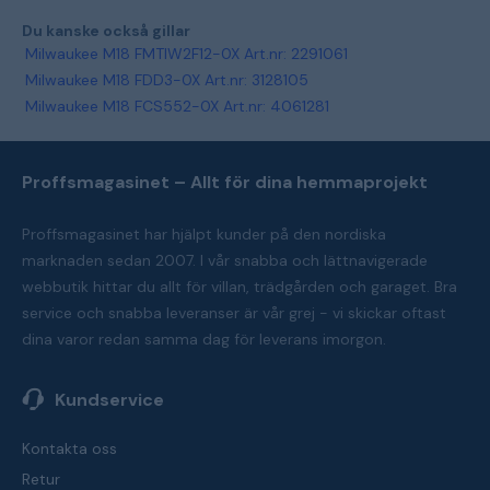
Du kanske också gillar
Milwaukee M18 FMTIW2F12-0X Art.nr: 2291061
Milwaukee M18 FDD3-0X Art.nr: 3128105
Milwaukee M18 FCS552-0X Art.nr: 4061281
Proffsmagasinet – Allt för dina hemmaprojekt
Proffsmagasinet har hjälpt kunder på den nordiska
marknaden sedan 2007. I vår snabba och lättnavigerade
webbutik hittar du allt för villan, trädgården och garaget. Bra
service och snabba leveranser är vår grej - vi skickar oftast
dina varor redan samma dag för leverans imorgon.
Kundservice
Kontakta oss
Retur