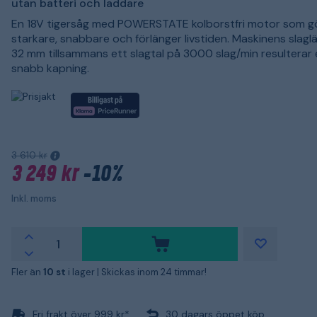
utan batteri och laddare
En 18V tigersåg med POWERSTATE kolborstfri motor som g
starkare, snabbare och förlänger livstiden. Maskinens slag
32 mm tillsammans ett slagtal på 3000 slag/min resulterar
snabb kapning.
3 610 kr
3 249 kr
-10%
Inkl. moms
Fler än
10 st
i lager |
Skickas inom 24 timmar!
Fri frakt över 999 kr*
30 dagars öppet köp