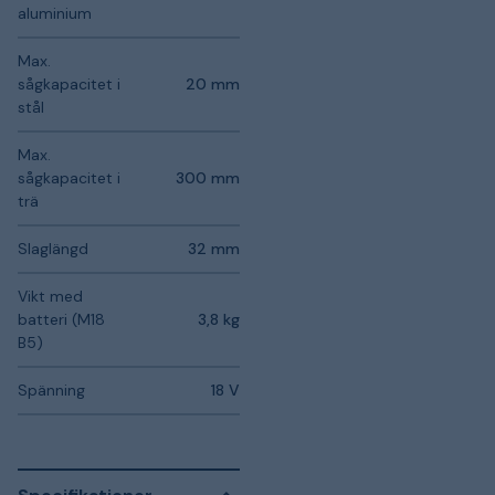
aluminium
Max.
sågkapacitet i
20 mm
stål
Max.
sågkapacitet i
300 mm
trä
Slaglängd
32 mm
Vikt med
batteri (M18
3,8 kg
B5)
Spänning
18 V