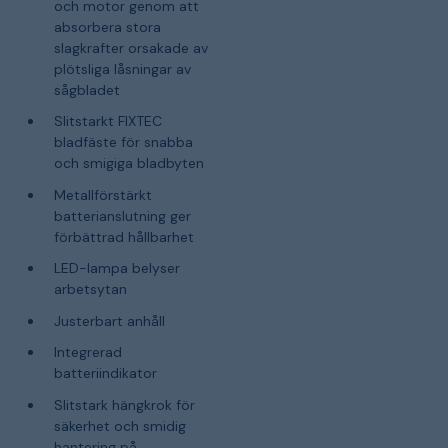
och motor genom att
absorbera stora
slagkrafter orsakade av
plötsliga låsningar av
sågbladet
Slitstarkt FIXTEC
bladfäste för snabba
och smigiga bladbyten
Metallförstärkt
batterianslutning ger
förbättrad hållbarhet
LED-lampa belyser
arbetsytan
Justerbart anhåll
Integrerad
batteriindikator
Slitstark hängkrok för
säkerhet och smidig
hantering på