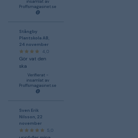
insamlat av
Proffsmagasinet.se
Stångby
Plantskola AB
,
24 november
4,0
Gör vat den
ska
Verifierat -
insamlat av
Proffsmagasinet.se
Sven Erik
Nilsson
,
22
november
5,0
uppfyller mina