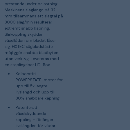
prestanda under belastning.
Maskinens slaglängd på 32
mm tillsammans ett slagtal på
3000 slag/min resulterar
extremt snabb kapning.
Slirkoppling skyddar
växellådan om bladet låser
sig. FIXTEC sågbladsfäste
möjliggör snabba bladbyten
utan verktyg. Levereras med
en staplingsbar HD-Box.
Kolborstfri
POWERSTATE-motor för
upp till 5x längre
livslängd och upp till
30% snabbare kapning
Patenterad
växelskyddande
koppling - förlänger
livslängden för växlar