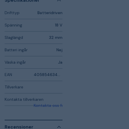
Specifikationer
Drifttyp
Batteridriven
Spänning
18 V
Slaglängd
32 mm
Batteri ingår
Nej
Väska ingår
Ja
EAN
4058546344702
Tillverkare
Kontakta tillverkaren
Kontakta oss för mer information
Recensioner