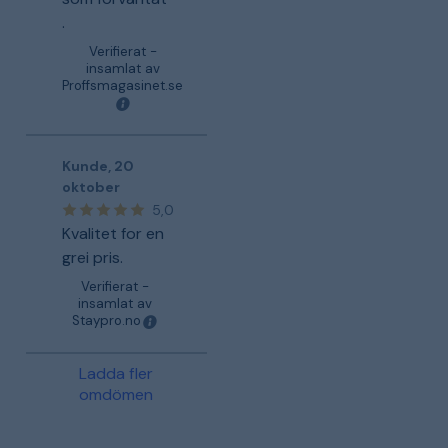
.
Verifierat -
insamlat av
Proffsmagasinet.se
Kunde
,
20
oktober
5,0
Kvalitet for en
grei pris.
Verifierat -
insamlat av
Staypro.no
Ladda fler
omdömen