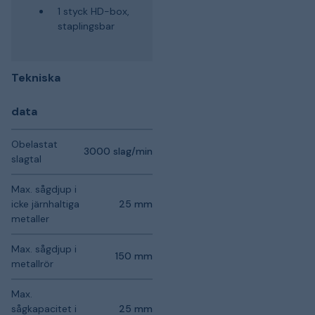
1 styck HD-box,
staplingsbar
Tekniska
data
Obelastat
3000 slag/min
slagtal
Max. sågdjup i
icke järnhaltiga
25 mm
metaller
Max. sågdjup i
150 mm
metallrör
Max.
sågkapacitet i
25 mm