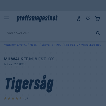
Maskiner & verktyg
Maskiner
Sågverktyg
Tigersågar
M18 FSZ-0X Milwaukee Tigersåg utan batteri och laddare
MILWAUKEE
M18 FSZ-0X
Art.nr: 2291051
Tigersåg
4,8