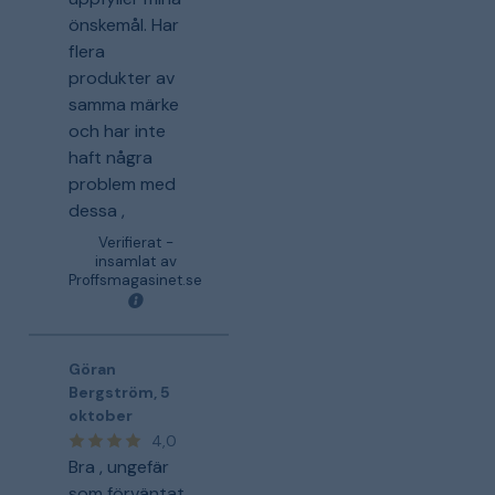
önskemål. Har
flera
produkter av
samma märke
och har inte
haft några
problem med
dessa ,
Verifierat -
insamlat av
Proffsmagasinet.se
Göran
Bergström
,
5
oktober
4,0
Bra , ungefär
som förväntat