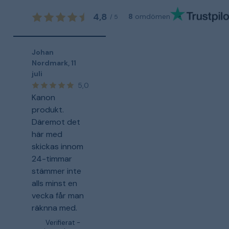
4,8
8
omdömen
/
5
Johan
Nordmark
,
11
juli
5,0
Kanon
produkt.
Däremot det
här med
skickas innom
24-timmar
stämmer inte
alls minst en
vecka får man
räknna med.
Verifierat -