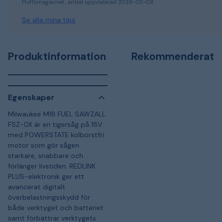
Proffsmagasinet, artikel uppdaterad 2026-05-08
Se alla mina tips
Produktinformation
Rekommenderat
Egenskaper
Milwaukee M18 FUEL SAWZALL
FSZ-0X är en tigersåg på 18V
med POWERSTATE kolborstfri
motor som gör sågen
starkare, snabbare och
förlänger livstiden. REDLINK
PLUS-elektronik ger ett
avancerat digitalt
överbelastningsskydd för
både verktyget och batteriet
samt förbättrar verktygets