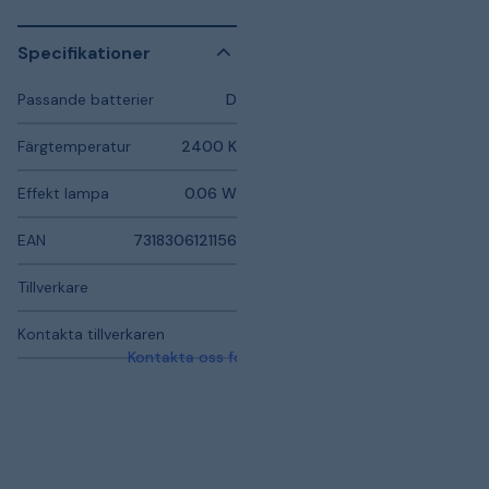
Specifikationer
Passande batterier
D
Färgtemperatur
2400 K
Effekt lampa
0.06 W
EAN
7318306121156
Tillverkare
Kontakta tillverkaren
Kontakta oss för mer information