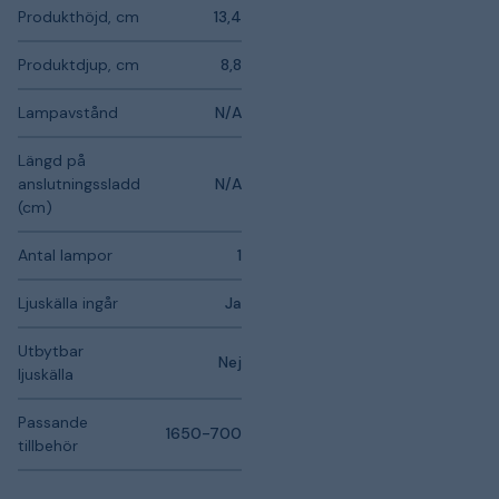
Produkthöjd, cm
13,4
Produktdjup, cm
8,8
Lampavstånd
N/A
Längd på
anslutningssladd
N/A
(cm)
Antal lampor
1
Ljuskälla ingår
Ja
Utbytbar
Nej
ljuskälla
Passande
1650-700
tillbehör