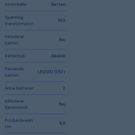
Strömkälla
Batteri
Spänning
N/A
transformator
Inkluderar
Nej
batteri
Batterityp
Alkalisk
Passande
LR20/D (1,5V)
batteri
Antal batterier
2
Inkluderar
Nej
fjärrkontroll
Produktbredd,
8,8
cm