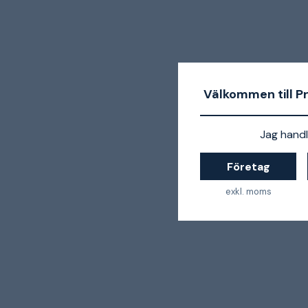
Välkommen till P
Jag handl
Företag
exkl. moms