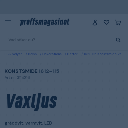
El & belysning
Belysning
Dekorationsbelysning
Batteridrivna ljus
1612-115 Konstsmide Vaxljus gräddvit, varmvit, LED 8.8x13.4 cm
KONSTSMIDE
1612-115
Art.nr: 3118216
Vaxljus
gräddvit, varmvit, LED