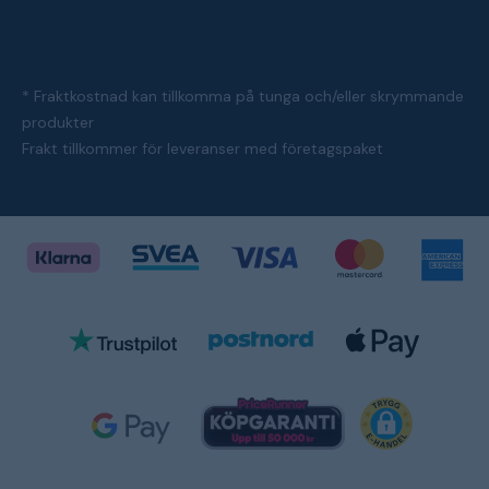
* Fraktkostnad kan tillkomma på tunga och/eller skrymmande
produkter
Frakt tillkommer för leveranser med företagspaket