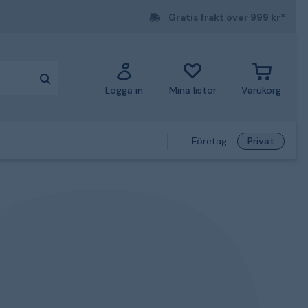
Gratis frakt över 999 kr*
Logga in
Mina listor
Varukorg
Företag
Privat