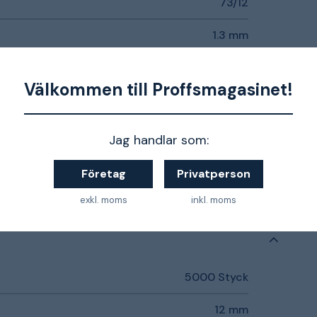
73/12
1.3 mm
11.3 mm
Välkommen till Proffsmagasinet!
12 mm
11.3 mm
Jag handlar som:
12 mm
Företag
Privatperson
exkl. moms
inkl. moms
5000 Styck
12 mm