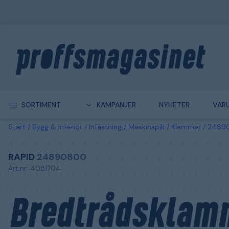
SORTIMENT
KAMPANJER
NYHETER
VAR
Start
Bygg & interiör
Infästning
Maskinspik
Klammer
24890
RAPID
24890800
Art.nr: 4081704
Bredtrådsklam