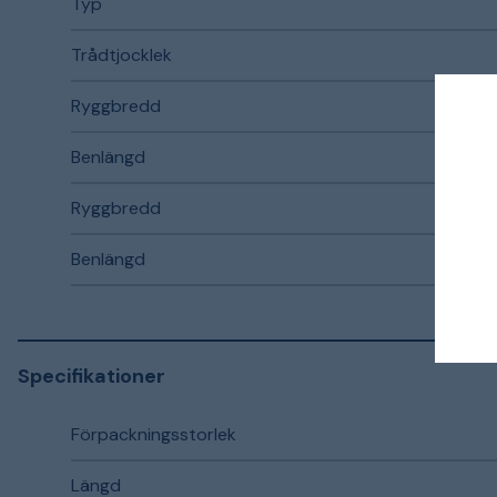
Typ
Trådtjocklek
Ryggbredd
Benlängd
Ryggbredd
Benlängd
Specifikationer
Förpackningsstorlek
Längd