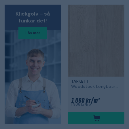
Klickgolv – så
funkar det!
Läs mer
TARKETT
Woodstock Longboards
1 060 kr/m²
1 908 kr/frp