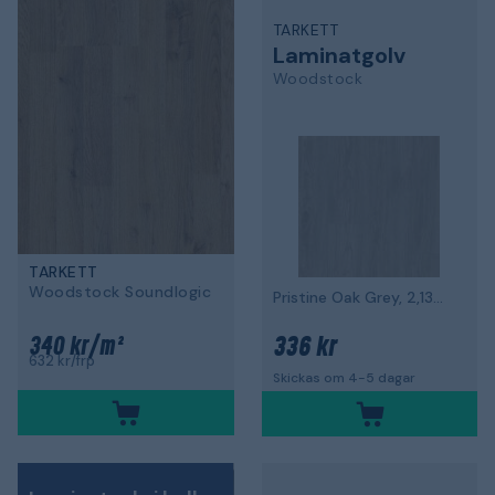
TARKETT
Laminatgolv
Woodstock
TARKETT
Woodstock Soundlogic
Pristine Oak Grey, 2,13m² per paket
336 kr
340 kr/m²
632 kr/frp
Skickas om 4-5 dagar