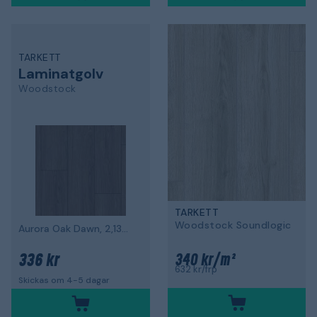
TARKETT
Laminatgolv
Woodstock
TARKETT
Woodstock Soundlogic
Aurora Oak Dawn, 2,13m² per paket
336 kr
340 kr/m²
632 kr/frp
Skickas om 4-5 dagar