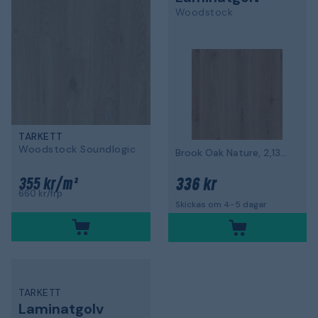
Woodstock
TARKETT
Woodstock Soundlogic
Brook Oak Nature, 2,13m² per paket
336 kr
355 kr/m²
660 kr/frp
Skickas om 4-5 dagar
TARKETT
Laminatgolv