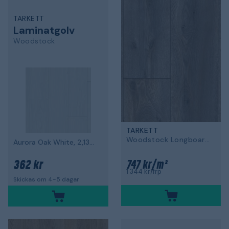
TARKETT
Laminatgolv
Woodstock
TARKETT
Woodstock Longboards
Aurora Oak White, 2,13m² per paket
362 kr
747 kr/m²
1 344 kr/frp
Skickas om 4-5 dagar