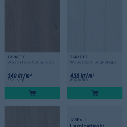
TARKETT
TARKETT
Woodstock Soundlogic
Woodstock Soundlogic
340 kr/m²
430 kr/m²
632 kr/frp
800 kr/frp
TARKETT
Laminatgolv