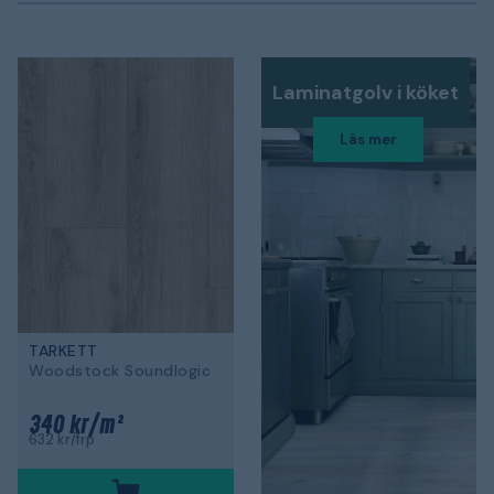
Laminatgolv i köket
Läs mer
TARKETT
Woodstock Soundlogic
340 kr/m²
632 kr/frp