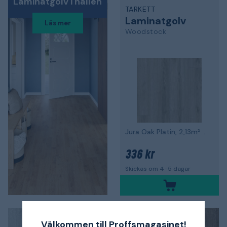
Laminatgolv i hallen
TARKETT
Laminatgolv
Läs mer
Woodstock
Jura Oak Platin, 2,13m² per paket
336 kr
Skickas om 4-5 dagar
Välkommen till Proffsmagasinet!