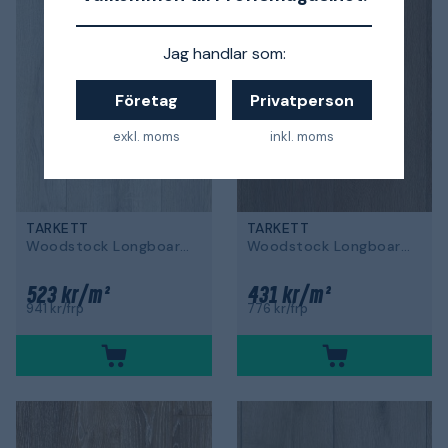
Jag handlar som:
Företag
Privatperson
exkl. moms
inkl. moms
TARKETT
TARKETT
Woodstock Longboards
Woodstock Longboards
523 kr/m²
431 kr/m²
941 kr/frp
776 kr/frp