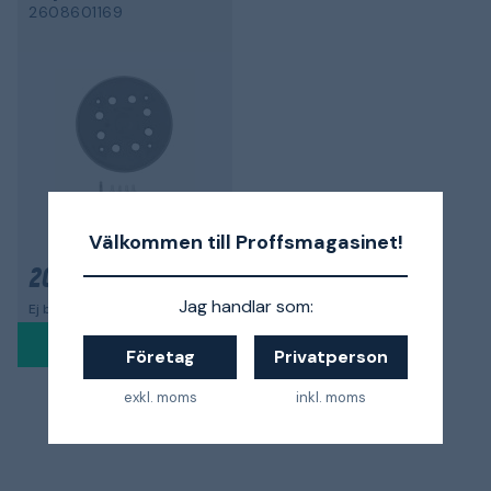
2608601169
Välkommen till Proffsmagasinet!
209 kr
Jag handlar som:
Ej beställningsbar för tillfället
Företag
Privatperson
exkl. moms
inkl. moms
1