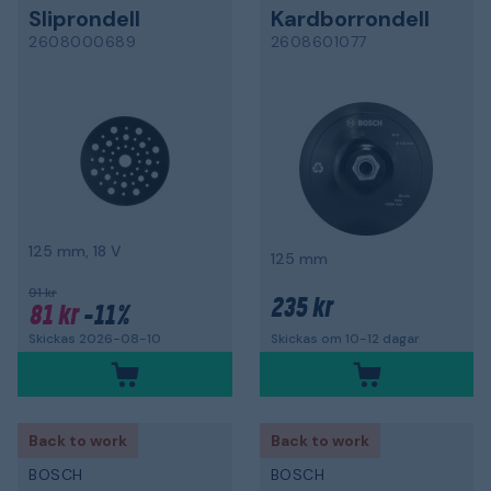
Sliprondell
Kardborrondell
2608000689
2608601077
125 mm, 18 V
125 mm
91 kr
235 kr
81 kr
-11%
Skickas 2026-08-10
Skickas om 10-12 dagar
Back to work
Back to work
BOSCH
BOSCH