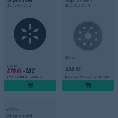
2608601052
2608000349
125 mm
300 kr
356 kr
270 kr
-10%
Skickas om 10-12 dagar
Ej beställningsbar för tillfället
BOSCH
Sliprondell