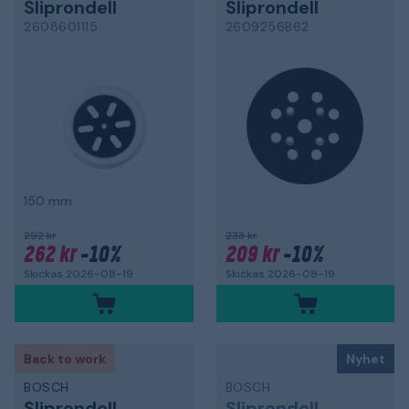
Sliprondell
Sliprondell
2608601115
2609256B62
150 mm
292 kr
233 kr
262 kr
-10%
209 kr
-10%
Skickas 2026-08-19
Skickas 2026-08-19
Back to work
Nyhet
BOSCH
BOSCH
Sliprondell
Sliprondell