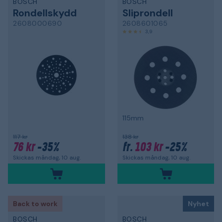
BOSCH
BOSCH
Rondellskydd
Sliprondell
2608000690
2608601065
3,9
115mm
117 kr
138 kr
76 kr
-35%
103 kr
-25%
fr.
Skickas måndag, 10 aug.
Skickas måndag, 10 aug.
Back to work
Nyhet
BOSCH
BOSCH