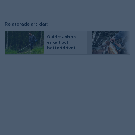
Relaterade artiklar:
Guide: Jobba
enkelt och
batteridrivet
med Bosch
Professionals
trädgårdsmaskin
er