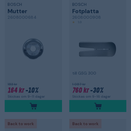
BOSCH
BOSCH
Mutter
Fotplatta
2608000684
2608000908
1,0
till GSG 300
183 kr
1 087 kr
164 kr
-10%
760 kr
-30%
Skickas om 9-11 dagar
Skickas om 9-16 dagar
Back to work
Back to work