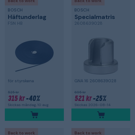
Back to work
Back to work
BOSCH
BOSCH
Häftunderlag
Specialmatris
FSN HB
2608639028
för styrskena
GNA 16 2608639028
525 kr
695 kr
315 kr
-40%
521 kr
-25%
Skickas måndag, 10 aug.
Skickas 2026-08-14
Back to work
Back to work