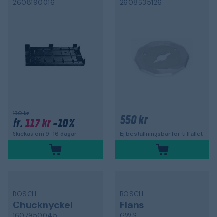
2608190016
2608635126
130 kr
550 kr
117 kr
-10%
fr.
Skickas om 9-16 dagar
Ej beställningsbar för tillfället
BOSCH
BOSCH
Chucknyckel
Fläns
1607950045
GWS