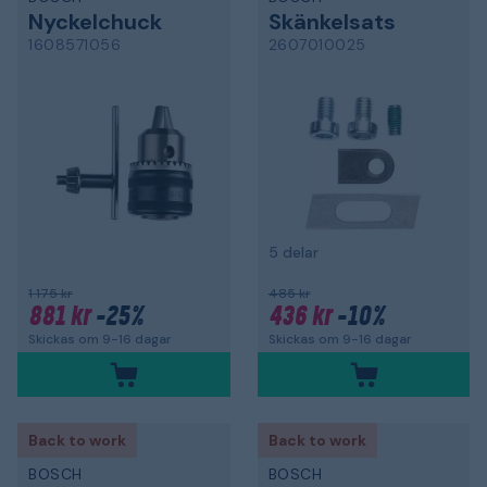
Nyckelchuck
Skänkelsats
1608571056
2607010025
5 delar
1 175 kr
485 kr
881 kr
-25%
436 kr
-10%
Skickas om 9-16 dagar
Skickas om 9-16 dagar
Back to work
Back to work
BOSCH
BOSCH