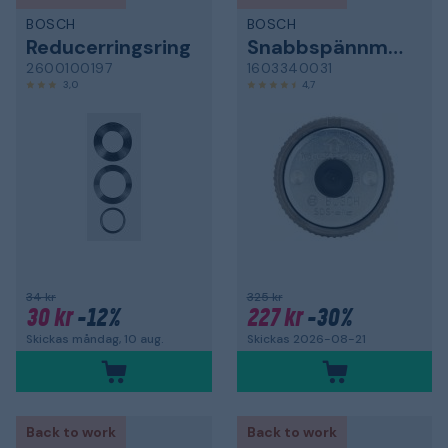
BOSCH
BOSCH
Reducerringsring
Snabbspännmutter
2600100197
1603340031
3,0
4,7
34 kr
325 kr
30 kr
-12%
227 kr
-30%
Skickas måndag, 10 aug.
Skickas 2026-08-21
Back to work
Back to work