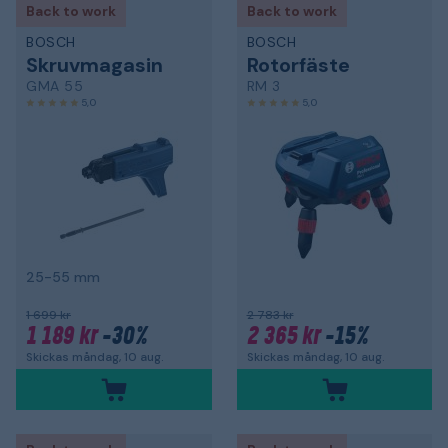
Back to work
Back to work
BOSCH
BOSCH
Skruvmagasin
Rotorfäste
GMA 55
RM 3
5,0
5,0
25-55 mm
1 699 kr
2 783 kr
1 189 kr
-30%
2 365 kr
-15%
Skickas måndag, 10 aug.
Skickas måndag, 10 aug.