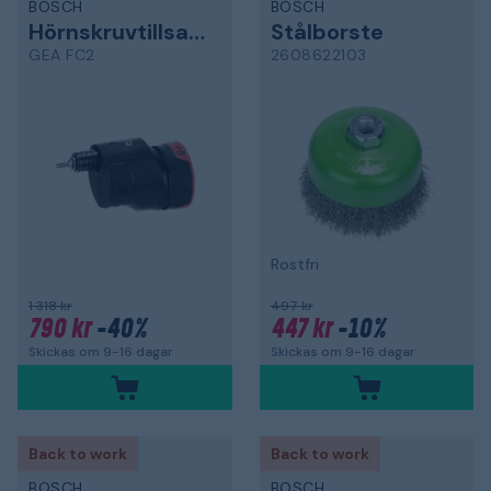
BOSCH
BOSCH
Hörnskruvtillsats
Stålborste
GEA FC2
2608622103
Rostfri
1 318 kr
497 kr
790 kr
-40%
447 kr
-10%
Skickas om 9-16 dagar
Skickas om 9-16 dagar
Back to work
Back to work
BOSCH
BOSCH