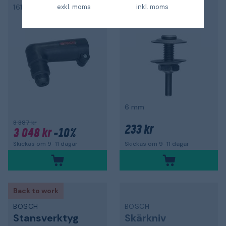
exkl. moms
inkl. moms
1618580000
2609256559
6 mm
3 387 kr
233 kr
3 048 kr
-10%
Skickas om 9-11 dagar
Skickas om 9-11 dagar
Back to work
BOSCH
BOSCH
Stansverktyg
Skärkniv