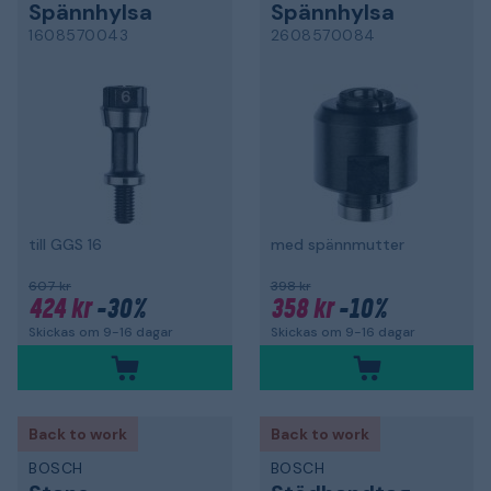
Spännhylsa
Spännhylsa
1608570043
2608570084
till GGS 16
med spännmutter
607 kr
398 kr
424 kr
-30%
358 kr
-10%
Skickas om 9-16 dagar
Skickas om 9-16 dagar
Back to work
Back to work
BOSCH
BOSCH