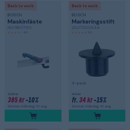
Back to work
Back to work
BOSCH
BOSCH
Maskinfäste
Markeringsstift
1609B07135
2607000544
4,5
5,0
4-pack
428 kr
40 kr
385 kr
-10%
34 kr
-15%
fr.
Skickas måndag, 10 aug.
Skickas måndag, 10 aug.