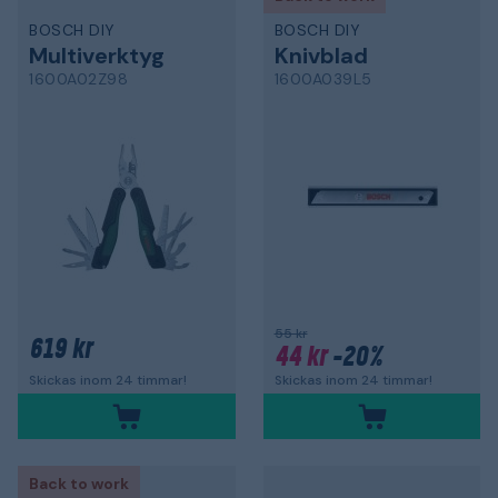
BOSCH DIY
BOSCH DIY
Multiverktyg
Knivblad
1600A02Z98
1600A039L5
55 kr
619 kr
44 kr
-20%
Skickas inom 24 timmar!
Skickas inom 24 timmar!
Back to work