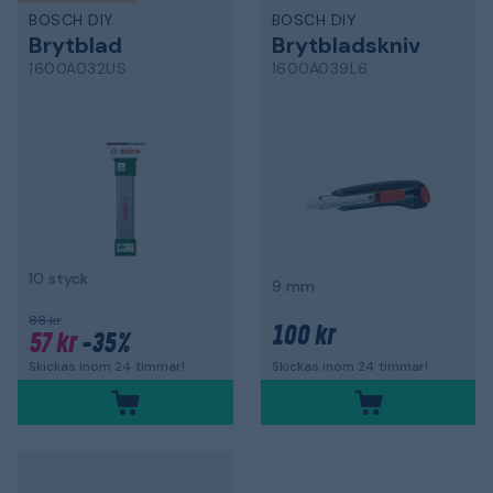
BOSCH DIY
BOSCH DIY
Brytblad
Brytbladskniv
1600A032US
1600A039L6
10 styck
9 mm
88 kr
100 kr
57 kr
-35%
Skickas inom 24 timmar!
Skickas inom 24 timmar!