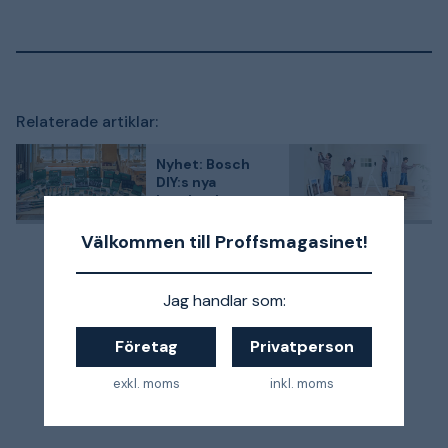
Relaterade artiklar:
Nyhet: Bosch
DIY:s nya
handverktyg
fokuserar på
ergonomi och
Välkommen till Proffsmagasinet!
kvalitet
Jag handlar som:
Företag
Privatperson
exkl. moms
inkl. moms