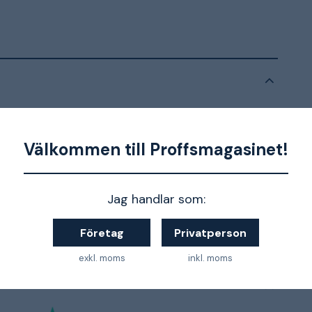
255 mm
Välkommen till Proffsmagasinet!
5035048659298
Jag handlar som:
Kontakta oss för mer information
Företag
Privatperson
exkl. moms
inkl. moms