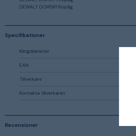
DEWALT DCM581 Röjsåg
Specifikationer
Klingdiameter
EAN
Tillverkare
Kontakta tillverkaren
Recensioner