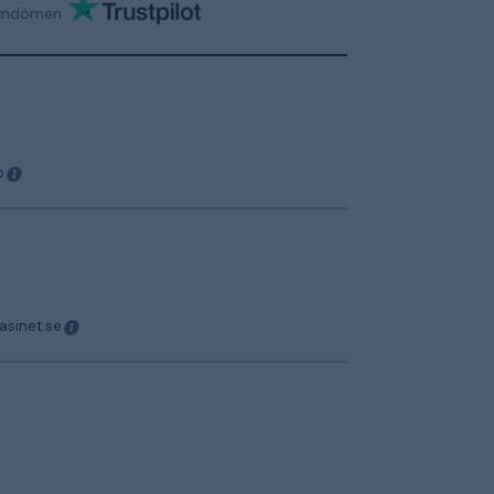
mdömen
o
asinet.se