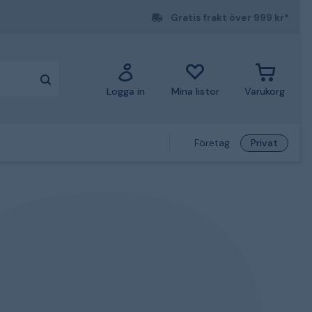
Gratis frakt över 999 kr*
Logga in
Mina listor
Varukorg
Företag
Privat