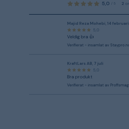
5,0
2
o
/
5
Majid Reza Mohebi
,
14 februari
5,0
Veldig bra 👍
Verifierat - insamlat av Staypro.n
KraftLars AB
,
7 juli
5,0
Bra produkt
Verifierat - insamlat av Proffsmag