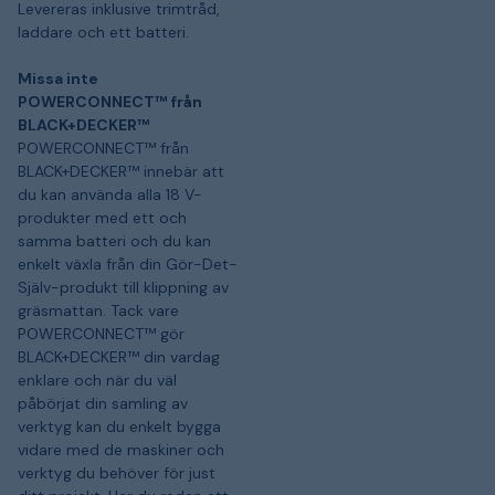
Levereras inklusive trimtråd,
laddare och ett batteri.
Missa inte
POWERCONNECT™ från
BLACK+DECKER™
POWERCONNECT™ från
BLACK+DECKER™ innebär att
du kan använda alla 18 V-
produkter med ett och
samma batteri och du kan
enkelt växla från din Gör-Det-
Själv-produkt till klippning av
gräsmattan. Tack vare
POWERCONNECT™ gör
BLACK+DECKER™ din vardag
enklare och när du väl
påbörjat din samling av
verktyg kan du enkelt bygga
vidare med de maskiner och
verktyg du behöver för just