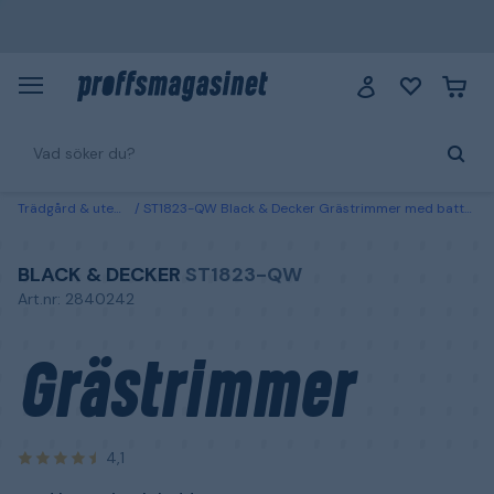
Trädgård & utemiljö
ST1823-QW Black & Decker Grästrimmer med batteri och laddare
BLACK & DECKER
ST1823-QW
Art.nr: 2840242
Grästrimmer
4,1