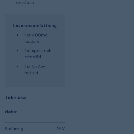
områden
Leveransomfattning
1 st 400mA
laddare
1 st spole och
trimtråd
1 st 1,5 Ah-
batteri
Tekniska
data:
Spänning
18 V