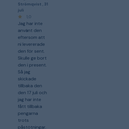
Strömqvist
,
31
juli
1,0
Jag har inte
använt den
eftersom att
ni levererade
den för sent.
Skulle ge bort
den i present.
Så jag
skickade
tillbaka den
den 17 juli och
jag har inte
fått tillbaka
pengarna
trots
påstötningar.