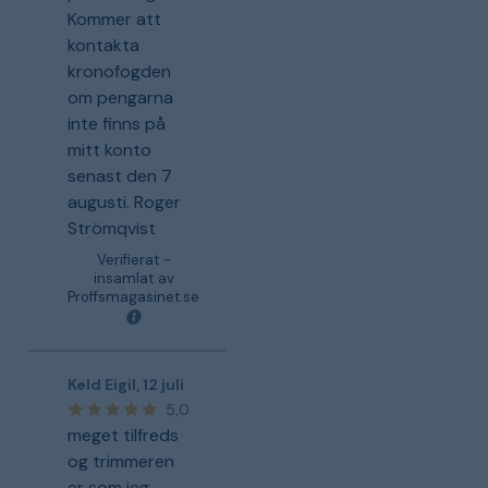
Kommer att
kontakta
kronofogden
om pengarna
inte finns på
mitt konto
senast den 7
augusti. Roger
Strömqvist
Verifierat -
insamlat av
Proffsmagasinet.se
Keld Eigil
,
12 juli
5,0
meget tilfreds
og trimmeren
er som jeg