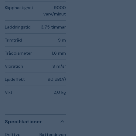
Klipphastighet
9000
varv/minut
Laddningstid
3,75 timmar
Trimtråd
9 m
Tråddiameter
1,6 mm
Vibration
9 m/s²
Ljudeffekt
90 dB(A)
Vikt
2,0 kg
Specifikationer
Drifttyp
Batteridriven