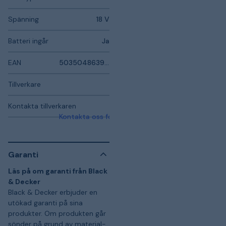
Spänning
18 V
Batteri ingår
Ja
EAN
5035048639603
Tillverkare
Kontakta tillverkaren
Kontakta oss för mer information
Garanti
Läs på om garanti från Black
& Decker
Black & Decker erbjuder en
utökad garanti på sina
produkter. Om produkten går
sönder på grund av material-