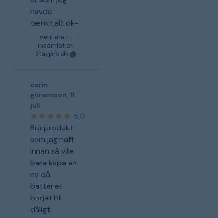
havde
tænkt,alt ok-
Verifierat -
insamlat av
Staypro.dk
carin
göransson
,
11
juli
5,0
Bra produkt
som jag haft
innan så ville
bara köpa en
ny då
batteriet
börjat bli
dåligt.