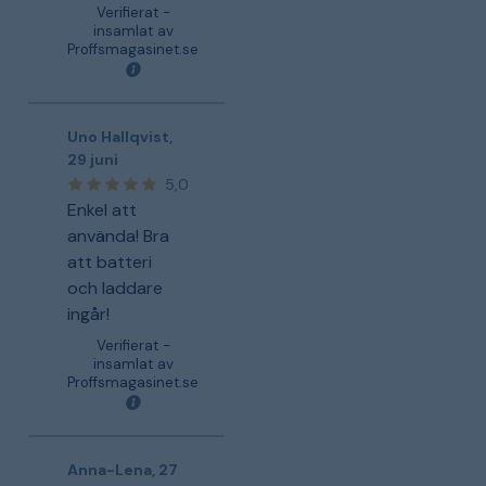
Verifierat -
insamlat av
Proffsmagasinet.se
Uno Hallqvist
,
29 juni
5,0
Enkel att
använda! Bra
att batteri
och laddare
ingår!
Verifierat -
insamlat av
Proffsmagasinet.se
Anna-Lena
,
27