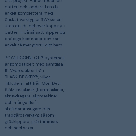
ditt projekt. Har du redan ett
batteri och laddare kan du
enkelt komplettera med
önskat verktyg ur 18V-serien
utan att du behöver köpa nytt
batteri – på så sätt slipper du
onödiga kostnader och kan
enkelt få mer gjort i ditt hem.
POWERCONNECT™-systemet
är kompatibelt med samtliga
18 V-produkter från
BLACK+DECKER™, vilket
inkluderar allt från Gör-Det-
Själv-maskiner (borrmaskiner,
skruvdragare, slipmaskiner
och många fler),
skaftdammsugare och
trädgårdsverktyg såsom
gräsklippare, grästrimmers
och häcksaxar.