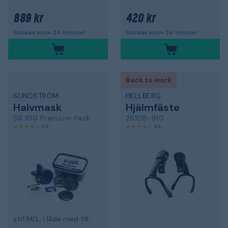
889 kr
420 kr
Skickas inom 24 timmar!
Skickas inom 24 timmar!
Back to work
SUNDSTRÖM
HELLBERG
Halvmask
Hjälmfäste
SR 100 Premium Pack
26108-910
4,9
4,4
strl M/L, i låda med tillbehör