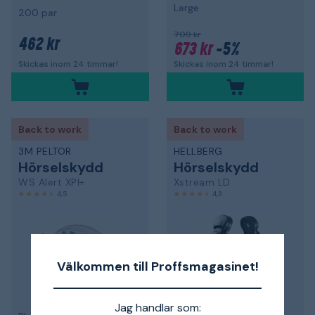
Large
200 par
709 kr
462 kr
673 kr
-5%
Skickas inom 24 timmar!
Skickas inom 24 timmar!
Back to work
Back to work
3M PELTOR
HELLBERG
Hörselskydd
Hörselskydd
WS Alert XPI+
Xstream LD
4,5
4,3
Välkommen till Proffsmagasinet!
Jag handlar som: