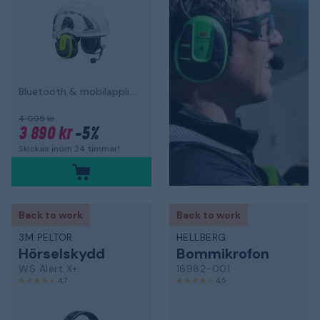
Bluetooth & mobilapplikation, hjälmfäste
4 095 kr
3 890 kr
-5%
Skickas inom 24 timmar!
Back to work
Back to work
3M PELTOR
HELLBERG
Hörselskydd
Bommikrofon
WS Alert X+
16982-001
4,7
4,5