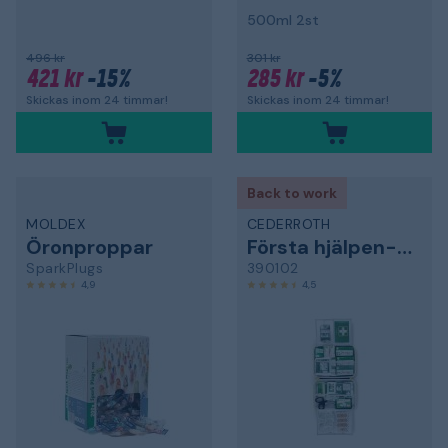
500ml 2st
496 kr
301 kr
421 kr
-15%
285 kr
-5%
Skickas inom 24 timmar!
Skickas inom 24 timmar!
Back to work
MOLDEX
CEDERROTH
Öronproppar
Första hjälpen-kit
SparkPlugs
390102
4,9
4,5