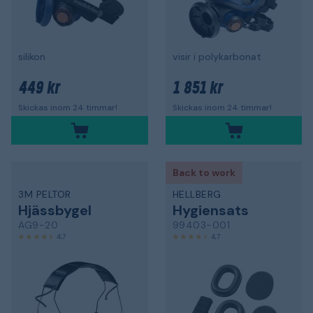
silikon
visir i polykarbonat
449 kr
1 851 kr
Skickas inom 24 timmar!
Skickas inom 24 timmar!
Back to work
3M PELTOR
HELLBERG
Hjässbygel
Hygiensats
AG9-20
99403-001
4,7
4,7