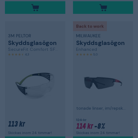
Back to work
3M PELTOR
MILWAUKEE
Skyddsglasögon
Skyddsglasögon
SecureFit Comfort SF401AF
Enhanced
4,3
5,0
tonade linser, im/repskydd
124 kr
113 kr
114 kr
-8%
Skickas inom 24 timmar!
Skickas inom 24 timmar!