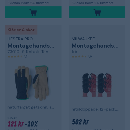
Skickas inom 24 timmar!
Skickas inom 24 timmar!
Kläder & skor
HESTRA PRO
MILWAUKEE
Montagehandske
Montagehandske
73010-9 Kobolt Tan
1/A
4,7
4,9
naturfärgat getskinn, svart/brun
nitrildoppade, 12-pack, CL1/A
135 kr
502 kr
121 kr
-10%