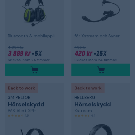
Bluetooth & mobilapplikation, hjässbygel
för Xstream och Synergy
4 094 kr
495 kr
3 889 kr
-5%
420 kr
-15%
Skickas inom 24 timmar!
Skickas inom 24 timmar!
Back to work
Back to work
3M PELTOR
HELLBERG
Hörselskydd
Hörselskydd
WS Alert XPI+
Xstream
4,5
4,4