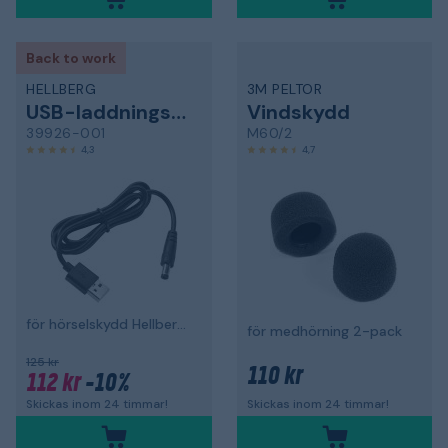
Back to work
HELLBERG
3M PELTOR
USB-laddningskabel
Vindskydd
39926-001
M60/2
4,3
4,7
för hörselskydd Hellberg Xstream och Synergy
för medhörning 2-pack
125 kr
110 kr
112 kr
-10%
Skickas inom 24 timmar!
Skickas inom 24 timmar!