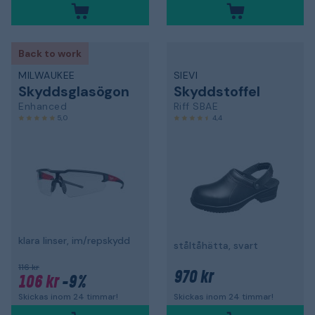
Back to work
MILWAUKEE
SIEVI
Skyddsglasögon
Skyddstoffel
Enhanced
Riff SBAE
5,0
4,4
klara linser, im/repskydd
ståltåhätta, svart
116 kr
970 kr
106 kr
-9%
Skickas inom 24 timmar!
Skickas inom 24 timmar!