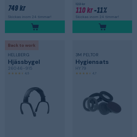
123 kr
749 kr
110 kr
-11%
Skickas inom 24 timmar!
Skickas inom 24 timmar!
Back to work
HELLBERG
3M PELTOR
Hjässbygel
Hygiensats
26046-915
HY79
4,5
4,7