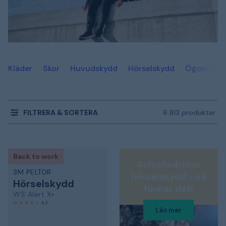
Kläder
Skor
Huvudskydd
Hörselskydd
Ögon- & a
FILTRERA & SORTERA
6 813 produkter
Back to work
Solcellsdrivna
3M PELTOR
hörselskydd - så
Hörselskydd
funkar det!
WS Alert X+
4,3
Läs mer