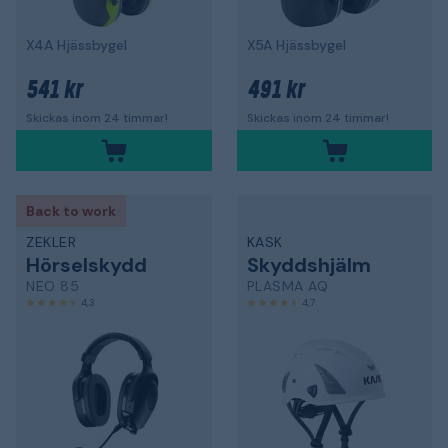
X4A Hjässbygel
X5A Hjässbygel
541 kr
491 kr
Skickas inom 24 timmar!
Skickas inom 24 timmar!
Back to work
ZEKLER
KASK
Hörselskydd
Skyddshjälm
NEO 85
PLASMA AQ
4,3
4,7