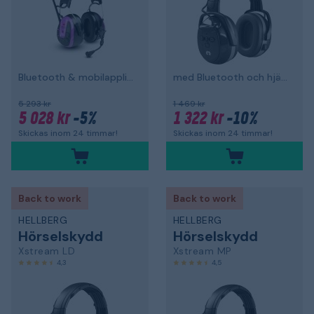
Bluetooth & mobilapplikation, hjässbygel
med Bluetooth och hjässbygel
5 293 kr
1 469 kr
5 028 kr
-5%
1 322 kr
-10%
Skickas inom 24 timmar!
Skickas inom 24 timmar!
Back to work
Back to work
HELLBERG
HELLBERG
Hörselskydd
Hörselskydd
Xstream LD
Xstream MP
4,3
4,5