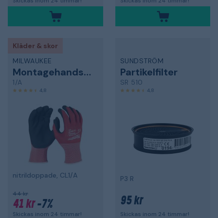
Skickas inom 24 timmar!
Skickas inom 24 timmar!
Kläder & skor
MILWAUKEE
SUNDSTRÖM
Montagehandske
Partikelfilter
1/A
SR 510
4,8
4,8
nitrildoppade, CL1/A
P3 R
44 kr
95 kr
41 kr
-7%
Skickas inom 24 timmar!
Skickas inom 24 timmar!