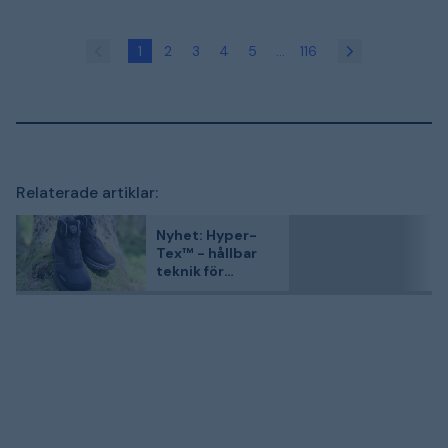
1
2
3
4
5
...
116
Relaterade artiklar:
Nyhet: Hyper-
Tex™ - hållbar
teknik för
framtidens skor