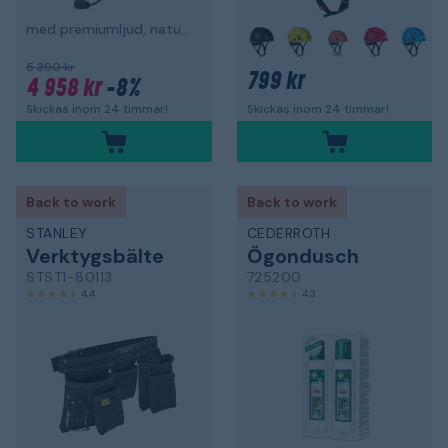
med premiumljud, naturlig transparens och bommikrofon
+
5 390 kr
799 kr
4 958 kr
-8%
Skickas inom 24 timmar!
Skickas inom 24 timmar!
Back to work
Back to work
STANLEY
CEDERROTH
Verktygsbälte
Ögondusch
STST1-80113
725200
4,4
4,3