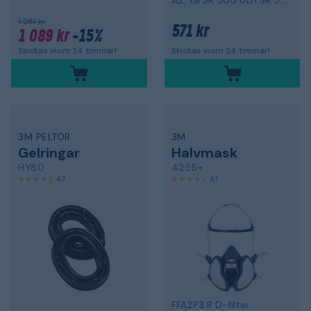
A2, till SR 500 och SR 500 EX, 2-pack
1 281 kr
571 kr
1 089 kr
-15%
Skickas inom 24 timmar!
Skickas inom 24 timmar!
3M PELTOR
3M
Gelringar
Halvmask
HY80
4255+
4,7
4,1
FFA2P3 R D-filter