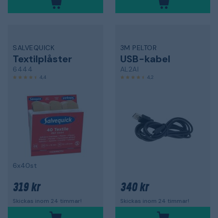
SALVEQUICK
3M PELTOR
Textilplåster
USB-kabel
6444
AL2AI
4,4
4,2
6x40st
319 kr
340 kr
Skickas inom 24 timmar!
Skickas inom 24 timmar!