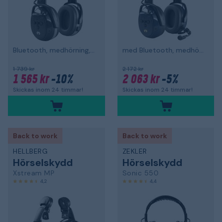
Bluetooth, medhörning, hjässbygel
med Bluetooth, medhörning och hjässbygel
1 739 kr
2 172 kr
1 565 kr
-10%
2 063 kr
-5%
Skickas inom 24 timmar!
Skickas inom 24 timmar!
Back to work
Back to work
HELLBERG
ZEKLER
Hörselskydd
Hörselskydd
Xstream MP
Sonic 550
4,2
4,4