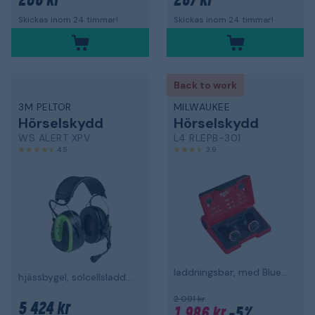
206 kr
267 kr
Skickas inom 24 timmar!
Skickas inom 24 timmar!
Back to work
3M PELTOR
MILWAUKEE
Hörselskydd
Hörselskydd
WS ALERT XPV
L4 RLEPB-301
4,5
3,9
laddningsbar, med Bluetooth
hjässbygel, solcellsladdning, Bluetooth MultiPoint
2 091 kr
5 424 kr
1 986 kr
-5%