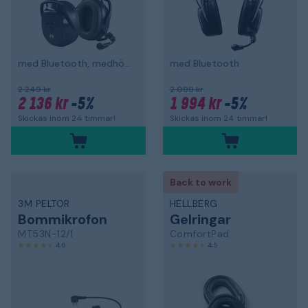
med Bluetooth, medhörning och hjälmfäste
med Bluetooth
2 249 kr
2 099 kr
2 136 kr
-5%
1 994 kr
-5%
Skickas inom 24 timmar!
Skickas inom 24 timmar!
Back to work
3M PELTOR
HELLBERG
Bommikrofon
Gelringar
MT53N-12/1
ComfortPad
4,6
4,5