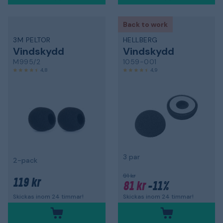
Back to work
3M PELTOR
HELLBERG
Vindskydd
Vindskydd
M995/2
1059-001
4,8
4,9
3 par
2-pack
91 kr
119 kr
81 kr
-11%
Skickas inom 24 timmar!
Skickas inom 24 timmar!