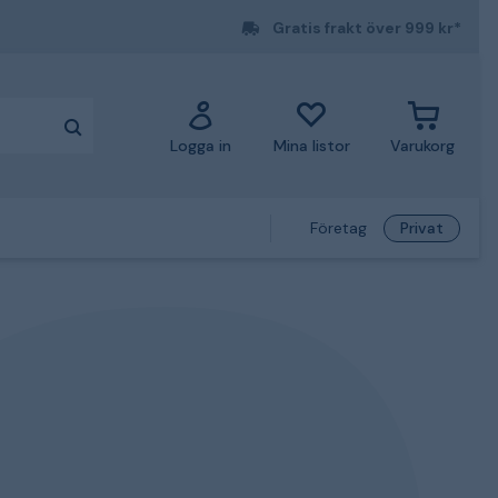
Gratis frakt över 999 kr*
Logga in
Mina listor
Varukorg
Företag
Privat