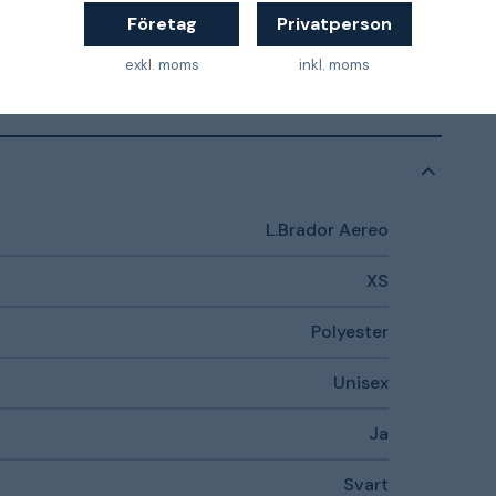
Svart
Företag
Privatperson
XS
exkl. moms
inkl. moms
L.Brador Aereo
XS
Polyester
Unisex
Ja
Svart