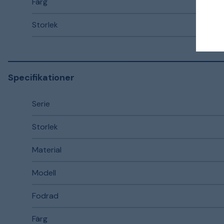
Färg
Storlek
Specifikationer
Serie
Storlek
Material
Modell
Fodrad
Färg