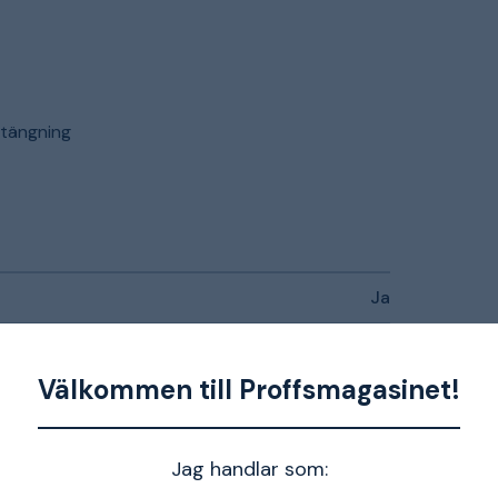
stängning
Ja
Ja
Välkommen till Proffsmagasinet!
Ja
Dragkedja
Jag handlar som: