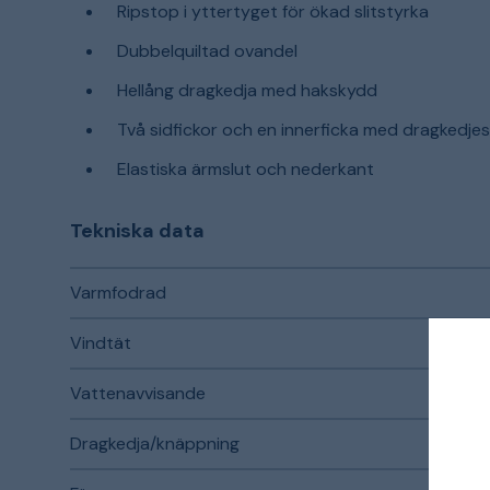
Ripstop i yttertyget för ökad slitstyrka
Dubbelquiltad ovandel
Hellång dragkedja med hakskydd
Två sidfickor och en innerficka med dragkedje
Elastiska ärmslut och nederkant
Tekniska data
Varmfodrad
Vindtät
Vattenavvisande
Dragkedja/knäppning