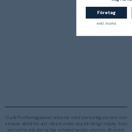
Företag
exkl. moms
Vi på Proffsmagasinet arbetar med personlig service och
strävar alltid för att våra kunder ska bli riktigt nöjda. Som
ett kvitto på detta har vi bland annat utsetts till Årets