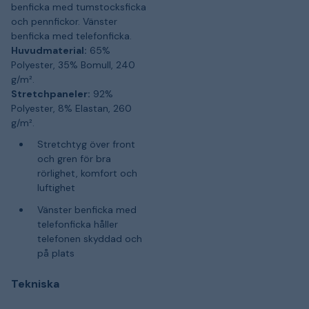
benficka med tumstocksficka
och pennfickor. Vänster
benficka med telefonficka.
Huvudmaterial:
65%
Polyester, 35% Bomull, 240
g/m².
Stretchpaneler:
92%
Polyester, 8% Elastan, 260
g/m².
Stretchtyg över front
och gren för bra
rörlighet, komfort och
luftighet
Vänster benficka med
telefonficka håller
telefonen skyddad och
på plats
Tekniska