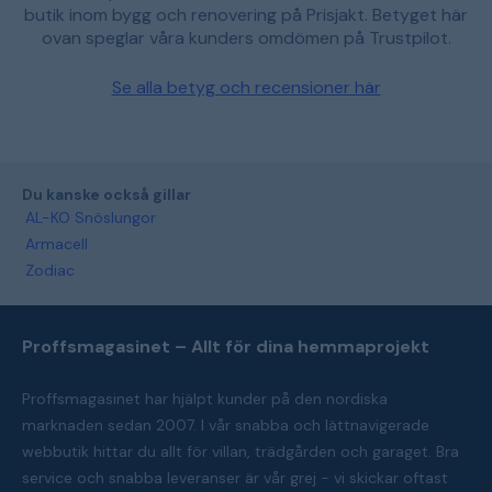
butik inom bygg och renovering på Prisjakt. Betyget här
ovan speglar våra kunders omdömen på Trustpilot.
Se alla betyg och recensioner här
Du kanske också gillar
AL-KO Snöslungor
Armacell
Zodiac
Proffsmagasinet – Allt för dina hemmaprojekt
Proffsmagasinet har hjälpt kunder på den nordiska
marknaden sedan 2007. I vår snabba och lättnavigerade
webbutik hittar du allt för villan, trädgården och garaget. Bra
service och snabba leveranser är vår grej - vi skickar oftast