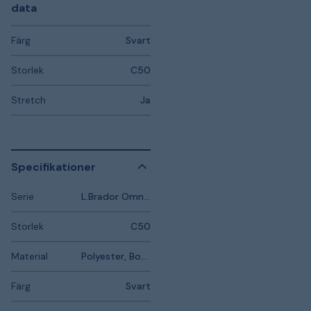
data
Färg
Svart
Storlek
C50
Stretch
Ja
Specifikationer
Serie
L.Brador Omnio
Storlek
C50
Material
Polyester, Bomull, Elastan
Färg
Svart