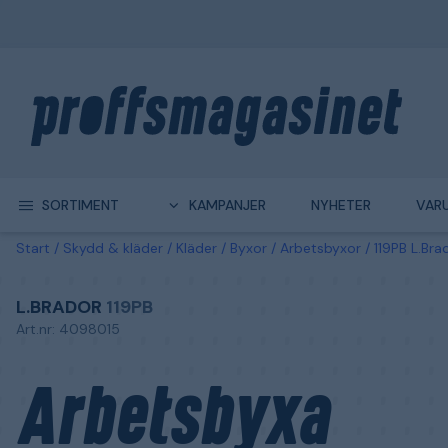
SORTIMENT
KAMPANJER
NYHETER
VAR
Start
Skydd & kläder
Kläder
Byxor
Arbetsbyxor
119PB L.Bra
L.BRADOR
119PB
Art.nr: 4098015
Arbetsbyxa