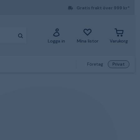
Gratis frakt över 999 kr*
Logga in
Mina listor
Varukorg
Företag
Privat