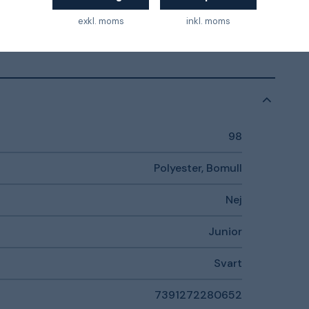
exkl. moms
inkl. moms
Ja
98
Polyester, Bomull
Nej
Junior
Svart
7391272280652