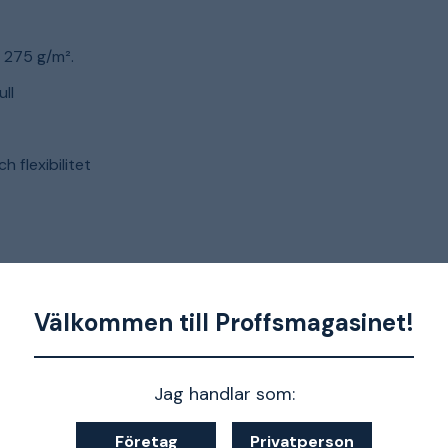
 275 g/m².
ll
 flexibilitet
Välkommen till Proffsmagasinet!
Ja
Jag handlar som:
Svart
Företag
Privatperson
98