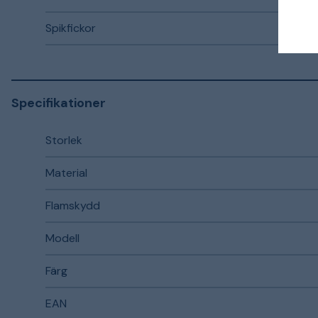
Spikfickor
Specifikationer
Storlek
Material
Flamskydd
Modell
Färg
EAN