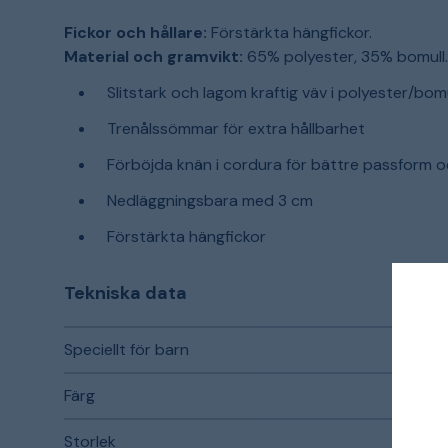
Fickor och hållare:
Förstärkta hängfickor.
Material och gramvikt:
65% polyester, 35% bomull.
Slitstark och lagom kraftig väv i polyester/bomu
Trenålssömmar för extra hållbarhet
Förböjda knän i cordura för bättre passform och
Nedläggningsbara med 3 cm
Förstärkta hängfickor
Tekniska data
Speciellt för barn
Färg
Storlek