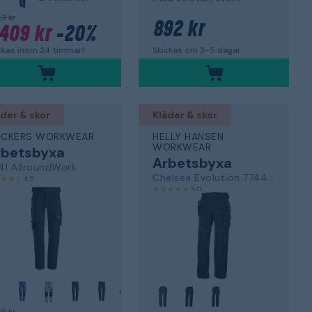
62 kr
892 kr
 409 kr
-20%
Skickas om 3-5 dagar
ckas inom 24 timmar!
der & skor
Kläder & skor
ICKERS WORKWEAR
HELLY HANSEN
WORKWEAR
rbetsbyxa
Arbetsbyxa
41 AllroundWork
Chelsea Evolution 77441-992
4,5
5,0
+