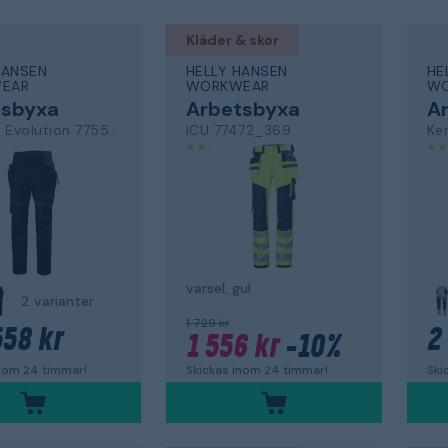
Kläder & skor
HANSEN
HELLY HANSEN
HE
EAR
WORKWEAR
WO
tsbyxa
Arbetsbyxa
A
Chelsea Evolution 77550-991
ICU 77472_369
Ke
4,5
varsel, gul
2 varianter
1 729 kr
558 kr
2
1 556 kr
-10%
inom 24 timmar!
Ski
Skickas inom 24 timmar!