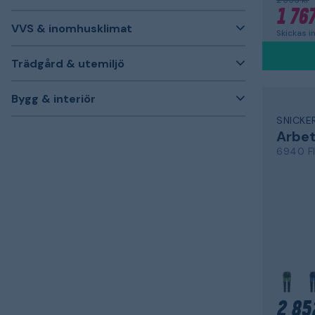
2 356 kr
1 767
VVS & inomhusklimat
Skickas 
Trädgård & utemiljö
Bygg & interiör
SNICK
Arbe
6940 F
2 85