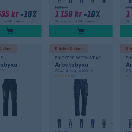
1 288 kr
1 7
535 kr
-10%
1 159 kr
-10%
1
inom 24 timmar!
Skickas inom 24 timmar!
Ski
& skor
Kläder & skor
Klä
DS
SNICKERS WORKWEAR
SN
tsbyxa
Arbetsbyxa
A
TP
6241 AllroundWork
63
5,0
+