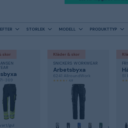
EFTER
STORLEK
MODELL
PRODUKTTYP
& skor
Kläder & skor
Klä
HANSEN
SNICKERS WORKWEAR
FR
EAR
Arbetsbyxa
H
tsbyxa
6241 AllroundWork
51
71-369
4,8
4,6
svart/gul
+