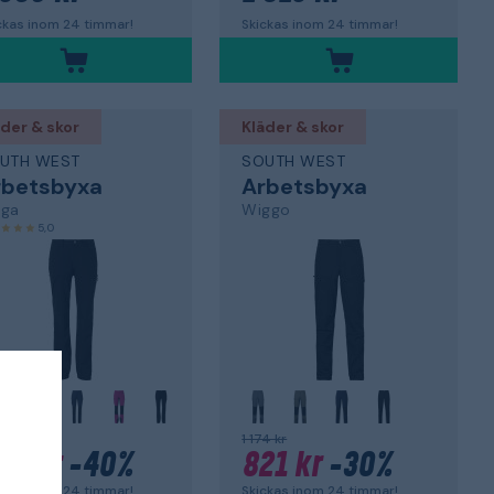
ckas inom 24 timmar!
Skickas inom 24 timmar!
der & skor
Kläder & skor
UTH WEST
SOUTH WEST
rbetsbyxa
Arbetsbyxa
ga
Wiggo
5,0
4 kr
1 174 kr
48 kr
-40%
821 kr
-30%
ckas inom 24 timmar!
Skickas inom 24 timmar!