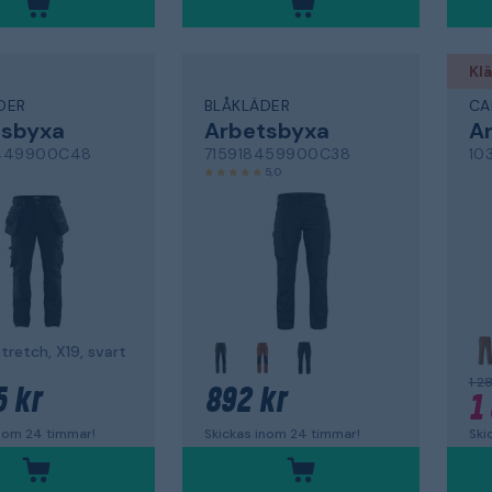
Klä
DER
BLÅKLÄDER
CA
tsbyxa
Arbetsbyxa
A
6449900C48
715918459900C38
10
5,0
retch, X19, svart
1 2
5 kr
892 kr
1
inom 24 timmar!
Skickas inom 24 timmar!
Ski