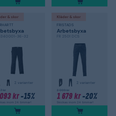
der & skor
Kläder & skor
RHARTT
FRISTADS
rbetsbyxa
Arbetsbyxa
3340001-36-32
FR 2501 DCS
2 varianter
2 varianter
87 kr
2 099 kr
 093 kr
-15%
1 679 kr
-20%
ckas inom 24 timmar!
Skickas inom 24 timmar!