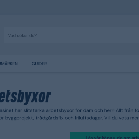
UMÄRKEN
GUIDER
etsbyxor
sinet har slitstarka arbetsbyxor för dam och herr! Allt från 
ör byggprojekt, trädgårdsfix och friluftsdagar. Vill du veta 
Läs vår köpguide om ar