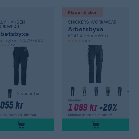
Kläder & skor
LLY HANSEN
SNICKERS WORKWEAR
RKWEAR
Arbetsbyxa
rbetsbyxa
6241 AllroundWork
nsington 77570-990
5,0
5,0
+
2 varianter
1 362 kr
 055 kr
1 089 kr
-20%
ckas inom 24 timmar!
Skickas inom 24 timmar!