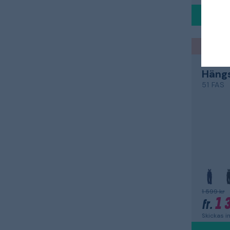
Kläder 
FRISTA
Häng
51 FAS
1 599 kr
1 
fr.
Skickas 