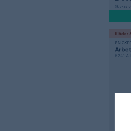
Skickas 
Kläder 
SNICK
Arbe
6241 Al
1 420 kr
1 13
Skickas 