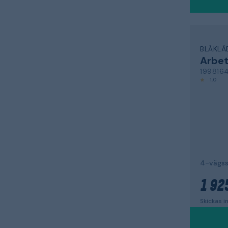
BLÅKLÄ
Arbe
19981
1,0
4-vägsst
1 92
Skickas 