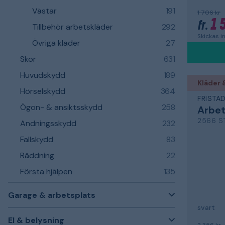
Västar
191
1 706 kr
1 
fr.
Tillbehör arbetskläder
292
Skickas 
Övriga kläder
27
Skor
631
Huvudskydd
189
Kläder 
Hörselskydd
364
FRISTA
Ögon- & ansiktsskydd
258
Arbe
2566 S
Andningsskydd
232
Fallskydd
83
Räddning
22
Första hjälpen
135
Garage & arbetsplats
svart
El & belysning