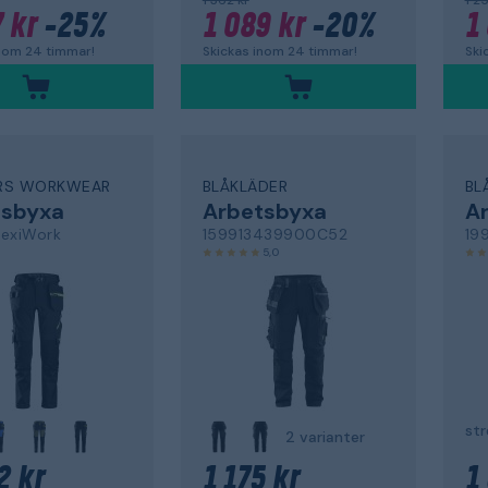
1 362 kr
1 2
 kr
-25%
1 089 kr
-20%
1
inom 24 timmar!
Skickas inom 24 timmar!
Ski
ERS WORKWEAR
BLÅKLÄDER
BL
tsbyxa
Arbetsbyxa
A
lexiWork
159913439900C52
19
5,0
2 varianter
2 kr
1 175 kr
1