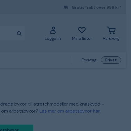
Gratis frakt över 999 kr*
Logga in
Mina listor
Varukorg
Företag
Privat
fodrade byxor till stretchmodeller med knäskydd –
mer om arbetsbyxor?
Läs mer om arbetsbyxor här
.
betsbyxor