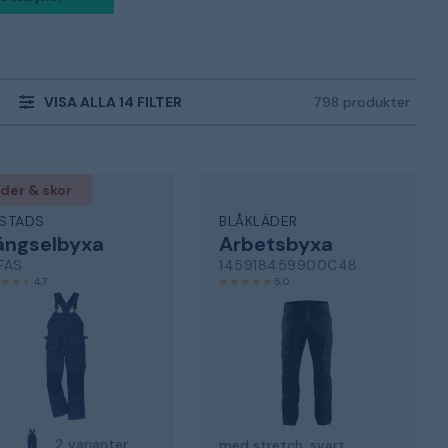
VISA ALLA 14 FILTER
798 produkter
der & skor
ISTADS
BLÅKLÄDER
ängselbyxa
Arbetsbyxa
 FAS
145918459900C48
4,7
5,0
2 varianter
med stretch, svart