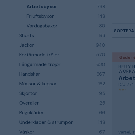
Arbetsbyxor
798
Friluftsbyxor
148
Vardagsbyxor
30
SORTERA 
Shorts
193
Jackor
940
Kortärmade tröjor
570
Kläder 
Långärmade tröjor
630
HELLY 
WORKW
Handskar
667
Arbe
Mössor & kepsar
162
ICU 774
Skjortor
95
Overaller
25
Regnkläder
66
Underkläder & strumpor
148
Väskor
67
varsel, 