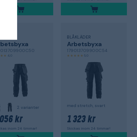
ÅKLÄDER
BLÅKLÄDER
rbetsbyxa
Arbetsbyxa
3013709900C50
179013709900C54
4,0
5,0
med stretch, svart
2 varianter
 056 kr
1 323 kr
ckas inom 24 timmar!
Skickas inom 24 timmar!