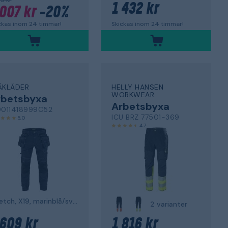
59 kr
1 432 kr
 007 kr
-20%
Skickas inom 24 timmar!
ckas inom 24 timmar!
ÅKLÄDER
HELLY HANSEN
WORKWEAR
rbetsbyxa
Arbetsbyxa
9011418999C52
ICU BRZ 77501-369
5,0
4,7
stretch, X19, marinblå/svart
2 varianter
 609 kr
1 816 kr