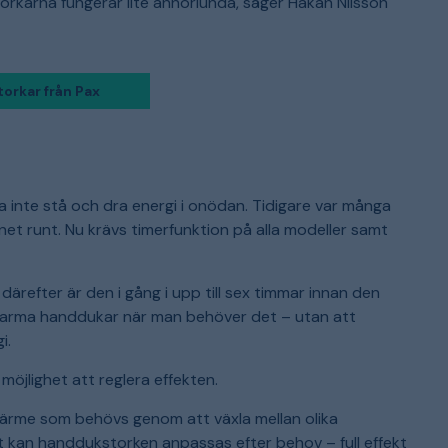
orkarna fungerar lite annorlunda, säger Håkan Nilsson
k
b
b
V
b
s
orkar från Pax
å
a inte stå och dra energi i onödan. Tidigare var många
et runt. Nu krävs timerfunktion på alla modeller samt
ärefter är den i gång i upp till sex timmar innan den
 varma handdukar när man behöver det – utan att
i.
öjlighet att reglera effekten.
värme som behövs genom att växla mellan olika
tt kan handdukstorken anpassas efter behov – full effekt