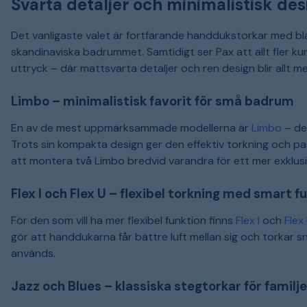
Svarta detaljer och minimalistisk desi
Det vanligaste valet är fortfarande handdukstorkar med blan
skandinaviska badrummet. Samtidigt ser Pax att allt fler k
uttryck – där mattsvarta detaljer och ren design blir allt me
Limbo – minimalistisk favorit för små badrum
En av de mest uppmärksammade modellerna är
Limbo
– de
Trots sin kompakta design ger den effektiv torkning och pas
att montera två Limbo bredvid varandra för ett mer exklusi
Flex I och Flex U – flexibel torkning med smart f
För den som vill ha mer flexibel funktion finns
Flex I
och
Flex
gör att handdukarna får bättre luft mellan sig och torkar s
används.
Jazz och Blues – klassiska stegtorkar för familj