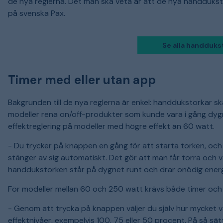
de nya reglerna. Det man ska veta är att de nya handdukst
på svenska Pax.
Se alla handdukst
Timer med eller utan app
Bakgrunden till de nya reglerna är enkel: handdukstorkar sk
modeller rena on/off-produkter som kunde vara i gång dygn
effektreglering på modeller med högre effekt än 60 watt.
- Du trycker på knappen en gång för att starta torken, och d
stänger av sig automatiskt. Det gör att man får torra och
handdukstorken står på dygnet runt och drar onödig energ
För modeller mellan 60 och 250 watt krävs både timer och m
- Genom att trycka på knappen väljer du själv hur mycket 
effektnivåer, exempelvis 100, 75 eller 50 procent. På så sä