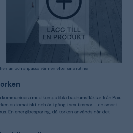
eman och anpassa värmen efter sina rutiner.
torken
n kommunicera med kompatibla badrumsfläktar från Pax.
rken automatiskt och är i gång i sex timmar – en smart
dshus. En energibesparing, då torken används när det