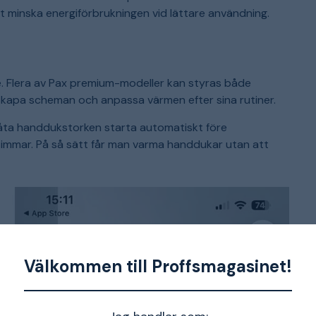
tt minska energiförbrukningen vid lättare användning.
e. Flera av Pax premium-modeller kan styras både
kapa scheman och anpassa värmen efter sina rutiner.
el låta handdukstorken starta automatiskt före
timmar. På så sätt får man varma handdukar utan att
Välkommen till Proffsmagasinet!