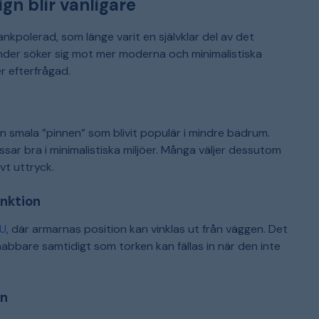
gn blir vanligare
kpolerad, som länge varit en självklar del av det
under söker sig mot mer moderna och minimalistiska
r efterfrågad.
n smala ”pinnen” som blivit populär i mindre badrum.
sar bra i minimalistiska miljöer. Många väljer dessutom
vt uttryck.
unktion
 U
, där armarnas position kan vinklas ut från väggen. Det
nabbare samtidigt som torken kan fällas in när den inte
en