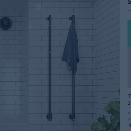
S
T
3
V
v
h