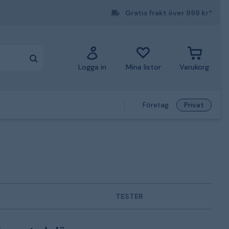
Gratis frakt över 999 kr*
Logga in
Mina listor
Varukorg
Företag
Privat
TESTER