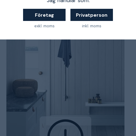
Jag handlar som:
Företag
Privatperson
exkl. moms
inkl. moms