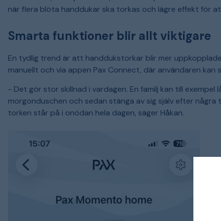
när flera blöta handdukar ska torkas och lägre effekt för a
Smarta funktioner blir allt viktigare
En tydlig trend är att handdukstorkar blir mer uppkopplad
manuellt och via appen Pax Connect, där användaren kan s
- Det gör stor skillnad i vardagen. En familj kan till exemp
morgonduschen och sedan stänga av sig själv efter några 
torken står på i onödan hela dagen, säger Håkan.