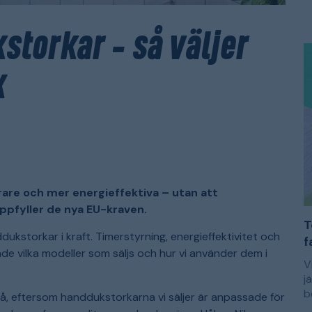
R
E
p
d
b
e
storkar – så väljer
s
O
i
m
i
m
x
e
d
t
m
f
are och mer energieffektiva – utan att
pfyller de nya EU-kraven.
T
ukstorkar i kraft. Timerstyrning, energieffektivitet och
f
de vilka modeller som säljs och hur vi använder dem i
V
j
b
å, eftersom handdukstorkarna vi säljer är anpassade för
f
M