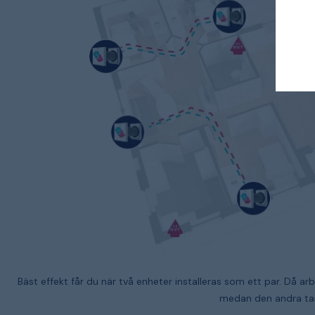
Bäst effekt får du när två enheter installeras som ett par. Då ar
medan den andra tar 