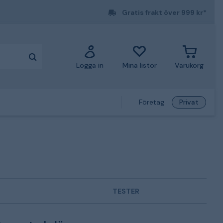
Gratis frakt över 999 kr*
Logga in
Mina listor
Varukorg
Företag
Privat
TESTER