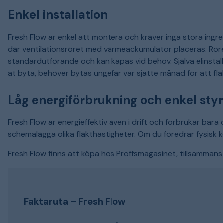
Enkel installation
Fresh Flow är enkel att montera och kräver inga stora ingr
där ventilationsröret med värmeackumulator placeras. Rör
standardutförande och kan kapas vid behov. Själva elinstalla
at byta, behöver bytas ungefär var sjätte månad för att flä
Låg energiförbrukning och enkel sty
Fresh Flow är energieffektiv även i drift och förbrukar bara 
schemalägga olika fläkthastigheter. Om du föredrar fysisk ko
Fresh Flow finns att köpa hos Proffsmagasinet, tillsammans m
Faktaruta – Fresh Flow