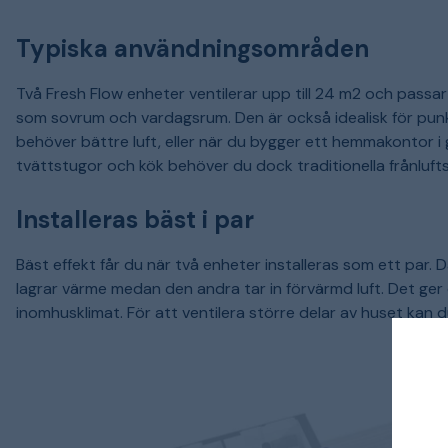
Typiska användningsområden
Två Fresh Flow enheter ventilerar upp till 24 m2 och passar 
som sovrum och vardagsrum. Den är också idealisk för pu
behöver bättre luft, eller när du bygger ett hemmakontor 
tvättstugor och kök behöver du dock traditionella frånlufts
Installeras bäst i par
Bäst effekt får du när två enheter installeras som ett par. 
lagrar värme medan den andra tar in förvärmd luft. Det ger di
inomhusklimat. För att ventilera större delar av huset kan du