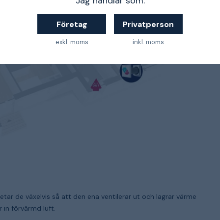
Jag handlar som:
Företag
Privatperson
exkl. moms
inkl. moms
betar de växelvis så att den ena ventilerar ut och lagrar värme
in förvärmd luft.