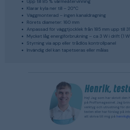
Upp till 85 % värmeåtervinning
Klarar kyla ner till – 20°C
Väggmonterad – ingen kanaldragning
Rörets diameter: 160 mm
Anpassad för väggtjocklek från 185 mm upp till 
Mycket låg energiförbrukning – ca 3 W i drift (1 
Styrning via app eller trådlös kontrollpanel
Invändig del kan tapetseras eller målas
Henrik, test
Hej! Jag som har skrivit den h
på Proffsmagasinet. Jag brinn
verktyg och utrustning för din
texten eller har förslag på 
att skriva till mig på
henrik@