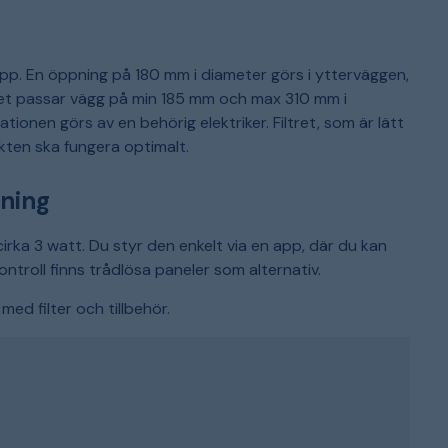
epp. En öppning på 180 mm i diameter görs i ytterväggen,
et passar vägg på min 185 mm och max 310 mm i
tionen görs av en behörig elektriker. Filtret, som är lätt
kten ska fungera optimalt.
rning
cirka 3 watt. Du styr den enkelt via en app, där du kan
ntroll finns trådlösa paneler som alternativ.
ed filter och tillbehör.