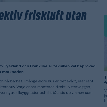
R
E
p
d
b
e
ektiv friskluft utan
s
O
i
m
i
m
e
d
t
m
f
som Tyskland och Frankrike är tekniken väl beprövad
ka marknaden.
T
 hållbarhet. I många äldre hus är det svårt, eller rent
f
lternativ. Varje enhet monteras direkt i ytterväggen,
V
noveringar, tillbyggnader och fristående utrymmen som
j
b
f
M