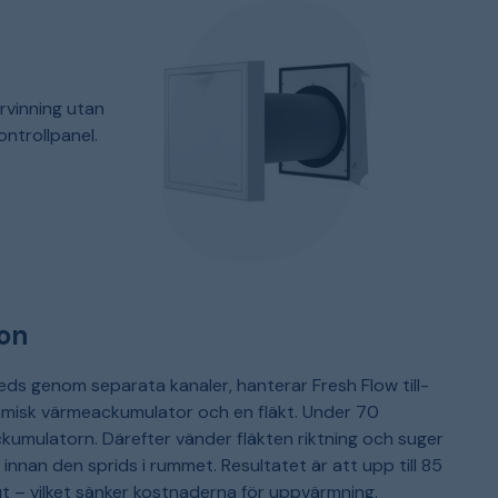
k
b
b
V
b
s
rvinning utan
å
ontrollpanel.
ion
uft leds genom separata kanaler, hanterar Fresh Flow till-
amisk värmeackumulator och en fläkt. Under 70
kumulatorn. Därefter vänder fläkten riktning och suger
nnan den sprids i rummet. Resultatet är att upp till 85
 ut – vilket sänker kostnaderna för uppvärmning.