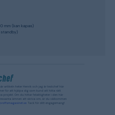
310 mm (kan kapas)
W standby)
chef
är artikeln heter Henrik och jag är testchef här
er för att hjälpa dig som kund att hitta rätt
a projekt. Om du hittar felaktigheter i den här
intressanta ämnen att skriva om, är du välkommen
proffsmagasinet.se
. Tack för ditt engagemang!