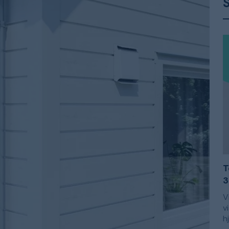
S
T
3
V
v
h