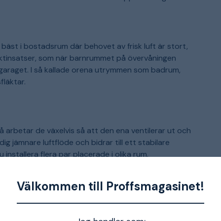
bäst i bostadsrum där behovet av frisk luft är stort,
nktinsatser, som när barnrummet på övervåningen
i garaget. I så kallade orena utrymmen som badrum,
fläktar.
Då arbetar de växelvis så att den ena ventilerar ut och
g jämnare luftflöde och bidrar till ett stabilare
 installera flera par placerade i olika rum.
Välkommen till Proffsmagasinet!