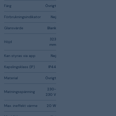
Färg
Övrigt
Förbrukningsindikator
Nej
Glansvärde
Blank
323
Höjd
mm
Kan styras via app
Nej
Kapslingsklass (IP)
IP44
Material
Övrigt
230-
Matningsspänning
230 V
Max. ineffekt värme
20 W