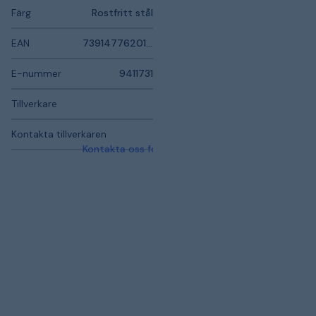
Färg
Rostfritt stål
EAN
7391477620154
E-nummer
9411731
Tillverkare
Kontakta tillverkaren
Kontakta oss för mer information