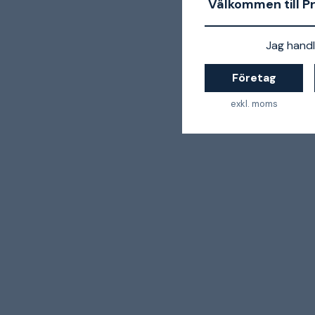
Välkommen till P
Jag handl
Företag
exkl. moms