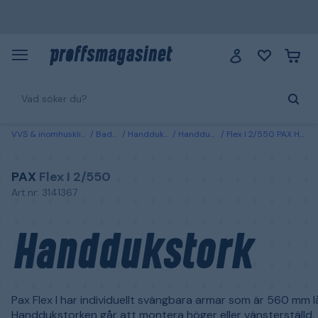
VVS & inomhusklimat
Badrum
Handdukstorkar
Handdukstorkar el
Flex I 2/550 PAX Handdukstork Rostfritt stål
PAX
Flex I 2/550
Art.nr: 3141367
Handdukstork
Pax Flex I har individuellt svängbara armar som är 560 mm l
Handdukstorken går att montera höger eller vänsterställd.