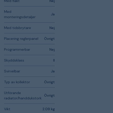
Med fläkt
Nej
Med
Ja
monteringsdetaljer
Med tidsbrytare
Nej
Placering reglerpanel
Övrigt
Programmerbar
Nej
Skyddsklass
II
Svirvelbar
Ja
Typ av kollektor
Övrigt
Utförande
Övrigt
radiator/handdukstork
Vikt
2.09 kg