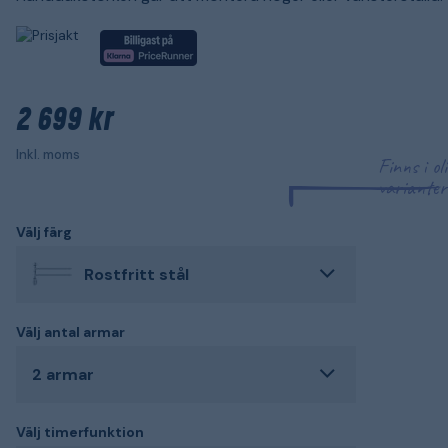
2 699 kr
Inkl. moms
Finns i ol
varianter
Välj färg
Rostfritt stål
Välj antal armar
2 armar
Välj timerfunktion