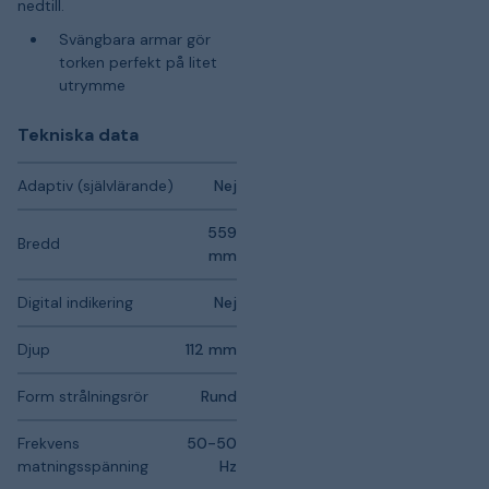
nedtill.
Svängbara armar gör
torken perfekt på litet
utrymme
Tekniska data
Adaptiv (självlärande)
Nej
559
Bredd
mm
Digital indikering
Nej
Djup
112 mm
Form strålningsrör
Rund
Frekvens
50-50
matningsspänning
Hz