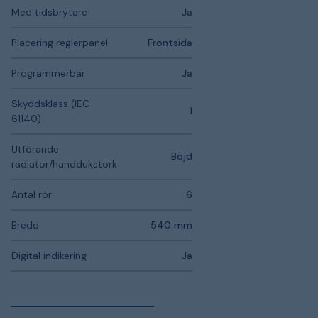
Med tidsbrytare
Ja
Placering reglerpanel
Frontsida
Programmerbar
Ja
Skyddsklass (IEC
I
61140)
Utförande
Böjd
radiator/handdukstork
Antal rör
6
Bredd
540 mm
Digital indikering
Ja