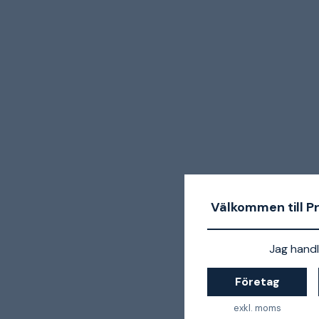
Välkommen till P
Jag handl
Företag
exkl. moms