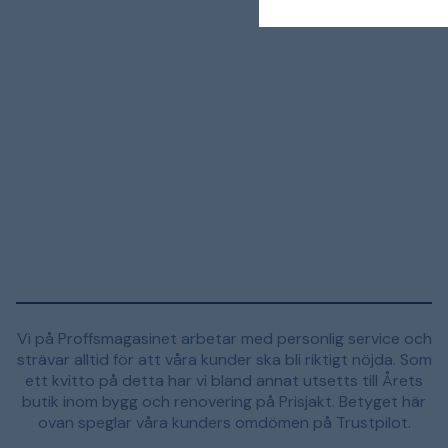
Vi på Proffsmagasinet arbetar med personlig service och
strävar alltid för att våra kunder ska bli riktigt nöjda. Som
ett kvitto på detta har vi bland annat utsetts till Årets
butik inom bygg och renovering på Prisjakt. Betyget här
ovan speglar våra kunders omdömen på Trustpilot.