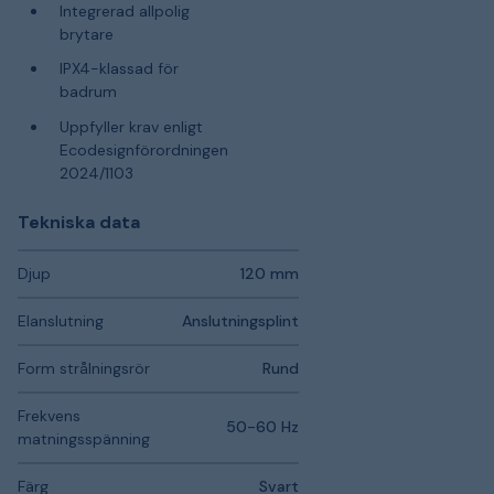
Integrerad allpolig
brytare
IPX4-klassad för
badrum
Uppfyller krav enligt
Ecodesignförordningen
2024/1103
Tekniska data
Djup
120 mm
Elanslutning
Anslutningsplint
Form strålningsrör
Rund
Frekvens
50-60 Hz
matningsspänning
Färg
Svart