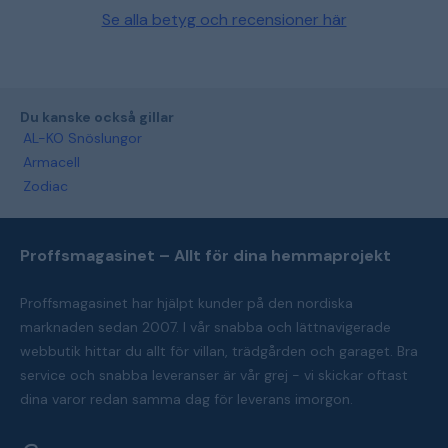
Se alla betyg och recensioner här
Du kanske också gillar
AL-KO Snöslungor
Armacell
Zodiac
Proffsmagasinet – Allt för dina hemmaprojekt
Proffsmagasinet har hjälpt kunder på den nordiska
marknaden sedan 2007. I vår snabba och lättnavigerade
webbutik hittar du allt för villan, trädgården och garaget. Bra
service och snabba leveranser är vår grej - vi skickar oftast
dina varor redan samma dag för leverans imorgon.