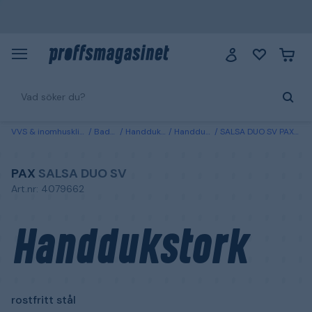
VVS & inomhusklimat
Badrum
Handdukstorkar
Handdukstorkar el
SALSA DUO SV PAX Handdukstork rostfritt stål
PAX
SALSA DUO SV
Art.nr: 4079662
Handdukstork
rostfritt stål