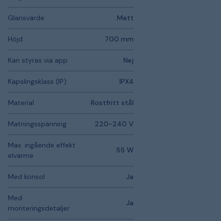
Glansvärde
Matt
Höjd
700 mm
Kan styras via app
Nej
Kapslingsklass (IP)
IPX4
Material
Rostfritt stål
Matningsspänning
220-240 V
Max. ingående effekt
55 W
elvärme
Med konsol
Ja
Med
Ja
monteringsdetaljer