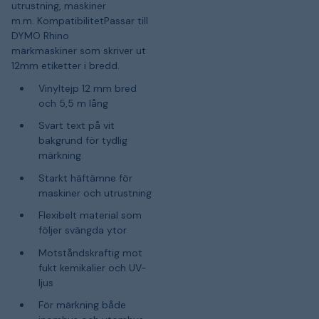
utrustning, maskiner
m.m. KompatibilitetPassar till
DYMO Rhino
märkmaskiner som skriver ut
12mm etiketter i bredd.
Vinyltejp 12 mm bred
och 5,5 m lång
Svart text på vit
bakgrund för tydlig
märkning
Starkt häftämne för
maskiner och utrustning
Flexibelt material som
följer svängda ytor
Motståndskraftig mot
fukt kemikalier och UV-
ljus
För märkning både