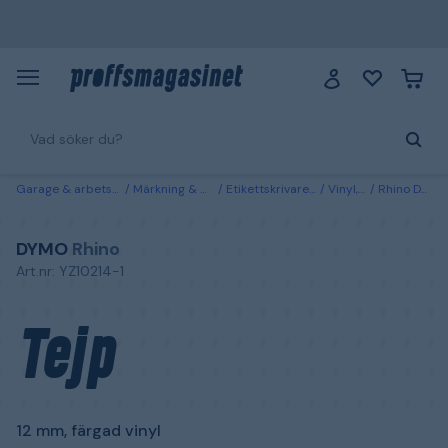
Garage & arbetsplats
Märkning & markering
Etikettskrivare & märkmaskiner
Vinyl, tejp & etiketter
Rhino DYMO Tejp 12 mm, färgad vinyl Svart på vitt
DYMO
Rhino
Art.nr: YZ10214-1
Tejp
12 mm, färgad vinyl