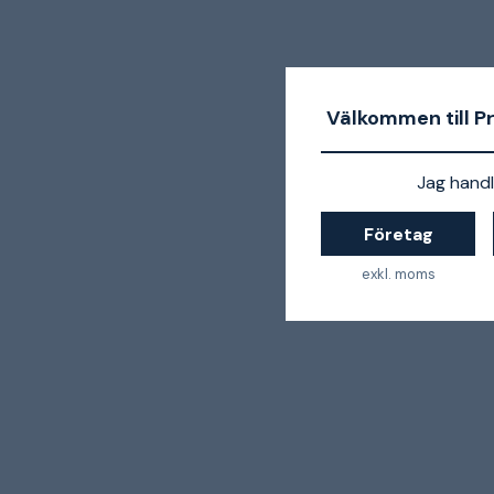
Välkommen till P
Jag handl
Företag
exkl. moms