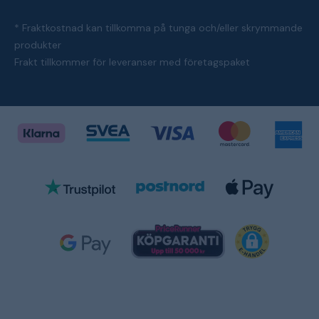
* Fraktkostnad kan tillkomma på tunga och/eller skrymmande
produkter
Frakt tillkommer för leveranser med företagspaket