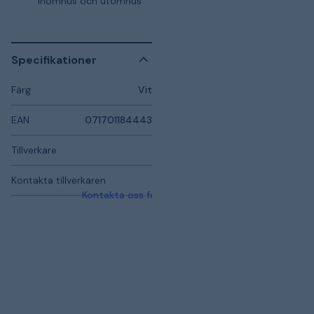
inomhus och utomhus
Specifikationer
Färg
Vit
EAN
071701184443
Tillverkare
Kontakta tillverkaren
Kontakta oss för mer information