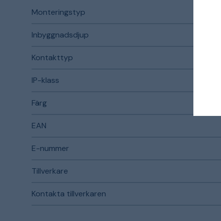
Monteringstyp
Inbyggnadsdjup
Kontakttyp
IP-klass
Färg
EAN
E-nummer
Tillverkare
Kontakta tillverkaren