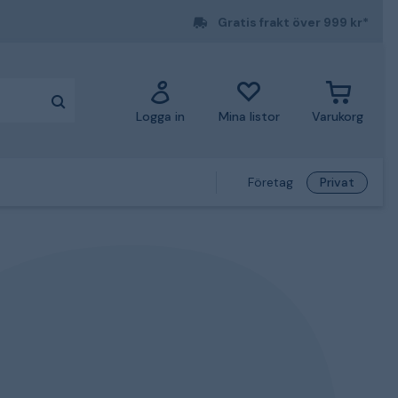
Gratis frakt över 999 kr*
Logga in
Mina listor
Varukorg
Företag
Privat