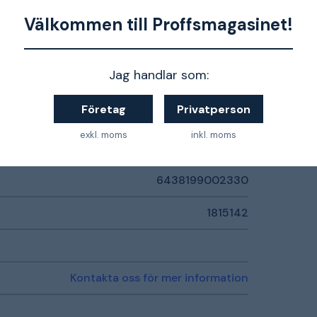
Infälld
Välkommen till Proffsmagasinet!
26 mm
Jag handlar som:
DCL
Företag
Privatperson
IP20
exkl. moms
inkl. moms
Vit
6438199002330
1815142
Kontakta oss för mer information