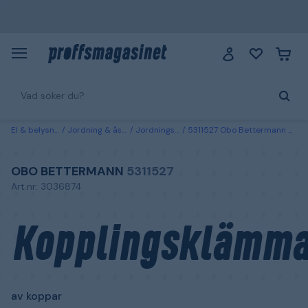
El & belysning
Jordning & åskskydd
Jordningsmaterial
5311527 Obo Bettermann Kopplingsklämma av koppar
OBO BETTERMANN
5311527
Art.nr: 3036874
Kopplingsklämm
av koppar