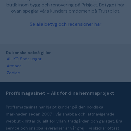
butik inom bygg och renovering på Prisjakt. Betyget här
ovan speglar våra kunders omdömen på Trustpilot.
Se alla betyg och recensioner här
Du kanske också gillar
AL-KO Snöslungor
Armacell
Zodiac
Proffsmagasinet – Allt för dina hemmaprojekt
Proffsmagasinet har hjälpt kunder på den nordiska
marknaden sedan 2007. I vår snabba och lättnavigerade
webbutik hittar du allt för villan, trädgården och garaget. Bra
service och snabba leveranser är vår grej - vi skickar oftast