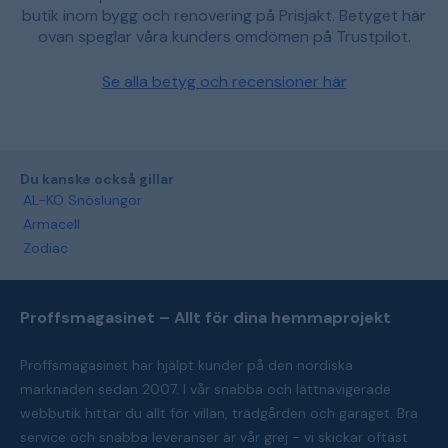
butik inom bygg och renovering på Prisjakt. Betyget här
ovan speglar våra kunders omdömen på Trustpilot.
Se alla betyg och recensioner här
Du kanske också gillar
AL-KO Snöslungor
Armacell
Zodiac
Proffsmagasinet – Allt för dina hemmaprojekt
Proffsmagasinet har hjälpt kunder på den nordiska
marknaden sedan 2007. I vår snabba och lättnavigerade
webbutik hittar du allt för villan, trädgården och garaget. Bra
service och snabba leveranser är vår grej - vi skickar oftast