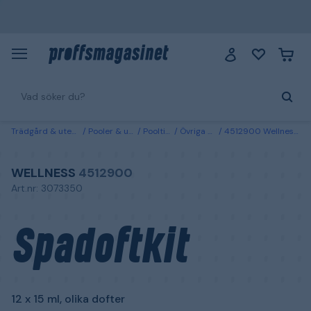
Trädgård & utemiljö
Pooler & utebad
Pooltillbehör
Övriga pooltillbehör
4512900 Wellness Spadoftkit 12 x 15 ml, olika dofter
WELLNESS
4512900
Art.nr: 3073350
Spadoftkit
12 x 15 ml, olika dofter