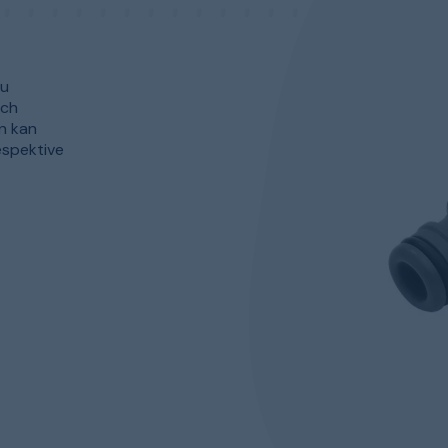
du
och
n kan
espektive