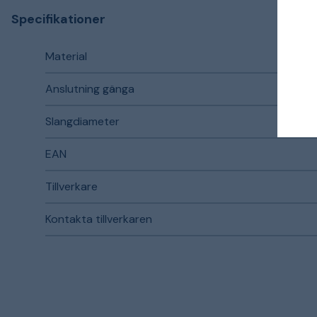
Specifikationer
Material
Anslutning gänga
Slangdiameter
EAN
Tillverkare
Kontakta tillverkaren