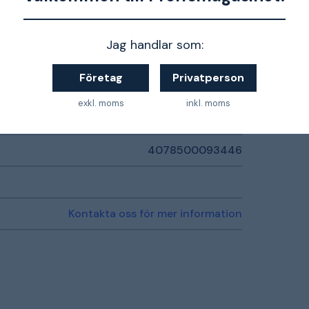
Jag handlar som:
Plast
Företag
Privatperson
G15
exkl. moms
inkl. moms
19 mm
4078500093446
Kontakta oss för mer information