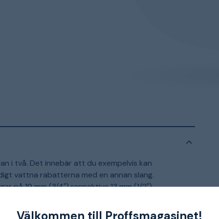
n i två. Det innebär att du exempelvis kan
digt vattna rabatterna med en annan slang.
r på 19 mm (3/4") respektive 13 mm (1/2").
Välkommen till Proffsmagasinet!