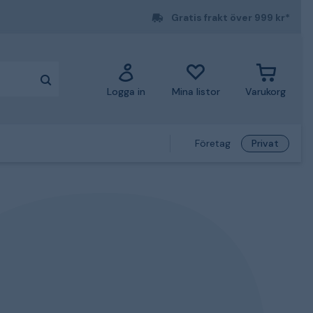
Gratis frakt över 999 kr*
Logga in
Mina listor
Varukorg
Företag
Privat