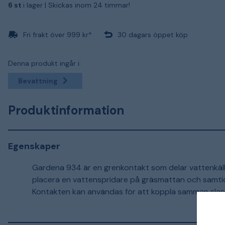
6 st
i lager |
Skickas inom 24 timmar!
Fri frakt över 999 kr*
30 dagars öppet köp
Denna produkt ingår i:
Bevattning
Produktinformation
Egenskaper
Gardena 934 är en grenkontakt som delar vattenkälla
placera en vattenspridare på gräsmattan och samti
Kontakten kan användas för att koppla samman slanga