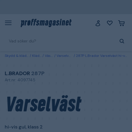
Skydd & kläder
Kläder
Västar
Varselvästar
287P L.Brador Varselväst hi-vis gul, klass 2
L.BRADOR
287P
Art.nr: 4097745
Varselväst
hi-vis gul, klass 2