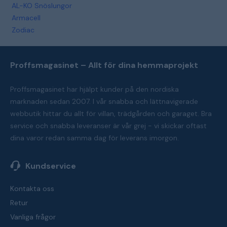
AL-KO Snöslungor
Armacell
Zodiac
Proffsmagasinet – Allt för dina hemmaprojekt
Proffsmagasinet har hjälpt kunder på den nordiska
marknaden sedan 2007. I vår snabba och lättnavigerade
webbutik hittar du allt för villan, trädgården och garaget. Bra
service och snabba leveranser är vår grej - vi skickar oftast
dina varor redan samma dag för leverans imorgon.
Kundservice
Kontakta oss
Retur
Vanliga frågor