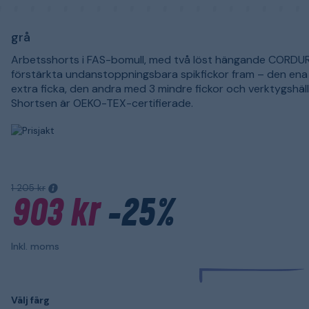
grå
Arbetsshorts i FAS-bomull, med två löst hängande CORDU
förstärkta undanstoppningsbara spikfickor fram – den en
extra ficka, den andra med 3 mindre fickor och verktygshäll
Shortsen är OEKO-TEX-certifierade.
1 205 kr
903 kr
-25%
Inkl. moms
Välj färg