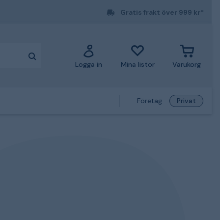
Gratis frakt över 999 kr*
Logga in
Mina listor
Varukorg
Företag
Privat