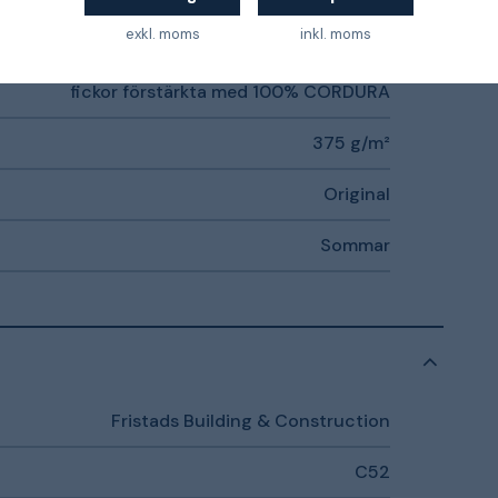
exkl. moms
inkl. moms
FAS-100% bomull, Fristads bästa twill Utsatta
fickor förstärkta med 100% CORDURA
375 g/m²
Original
Sommar
Fristads Building & Construction
C52