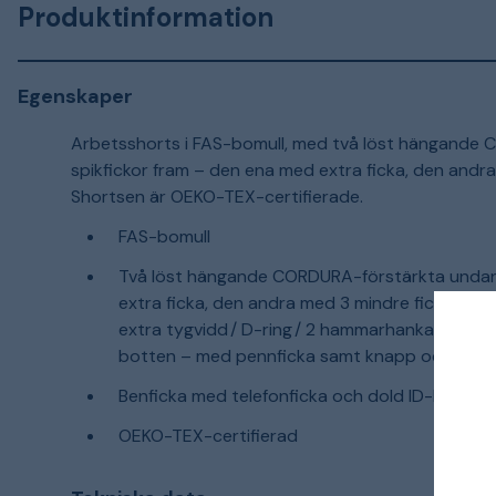
Produktinformation
Egenskaper
Arbetsshorts i FAS-bomull, med två löst hängande
spikfickor fram – den ena med extra ficka, den andra
Shortsen är OEKO-TEX-certifierade.
FAS-bomull
Två löst hängande CORDURA-förstärkta undan
extra ficka, den andra med 3 mindre fickor och 
extra tygvidd / D-ring / 2 hammarhankar / Tums
botten – med pennficka samt knapp och hälla 
Benficka med telefonficka och dold ID-kortsfi
OEKO-TEX-certifierad