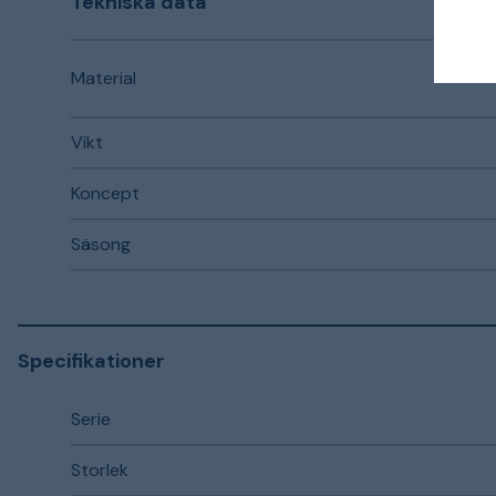
Tekniska data
Material
Vikt
Koncept
Säsong
Specifikationer
Serie
Storlek