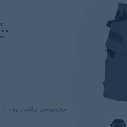
RA-
a med
or.
Finns i olika varianter