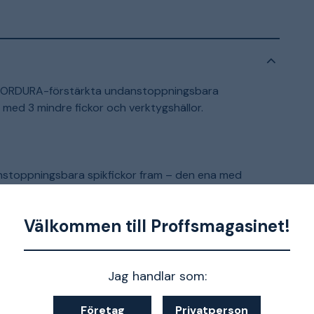
 CORDURA-förstärkta undanstoppningsbara
 med 3 mindre fickor och verktygshällor.
stoppningsbara spikfickor fram – den ena med
verktygshällor / 2 sidfickor / 2 bakfickor med
tocksficka – bekvämt placerad i sidan och lös i
Välkommen till Proffsmagasinet!
för kniv
cka
Jag handlar som:
Företag
Privatperson