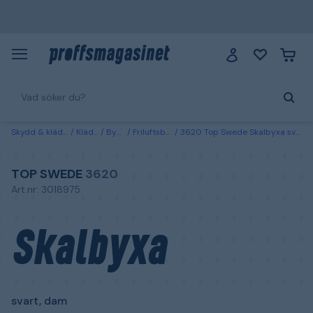
Skydd & kläder
Kläder
Byxor
Friluftsbyxor
3620 Top Swede Skalbyxa svart, dam XS
TOP SWEDE
3620
Art.nr: 3018975
Skalbyxa
svart, dam