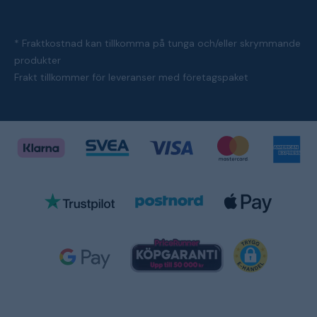
* Fraktkostnad kan tillkomma på tunga och/eller skrymmande
produkter
Frakt tillkommer för leveranser med företagspaket