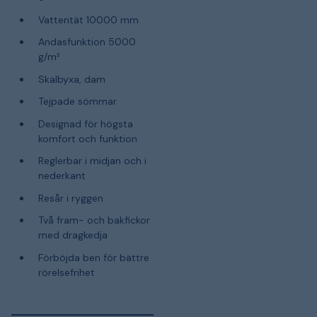
Vattentät 10000 mm
Andasfunktion 5000
g/m²
Skalbyxa, dam
Tejpade sömmar
Designad för högsta
komfort och funktion
Reglerbar i midjan och i
nederkant
Resår i ryggen
Två fram- och bakfickor
med dragkedja
Förböjda ben för bättre
rörelsefrihet