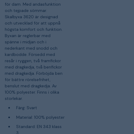
för dam. Med andasfunktion
och tejpade sömmar.
Skalbyxa 3620 är designad
och utvecklad för att uppnå
högsta komfort och funktion.
Byxan är reglerbar med
spänne i midjan och i
nederkant med snodd och
kardbodde. Försedd med
resår i ryggen, två framfickor
med dragkedja, två benfickor
med dragkedja. Förböjda ben
för bättre rörelsefrihet,
benslut med dragkedja. Av
100% polyester. Finns i olika
storlekar.
Färg: Svart
Material: 100% polyester
Standard: EN 343 klass
3