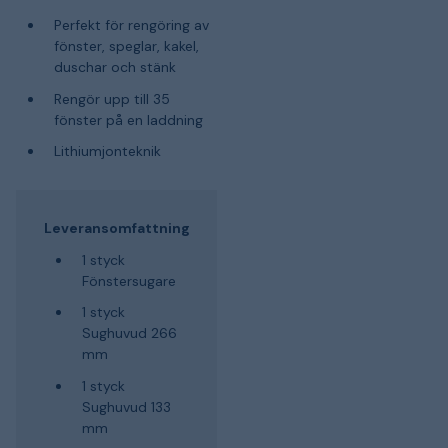
Perfekt för rengöring av
fönster, speglar, kakel,
duschar och stänk
Rengör upp till 35
fönster på en laddning
Lithiumjonteknik
Leveransomfattning
1 styck
Fönstersugare
1 styck
Sughuvud 266
mm
1 styck
Sughuvud 133
mm