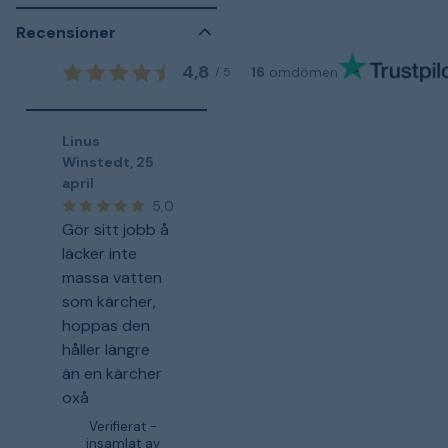
Recensioner
4,8
16
omdömen
/
5
Linus
Winstedt
,
25
april
5,0
Gör sitt jobb å
läcker inte
massa vatten
som kärcher,
hoppas den
håller längre
än en kärcher
oxå
Verifierat -
insamlat av