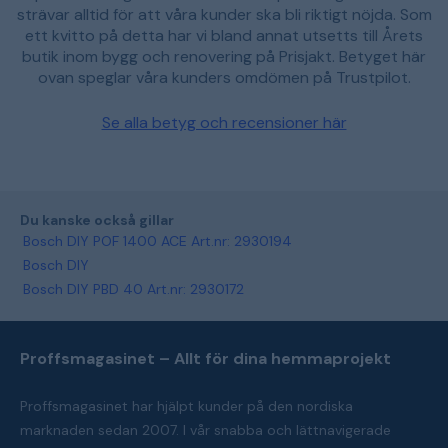
strävar alltid för att våra kunder ska bli riktigt nöjda. Som
ett kvitto på detta har vi bland annat utsetts till Årets
butik inom bygg och renovering på Prisjakt. Betyget här
ovan speglar våra kunders omdömen på Trustpilot.
Se alla betyg och recensioner här
Du kanske också gillar
Bosch DIY POF 1400 ACE Art.nr: 2930194
Bosch DIY
Bosch DIY PBD 40 Art.nr: 2930172
Proffsmagasinet – Allt för dina hemmaprojekt
Proffsmagasinet har hjälpt kunder på den nordiska
marknaden sedan 2007. I vår snabba och lättnavigerade