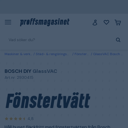
Maskiner & verktyg
Städ- & rengöringsmaskiner
Fönstertvättar
GlassVAC Bosch DIY Fönstertvätt
BOSCH DIY
GlassVAC
Art.nr: 2930415
Fönstertvätt
4,8
Håll huset fläckfritt med fönstertvätten från Bosch.