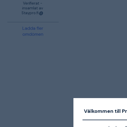
Verifierat -
insamlat av
Staypro.fi
Ladda fler
omdömen
Välkommen till P