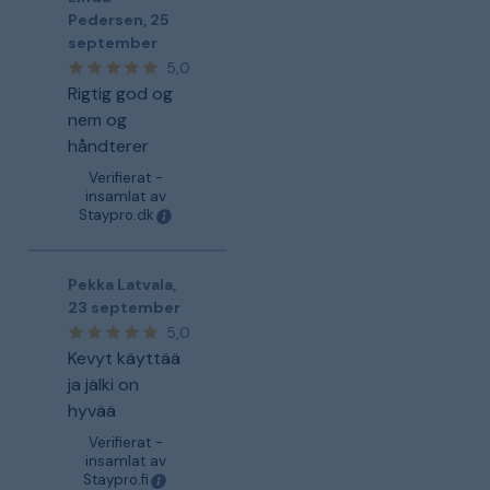
Pedersen
,
25
september
5,0
Rigtig god og
nem og
håndterer
Verifierat -
insamlat av
Staypro.dk
Pekka Latvala
,
23 september
5,0
Kevyt käyttää
ja jälki on
hyvää
Verifierat -
insamlat av
Staypro.fi