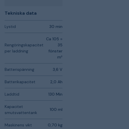
Tekniska data
Lystid
30 min
Ca 105 =
Rengöringskapacitet
35
per laddning
fönster
m²
Batterispänning
3,6 V
Batterikapacitet
2,0 Ah
Laddtid
130 Min
Kapacitet
100 ml
smutsvattentank
Maskinens vikt
0,70 kg