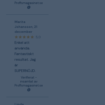
Proffsmagasinet.se
Marita
Johansson
,
21
december
5,0
Enkel att
använda.
Fantastiskt
resultat. Jag
är
SUPERNÖJD.
Verifierat -
insamlat av
Proffsmagasinet.se
Linda