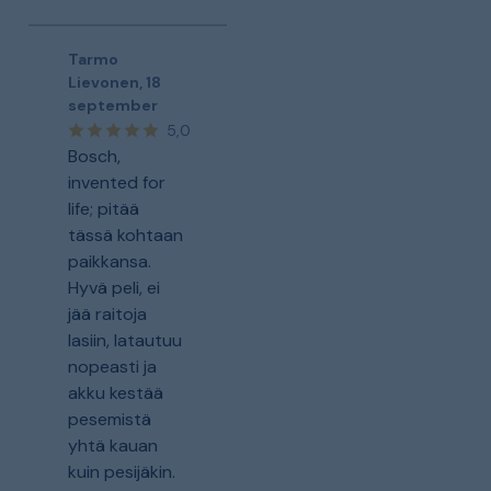
Tarmo
Lievonen
,
18
september
5,0
Bosch,
invented for
life; pitää
tässä kohtaan
paikkansa.
Hyvä peli, ei
jää raitoja
lasiin, latautuu
nopeasti ja
akku kestää
pesemistä
yhtä kauan
kuin pesijäkin.