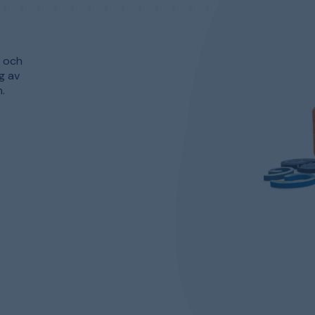
r och
ng av
.