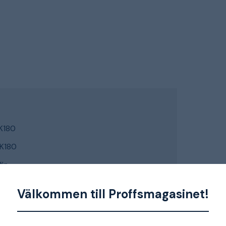
/K180
/K180
fin
Välkommen till Proffsmagasinet!