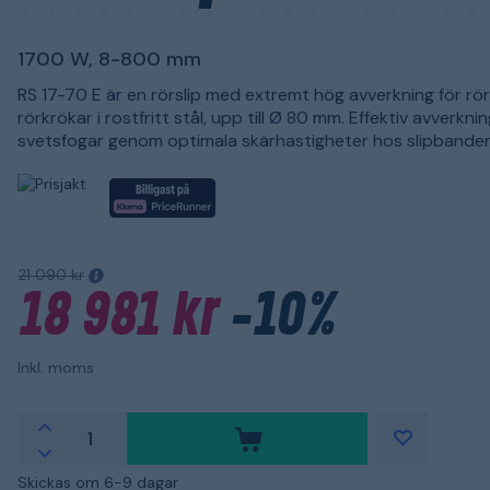
1700 W, 8-800 mm
RS 17-70 E är en rörslip med extremt hög avverkning för rö
rörkrökar i rostfritt stål, upp till Ø 80 mm. Effektiv avverkni
svetsfogar genom optimala skärhastigheter hos slipbanden
21 090 kr
18 981 kr
-10%
Inkl. moms
Skickas om 6-9 dagar