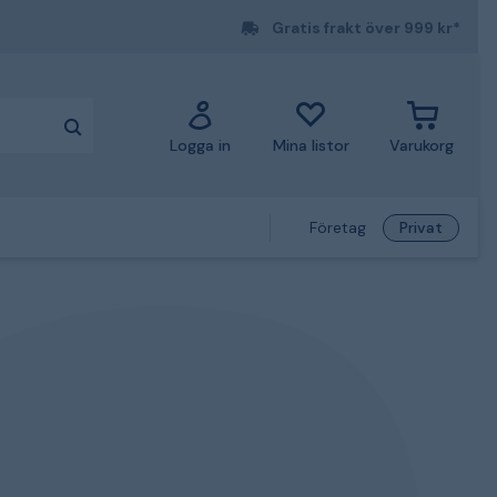
Gratis frakt över 999 kr*
Logga in
Mina listor
Varukorg
Företag
Privat