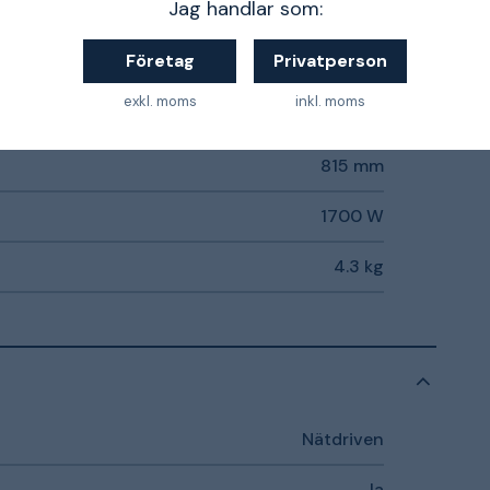
Jag handlar som:
Företag
Privatperson
Nät
exkl. moms
inkl. moms
5.9 m/s²
815 mm
1700 W
4.3 kg
Nätdriven
Ja