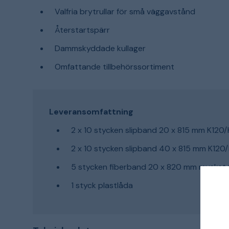
Valfria brytrullar för små väggavstånd
Återstartspärr
Dammskyddade kullager
Omfattande tillbehörssortiment
Leveransomfattning
2 x 10 stycken slipband 20 x 815 mm K120
2 x 10 stycken slipband 40 x 815 mm K120
5 stycken fiberband 20 x 820 mm mycket 
1 styck plastlåda