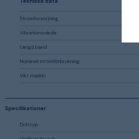
Tekniska data
Strömförsörjning
Vibrationsvärde
Längd band
Nominell strömförbrukning
Vikt maskin
Specifikationer
Drifttyp
Vridbart huvud