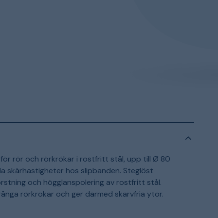
r rör och rörkrökar i rostfritt stål, upp till Ø 80
a skärhastigheter hos slipbanden. Steglöst
borstning och högglanspolering av rostfritt stål.
trånga rörkrökar och ger därmed skarvfria ytor.