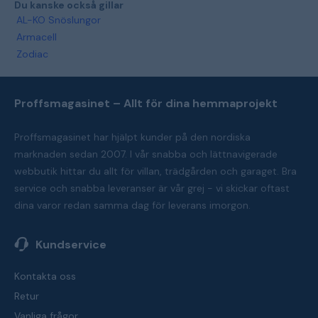
Du kanske också gillar
AL-KO Snöslungor
Armacell
Zodiac
Proffsmagasinet – Allt för dina hemmaprojekt
Proffsmagasinet har hjälpt kunder på den nordiska
marknaden sedan 2007. I vår snabba och lättnavigerade
webbutik hittar du allt för villan, trädgården och garaget. Bra
service och snabba leveranser är vår grej - vi skickar oftast
dina varor redan samma dag för leverans imorgon.
Kundservice
Kontakta oss
Retur
Vanliga frågor