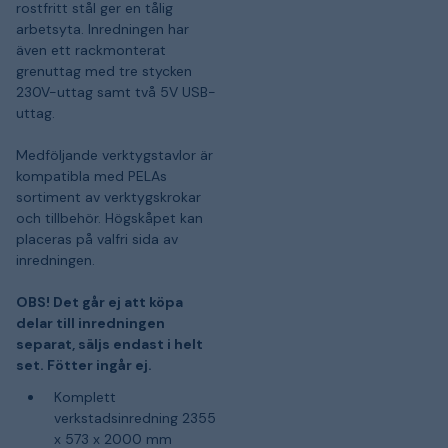
rostfritt stål ger en tålig
arbetsyta. Inredningen har
även ett rackmonterat
grenuttag med tre stycken
230V-uttag samt två 5V USB-
uttag.
Medföljande verktygstavlor är
kompatibla med PELAs
sortiment av verktygskrokar
och tillbehör. Högskåpet kan
placeras på valfri sida av
inredningen.
OBS! Det går ej att köpa
delar till inredningen
separat, säljs endast i helt
set. Fötter ingår ej.
Komplett
verkstadsinredning 2355
x 573 x 2000 mm