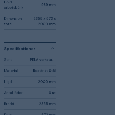
Höjd
939 mm
arbetsbänk
Dimension
2355 x 573 x
total
2000 mm
Specifikationer
Serie
PELA verkstadsmöbler
Material
Rostfritt Stål
Höjd
2000 mm
Antal lådor
6 st
Bredd
2355 mm
Djup
573 mm