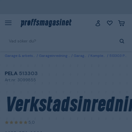
Garage & arbetsplats
Garageinredning & förvaring
Garageinredning
Kompletta garageinredningar
513303 PELA Verkstadsinredning 2355x573x2000 mm, svart
PELA
513303
Art.nr: 3099855
Verkstadsinredni
5,0