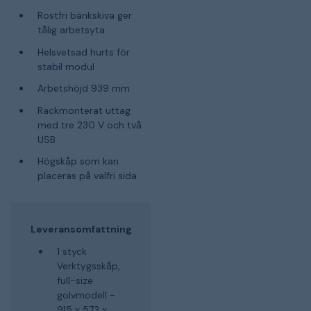
Rostfri bänkskiva ger
tålig arbetsyta
Helsvetsad hurts för
stabil modul
Arbetshöjd 939 mm
Rackmonterat uttag
med tre 230 V och två
USB
Högskåp som kan
placeras på valfri sida
Leveransomfattning
1 styck
Verktygsskåp,
full-size
golvmodell -
915 x 573 x