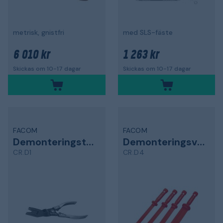
metrisk, gnistfri
med SLS-fäste
6 010 kr
1 263 kr
Skickas om 10-17 dagar
Skickas om 10-17 dagar
FACOM
FACOM
Demonteringstång
Demonteringsverktyg
CR.D1
CR.D4