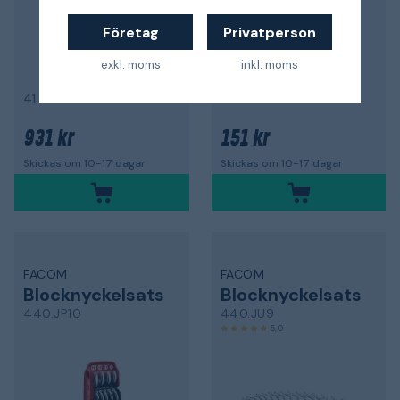
Företag
Privatperson
exkl. moms
inkl. moms
41 mm
4 mm
931 kr
151 kr
Skickas om 10-17 dagar
Skickas om 10-17 dagar
FACOM
FACOM
Blocknyckelsats
Blocknyckelsats
440.JP10
440.JU9
5,0