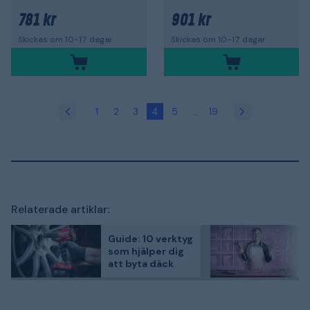
781 kr
901 kr
Skickas om 10-17 dagar
Skickas om 10-17 dagar
1
2
3
4
5
...
19
Relaterade artiklar:
Guide: 10 verktyg
som hjälper dig
att byta däck