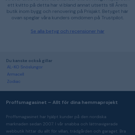
ett kvitto på detta har vi bland annat utsetts till Årets
butik inom bygg och renovering på Prisjakt. Betyget här
ovan speglar våra kunders omdömen på Trustpilot.
Se alla betyg och recensioner här
Du kanske också gillar
AL-KO Snöslungor
Armacell
Zodiac
Proffsmagasinet – Allt för dina hemmaprojekt
Proffsmagasinet har hjälpt kunder på den nordiska
marknaden sedan 2007. I vår snabba och lättnavigerade
webbutik hittar du allt för villan, trädgården och garaget. Bra