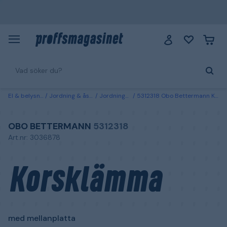
El & belysning
Jordning & åskskydd
Jordningsmaterial
5312318 Obo Bettermann Korsklämma med mellanplatta
OBO BETTERMANN
5312318
Art.nr: 3036878
Korsklämma
med mellanplatta