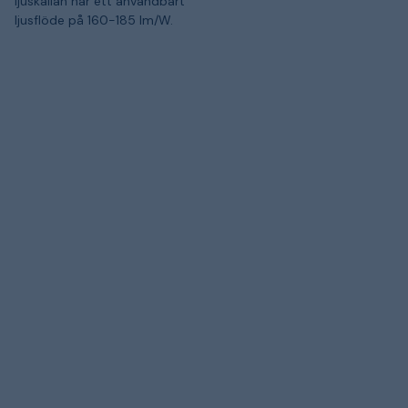
ljuskällan har ett användbart
ljusflöde på 160-185 lm/W.