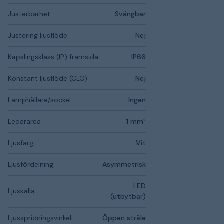
Justerbarhet
Svängbar
Justering ljusflöde
Nej
Kapslingsklass (IP) framsida
IP66
Konstant ljusflöde (CLO)
Nej
Lamphållare/sockel
Ingen
Ledararea
1 mm²
Ljusfärg
Vit
Ljusfördelning
Asymmetrisk
LED
Ljuskälla
(utbytbar)
Ljusspridningsvinkel
Öppen stråle