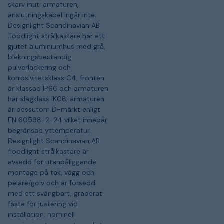
skarv inuti armaturen,
anslutningskabel ingår inte.
Designlight Scandinavian AB
floodlight strålkastare har ett
gjutet aluminiumhus med grå,
blekningsbeständig
pulverlackering och
korrosivitetsklass C4, fronten
är klassad IP66 och armaturen
har slagklass IK08; armaturen
är dessutom D-märkt enligt
EN 60598-2-24 vilket innebär
begränsad yttemperatur.
Designlight Scandinavian AB
floodlight strålkastare är
avsedd för utanpåliggande
montage på tak, vägg och
pelare/golv och är försedd
med ett svängbart, graderat
fäste för justering vid
installation; nominell