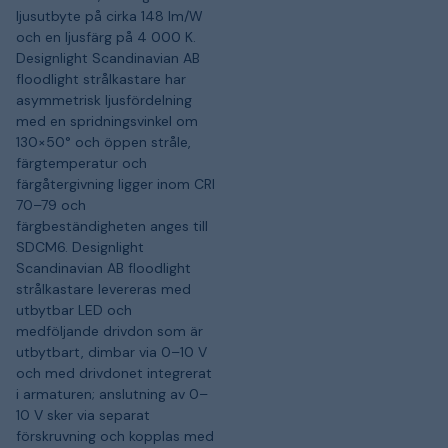
ljusutbyte på cirka 148 lm/W
och en ljusfärg på 4 000 K.
Designlight Scandinavian AB
floodlight strålkastare har
asymmetrisk ljusfördelning
med en spridningsvinkel om
130×50° och öppen stråle,
färgtemperatur och
färgåtergivning ligger inom CRI
70–79 och
färgbeständigheten anges till
SDCM6. Designlight
Scandinavian AB floodlight
strålkastare levereras med
utbytbar LED och
medföljande drivdon som är
utbytbart, dimbar via 0–10 V
och med drivdonet integrerat
i armaturen; anslutning av 0–
10 V sker via separat
förskruvning och kopplas med