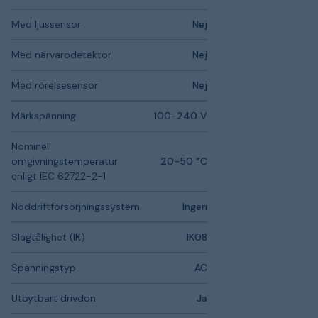
Med ljussensor
Nej
Med närvarodetektor
Nej
Med rörelsesensor
Nej
Märkspänning
100-240 V
Nominell
omgivningstemperatur
20-50 °C
enligt IEC 62722-2-1
Nöddriftförsörjningssystem
Ingen
Slagtålighet (IK)
IK08
Spänningstyp
AC
Utbytbart drivdon
Ja