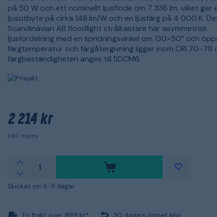
på 50 W och ett nominellt ljusflöde om 7 336 lm, vilket ger 
ljusutbyte på cirka 148 lm/W och en ljusfärg på 4 000 K. De
Scandinavian AB floodlight strålkastare har asymmetrisk
ljusfördelning med en spridningsvinkel om 130×50° och öppe
färgtemperatur och färgåtergivning ligger inom CRI 70–79
färgbeständigheten anges till SDCM6.
2 214 kr
Inkl. moms
Skickas om 6-9 dagar
Fri frakt över 999 kr*
30 dagars öppet köp