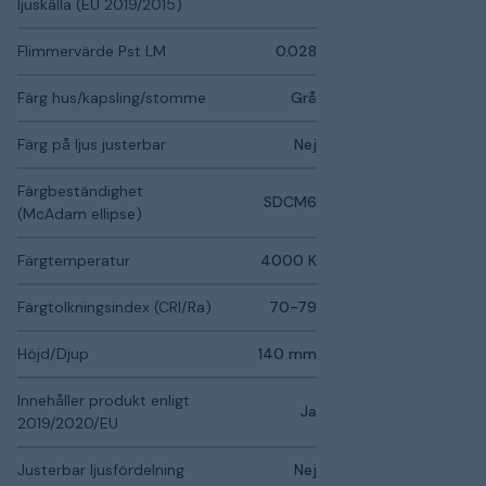
ljuskälla (EU 2019/2015)
Flimmervärde Pst LM
0.028
Färg hus/kapsling/stomme
Grå
Färg på ljus justerbar
Nej
Färgbeständighet
SDCM6
(McAdam ellipse)
Färgtemperatur
4000 K
Färgtolkningsindex (CRI/Ra)
70-79
Höjd/Djup
140 mm
Innehåller produkt enligt
Ja
2019/2020/EU
Justerbar ljusfördelning
Nej