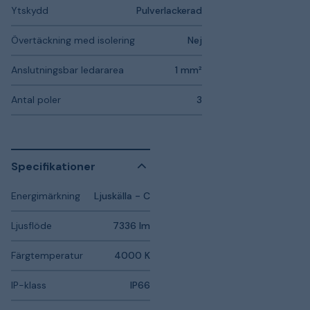
Ytskydd
Pulverlackerad
Övertäckning med isolering
Nej
Anslutningsbar ledararea
1 mm²
Antal poler
3
Specifikationer
Energimärkning
Ljuskälla - C
Ljusflöde
7336 lm
Färgtemperatur
4000 K
IP-klass
IP66