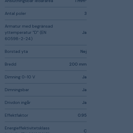
Anslutningsbar ledararea
1 mm²
Antal poler
3
Armatur med begränsad
yttemperatur "D" (EN
Ja
60598-2-24)
Borstad yta
Nej
Bredd
200 mm
Dimning 0-10 V
Ja
Dimningsbar
Ja
Drivdon ingår
Ja
Effektfaktor
0.95
Energieffektivitetsklass
C