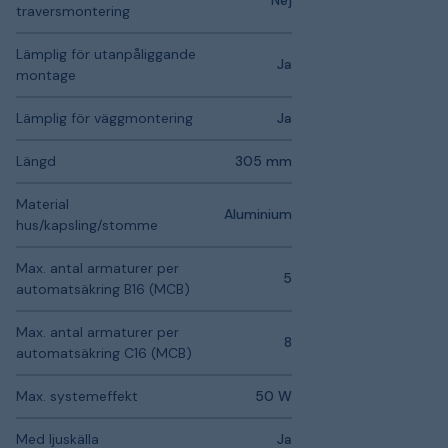
Nej
traversmontering
Lämplig för utanpåliggande
Ja
montage
Lämplig för väggmontering
Ja
Längd
305 mm
Material
Aluminium
hus/kapsling/stomme
Max. antal armaturer per
5
automatsäkring B16 (MCB)
Max. antal armaturer per
8
automatsäkring C16 (MCB)
Max. systemeffekt
50 W
Med ljuskälla
Ja