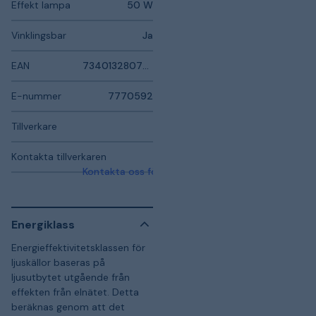
Effekt lampa
50 W
Vinklingsbar
Ja
EAN
7340132807300
E-nummer
7770592
Tillverkare
Kontakta tillverkaren
Kontakta oss för mer information
Energiklass
Energieffektivitetsklassen för
ljuskällor baseras på
ljusutbytet utgående från
effekten från elnätet. Detta
beräknas genom att det