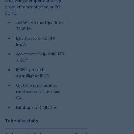
omgivningstemperatur enligt
produktinformationen är 20–
50 °C.
50 W LED med ljusflöde
7336 lm
Ljusutbyte cirka 148
lm/W
Asymmetrisk ljusbild 130
× 50°
IP66 front och
slagtålighet IK08
Gjutet aluminiumhus
med korrosivitetsklass
C4
Dimbar via 0 till 10 V
Tekniska data