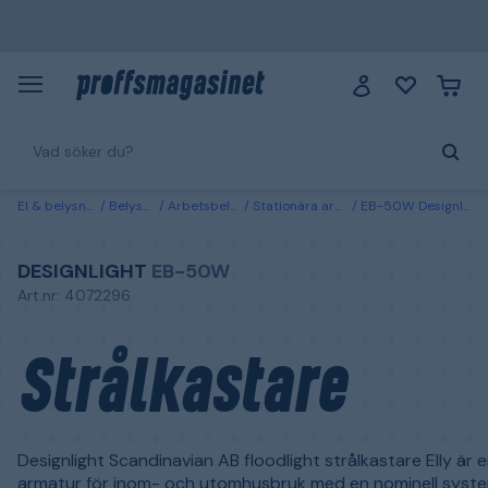
El & belysning
Belysning
Arbetsbelysning
Stationära arbetslampor
EB-50W Designlight Strålkastare
DESIGNLIGHT
EB-50W
Art.nr: 4072296
Strålkastare
Designlight Scandinavian AB floodlight strålkastare Elly är 
armatur för inom- och utomhusbruk med en nominell syst