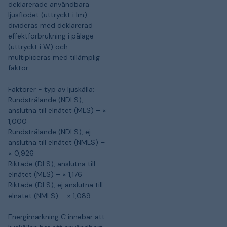
deklarerade användbara
ljusflödet (uttryckt i lm)
divideras med deklarerad
effektförbrukning i påläge
(uttryckt i W) och
multipliceras med tillämplig
faktor.
Faktorer - typ av ljuskälla:
Rundstrålande (NDLS),
anslutna till elnätet (MLS) – ×
1,000
Rundstrålande (NDLS), ej
anslutna till elnätet (NMLS) –
× 0,926
Riktade (DLS), anslutna till
elnätet (MLS) – × 1,176
Riktade (DLS), ej anslutna till
elnätet (NMLS) – × 1,089
Energimärkning C innebär att