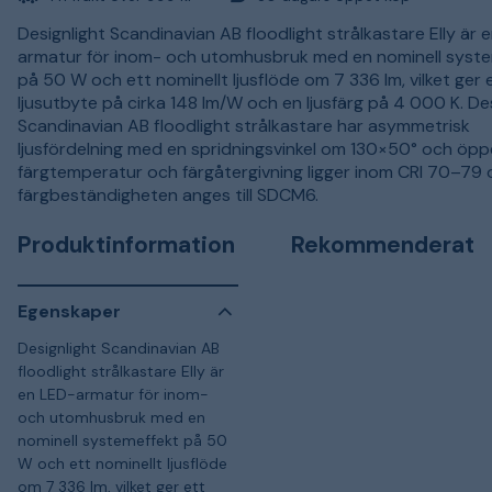
Designlight Scandinavian AB floodlight strålkastare Elly är 
armatur för inom- och utomhusbruk med en nominell syst
på 50 W och ett nominellt ljusflöde om 7 336 lm, vilket ger 
ljusutbyte på cirka 148 lm/W och en ljusfärg på 4 000 K. De
Scandinavian AB floodlight strålkastare har asymmetrisk
ljusfördelning med en spridningsvinkel om 130×50° och öppe
färgtemperatur och färgåtergivning ligger inom CRI 70–79
färgbeständigheten anges till SDCM6.
Produktinformation
Rekommenderat
Egenskaper
Designlight Scandinavian AB
floodlight strålkastare Elly är
en LED-armatur för inom-
och utomhusbruk med en
nominell systemeffekt på 50
W och ett nominellt ljusflöde
om 7 336 lm, vilket ger ett