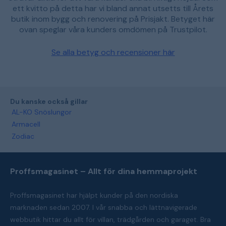
ett kvitto på detta har vi bland annat utsetts till Årets
butik inom bygg och renovering på Prisjakt. Betyget här
ovan speglar våra kunders omdömen på Trustpilot.
Se alla betyg och recensioner här
Du kanske också gillar
AL-KO Snöslungor
Armacell
Zodiac
Proffsmagasinet – Allt för dina hemmaprojekt
Proffsmagasinet har hjälpt kunder på den nordiska
marknaden sedan 2007. I vår snabba och lättnavigerade
webbutik hittar du allt för villan, trädgården och garaget. Bra