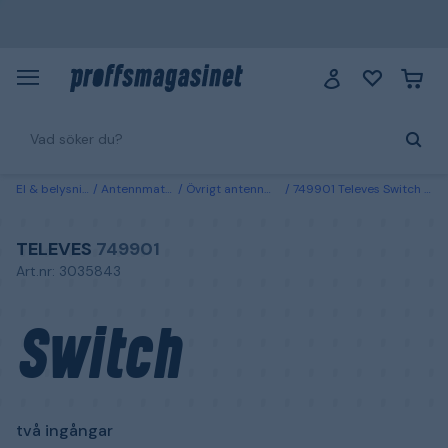
El & belysning
Antennmateriel
Övrigt antennmateriel
749901 Televes Switch två ingångar
TELEVES
749901
Art.nr: 3035843
Switch
två ingångar