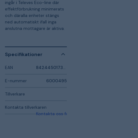
ingår i Televes Eco-line där
effektförbrukning minimerats
och däralla enheter stängs
ned automatiskt ifall inga
anslutna mottagare är aktiva.
Specifikationer
EAN
8424450173909
E-nummer
6000495
Tillverkare
Kontakta tillverkaren
Kontakta oss för mer information