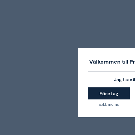
Välkommen till P
Jag handl
Företag
exkl. moms