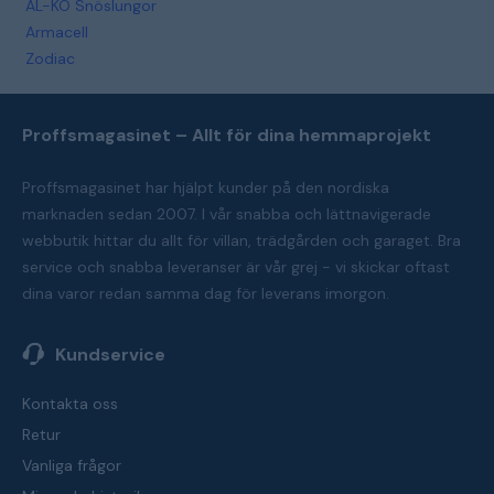
AL-KO Snöslungor
Armacell
Zodiac
Proffsmagasinet – Allt för dina hemmaprojekt
Proffsmagasinet har hjälpt kunder på den nordiska
marknaden sedan 2007. I vår snabba och lättnavigerade
webbutik hittar du allt för villan, trädgården och garaget. Bra
service och snabba leveranser är vår grej - vi skickar oftast
dina varor redan samma dag för leverans imorgon.
Kundservice
Kontakta oss
Retur
Vanliga frågor