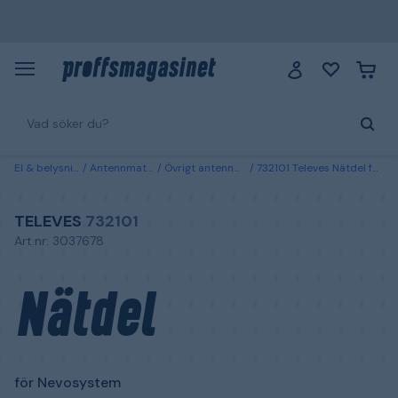
El & belysning
Antennmateriel
Övrigt antennmateriel
732101 Televes Nätdel för Nevosystem
TELEVES
732101
Art.nr: 3037678
Nätdel
för Nevosystem