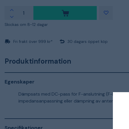
Skickas om 8-12 dagar
Fri frakt över 999 kr*
30 dagars öppet köp
Produktinformation
Egenskaper
Dämpsats med DC-pass för F-anslutning (F-hona-F
impedansanpassning eller dämpning av antennsigna
Specifikationer