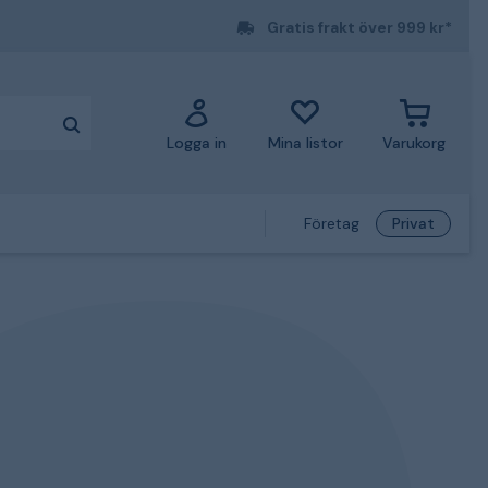
Gratis frakt över 999 kr*
Logga in
Mina listor
Varukorg
Företag
Privat