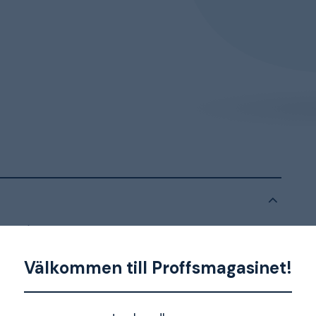
-hane). Användningsområde kan vara
l. Frekvensområde 5-2400 MHz.
Välkommen till Proffsmagasinet!