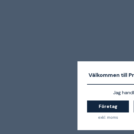
Välkommen till P
Jag handl
Företag
exkl. moms