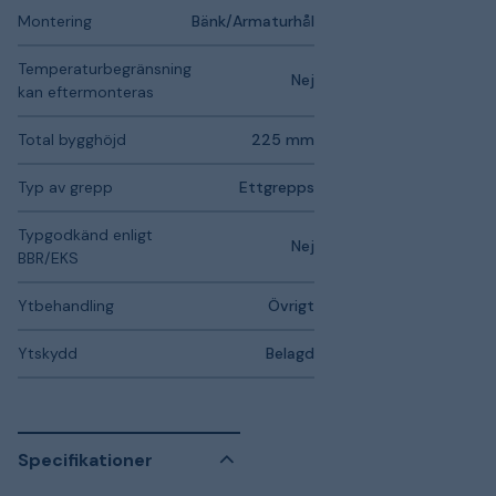
Montering
Bänk/Armaturhål
Temperaturbegränsning
Nej
kan eftermonteras
Total bygghöjd
225 mm
Typ av grepp
Ettgrepps
Typgodkänd enligt
Nej
BBR/EKS
Ytbehandling
Övrigt
Ytskydd
Belagd
Specifikationer