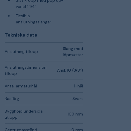
Slät kropp med pop up-
ventil 1 1/4"
Flexibla
anslutningsslangar
Tekniska data
Slang med
Anslutning tillopp
löpmutter
Anslutningsdimension
Ansl. 10 (3/8")
tillopp
Antal armaturhål
1-hål
Basfärg
Svart
Bygghöjd undersida
109 mm
utlopp
Centrumavstånd
0 mm