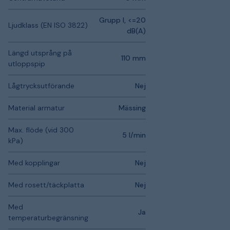
Grupp I, <=20
Ljudklass (EN ISO 3822)
dB(A)
Längd utsprång på
110 mm
utloppspip
Lågtrycksutförande
Nej
Material armatur
Mässing
Max. flöde (vid 300
5 l/min
kPa)
Med kopplingar
Nej
Med rosett/täckplatta
Nej
Med
Ja
temperaturbegränsning