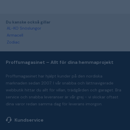
Du kanske också gillar
AL-KO Snöslungor
Armacell
Zodiac
Proffsmagasinet – Allt för dina hemmaprojekt
Proffsmagasinet har hjälpt kunder på den nordiska
marknaden sedan 2007. I vår snabba och lättnavigerade
webbutik hittar du allt för villan, trädgården och garaget. Bra
service och snabba leveranser är vår grej - vi skickar oftast
dina varor redan samma dag för leverans imorgon.
Kundservice