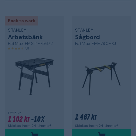
Back to work
STANLEY
STANLEY
Arbetsbänk
Sågbord
FatMax FMST1-75672
FatMax FME790-XJ
4,5
1 225 kr
1 467 kr
1 102 kr
-10%
Skickas inom 24 timmar!
Skickas inom 24 timmar!