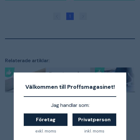
1
Relaterade artiklar:
Test: Japansåg
bäst i test 2026
- 3 kundfavoriter
Välkommen till Proffsmagasinet!
jämförda
Jag handlar som:
Företag
Privatperson
exkl. moms
inkl. moms