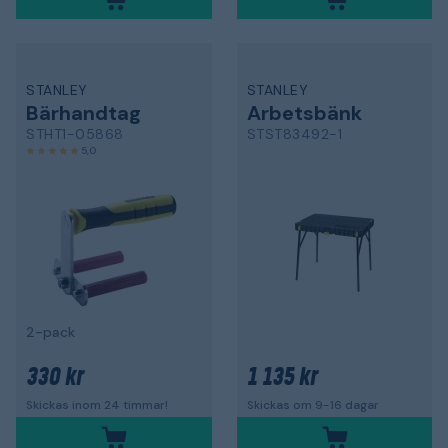
STANLEY
STANLEY
Bärhandtag
Arbetsbänk
STHT1-05868
STST83492-1
5,0
2-pack
330 kr
1 135 kr
Skickas inom 24 timmar!
Skickas om 9-16 dagar