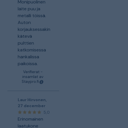
Monipuolinen
laite puu ja
metalli töissä.
Auton
korjauksessakin
kätevä
pulttien
katkomisessa
hankalissa
paikoissa.
Verifierat -
insamlat av
Staypro.fi
Laur Hirvonen
,
27 december
5,0
Erinomainen
laatukone