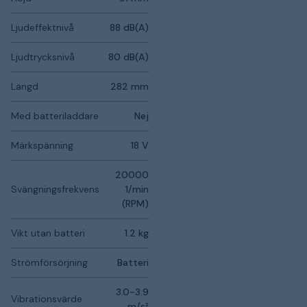
Ljudeffektnivå
88 dB(A)
Ljudtrycksnivå
80 dB(A)
Längd
282 mm
Med batteriladdare
Nej
Märkspänning
18 V
20000
Svängningsfrekvens
1/min
(RPM)
Vikt utan batteri
1.2 kg
Strömförsörjning
Batteri
3.0-3.9
Vibrationsvärde
m/s²