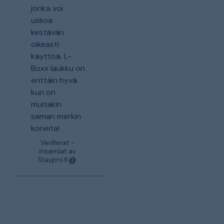
jonka voi
uskoa
kestävän
oikeasti
käyttöä. L-
Boxx laukku on
erittäin hyvä
kun on
muitakin
saman merkin
koneita!
Verifierat -
insamlat av
Staypro.fi