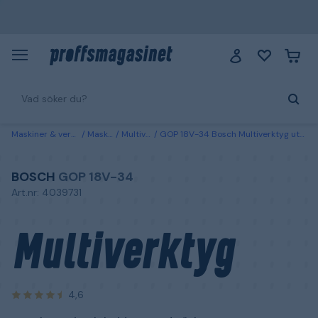
Maskiner & verktyg
Maskiner
Multiverktyg
GOP 18V-34 Bosch Multiverktyg utan batteri och laddare, med väska
BOSCH
GOP 18V-34
Art.nr: 4039731
Multiverktyg
4,6