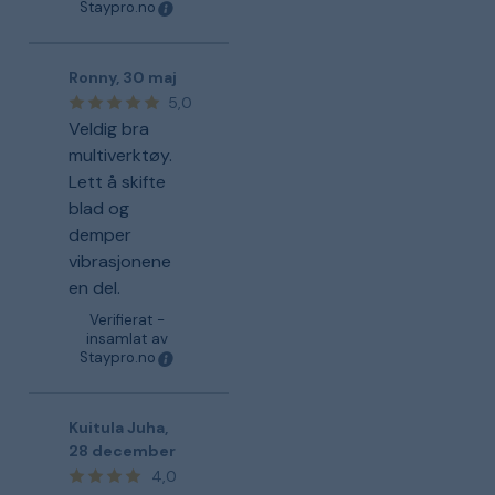
Staypro.no
Ronny
,
30 maj
5,0
Veldig bra
multiverktøy.
Lett å skifte
blad og
demper
vibrasjonene
en del.
Verifierat -
insamlat av
Staypro.no
Kuitula Juha
,
28 december
4,0