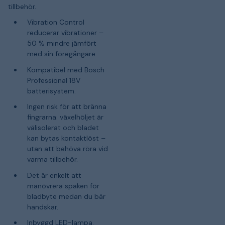
tillbehör.
Vibration Control
reducerar vibrationer –
50 % mindre jämfört
med sin föregångare
Kompatibel med Bosch
Professional 18V
batterisystem.
Ingen risk för att bränna
fingrarna: växelhöljet är
välisolerat och bladet
kan bytas kontaktlöst –
utan att behöva röra vid
varma tillbehör.
Det är enkelt att
manövrera spaken för
bladbyte medan du bär
handskar.
Inbyggd LED-lampa.