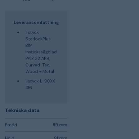
Leveransomfattning
1 styck
StarlockPlus
BIM
instickssågblad
PAIZ 32 APB,
Curved-Tec,
Wood + Metal
1 styck L-BOXX
136
Tekniska data
Bredd
89 mm
Höjd
91 mm