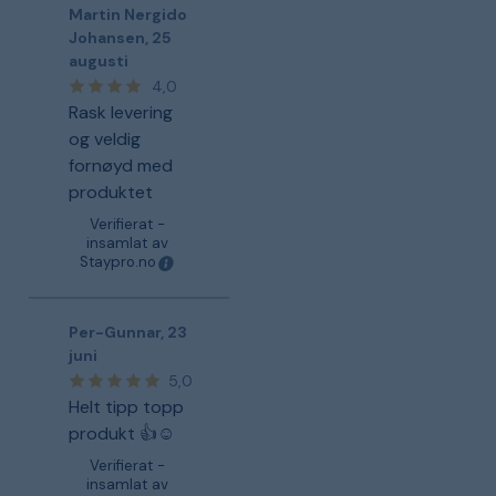
Martin Nergido
Johansen
,
25
augusti
4,0
Rask levering
og veldig
fornøyd med
produktet
Verifierat -
insamlat av
Staypro.no
Per-Gunnar
,
23
juni
5,0
Helt tipp topp
produkt 👍☺️
Verifierat -
insamlat av